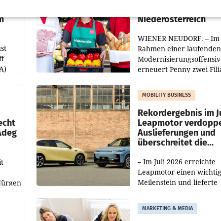
Filialen in Ober- und
m
Niederösterreich
WIENER NEUDORF. – Im
st
Rahmen einer laufenden
ff
Modernisierungsoffensiv
A)
erneuert Penny zwei Fili
Nieder- und Oberösterre
slauf-
Die beiden Standorte lie
MOBILITY BUSINESS
Haag sowie im rund
ilialen
Rekordergebnis im Ju
echt
Leapmotor verdoppe
 Adeg
Auslieferungen und
überschreitet die
100.000er-Marke
– Im Juli 2026 erreichte
t
Leapmotor einen wichti
Meilenstein und lieferte
Jürgen
weltweit 101.267 Fahrze
ich
aus, womit sich das Erge
MARKETING & MEDIA
gegenüber Juli 2025 meh
örde