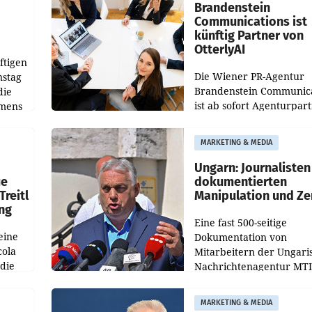
verdoppelte (+102
walt
Brandenstein
Communications ist
künftig Partner von
OtterlyAI
ftigen
Die Wiener PR-Agentur
nstag
Brandenstein Communica
die
ist ab sofort Agenturpar
emens
der KI-Monitoring- und
Optimierungsplattform
MARKETING & MEDIA
OtterlyAI. Damit baut di
Agentur ihr Leistungspor
Ungarn: Journalisten
ue
dokumentierten
Treitl
Manipulation und Ze
ung
Eine fast 500-seitige
eine
Dokumentation von
cola
Mitarbeitern der Ungari
 die
Nachrichtenagentur MTI 
ener
die systematische Nachri
von
Manipulation und Zensur
MARKETING & MEDIA
lina-
der Agentur während de