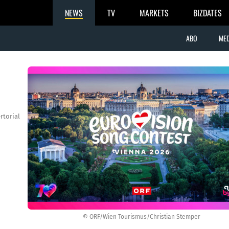
NEWS
TV
MARKETS
BIZDATES
ABO
MED
rtorial
© ORF/Wien Tourismus/Christian Stemper