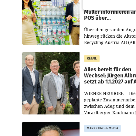
Zirkularität: ARA und
Müller informieren a
POS über
Kreislauffähigkeit
Über den gesamten Augu
hinweg rücken die Altsto
Recycling Austria AG (AR
und der Handelskonzern
Müller die Initiative „Krei
RETAIL
Helden“ in allen
österreichischen Müller-F
Alles bereit für den
Wechsel: Jürgen Albr
setzt ab 1.1.2027 auf
WIENER NEUDORF. – Die
geplante Zusammenarbei
zwischen Adeg und dem
Vorarlberger Kaufmann 
Albrecht ist kartellrechtl
freigegeben: Die
MARKETING & MEDIA
Bundeswettbewerbsbeh