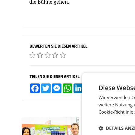
die Bühne gehen.
BEWERTEN SIE DIESEN ARTIKEL
TEILEN SIE DIESEN ARTIKEL
Diese Webse
Facebook
Twitter
Messenger
WhatsApp
LinkedIn
XING
Teilen
Wir verwenden Co
weitere Nutzung 
Cookie-Richtlinie
RETAIL
DETAILS ANZ
Eine Bühne für