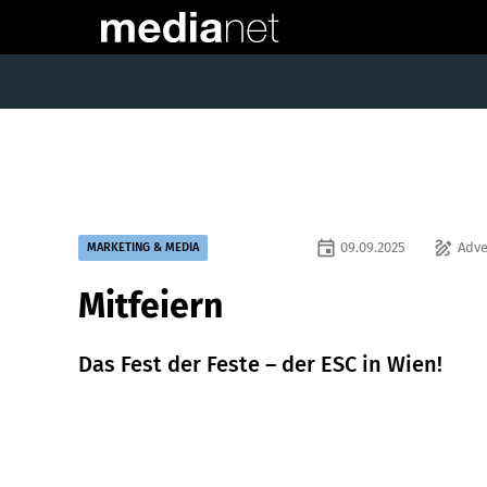
event
draw
09.09.2025
Adve
MARKETING & MEDIA
Mitfeiern
Das Fest der Feste – der ESC in Wien!