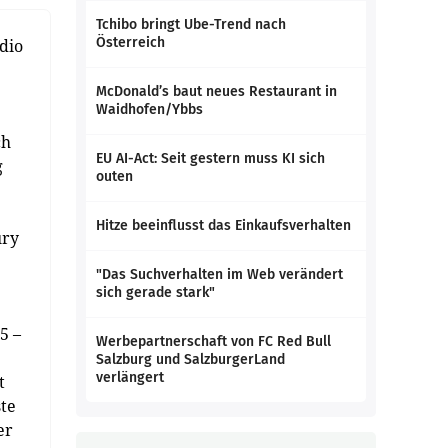
Tchibo bringt Ube-Trend nach
Österreich
dio
McDonald’s baut neues Restaurant in
Waidhofen/Ybbs
ch
EU AI-Act: Seit gestern muss KI sich
g
outen
Hitze beeinflusst das Einkaufsverhalten
ury
"Das Suchverhalten im Web verändert
sich gerade stark"
5 –
Werbepartnerschaft von FC Red Bull
Salzburg und SalzburgerLand
verlängert
t
ste
er