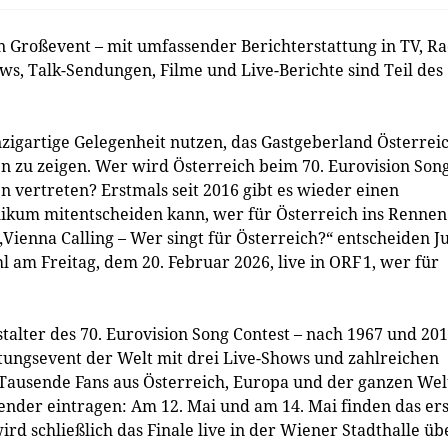
Großevent – mit umfassender Berichterstattung in TV, Ra
s, Talk-Sendungen, Filme und Live-Berichte sind Teil des
zigartige Gelegenheit nutzen, das Gastgeberland Österrei
en zu zeigen. Wer wird Österreich beim 70. Eurovision Son
n vertreten? Erstmals seit 2016 gibt es wieder einen
likum mitentscheiden kann, wer für Österreich ins Rennen
ienna Calling – Wer singt für Österreich?“ entscheiden J
am Freitag, dem 20. Februar 2026, live in ORF 1, wer für
talter des 70. Eurovision Song Contest – nach 1967 und 201
tungsevent der Welt mit drei Live-Shows und zahlreichen
ausende Fans aus Österreich, Europa und der ganzen Wel
ender eintragen: Am 12. Mai und am 14. Mai finden das er
ird schließlich das Finale live in der Wiener Stadthalle üb