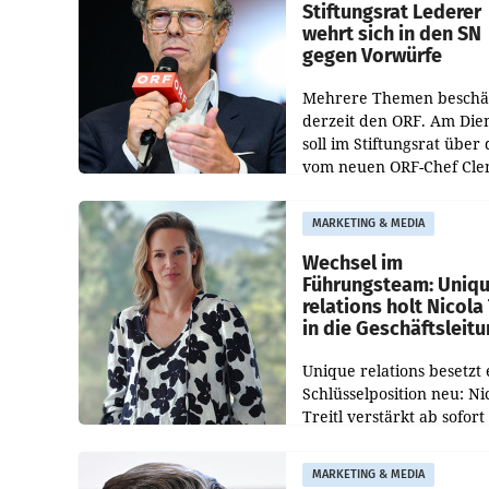
und der Bundeskartellan
Stiftungsrat Lederer
wehrt sich in den SN
gegen Vorwürfe
Mehrere Themen beschä
derzeit den ORF. Am Die
soll im Stiftungsrat über 
vom neuen ORF-Chef Cl
Pig vorgeschlagenen
Besetzungen für die
MARKETING & MEDIA
Direktionen abgestimmt
werden.
Wechsel im
Führungsteam: Uniq
relations holt Nicola 
in die Geschäftsleit
Unique relations besetzt 
Schlüsselposition neu: Ni
Treitl verstärkt ab sofort
Geschäftsleitung der Wi
PR-Agentur an der Seite 
MARKETING & MEDIA
Josef Kalina und Anna Ka