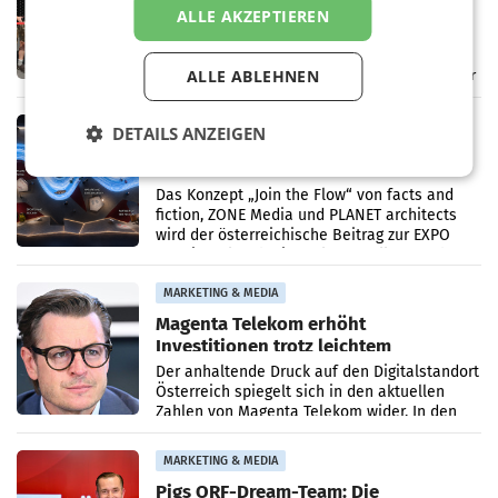
modernisierten Campingplatzes am
ALLE AKZEPTIEREN
Wörthersee
KLAGENFURT AM WÖRTHERSEE. – Der
Falkensteiner Camping Wörthersee ist
ALLE ABLEHNEN
offiziell eröffnet. Die Falkensteiner Michaeler
Tourism Group (FMTG) und die Stadtwerke
Klagenfurt haben den
MARKETING & MEDIA
DETAILS ANZEIGEN
„Join the Flow“ wird Österreichs
Pavillon bei der EXPO 2027
Das Konzept „Join the Flow“ von facts and
fiction, ZONE Media und PLANET architects
wird der österreichische Beitrag zur EXPO
2027 in Belgrad. Die Weltausstellung findet
von 15.
MARKETING & MEDIA
Magenta Telekom erhöht
Investitionen trotz leichtem
Umsatzrückgang
Der anhaltende Druck auf den Digitalstandort
Österreich spiegelt sich in den aktuellen
Zahlen von Magenta Telekom wider. In den
ersten sechs Monaten des laufenden Jahres
verzeichnete
MARKETING & MEDIA
Pigs ORF-Dream-Team: Die