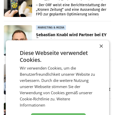
von TV- und Radioempfang zurück
– Der ORF weist eine Berichterstattung der
„Kronen Zeitung“ und eine Aussendung der
FPÖ zur geplanten Optimierung seines
terrestrischen Sendernetzes zurück. Die
Darstellung,
MARKETING & MEDIA
Sebastian Knabl wird Partner bei EY
Österreich
WIEN.Sebastian Knabl wird Partner bei EY
×
Österreich. In seiner neuen Funktion soll er
Diese Webseite verwendet
Banken und Finanzinstitute bei
regulatorischen Anforderungen, im
Cookies.
Risikomanagement und bei
Transformationsprojekten
MARKETING & MEDIA
Wir verwenden Cookies, um die
kju: stellt Führungsteam neu auf
Benutzerfreundlichkeit unserer Website zu
Die Wiener Digitalagentur kju: erweitert ihre
verbessern. Durch die weitere Nutzung
Führungsebene. Andrea Sampl-Neureiter
unserer Webseite stimmen Sie der
rückt mit Anfang August in die Agenturleitung
Verwendung von Cookies gemäß unserer
auf. Gemeinsam mit drei weiteren
Neubesetzungen entsteht
Cookie-Richtlinie zu.
Weitere
Informationen
DESTINATION
Falkensteiner übernimmt Betrieb des