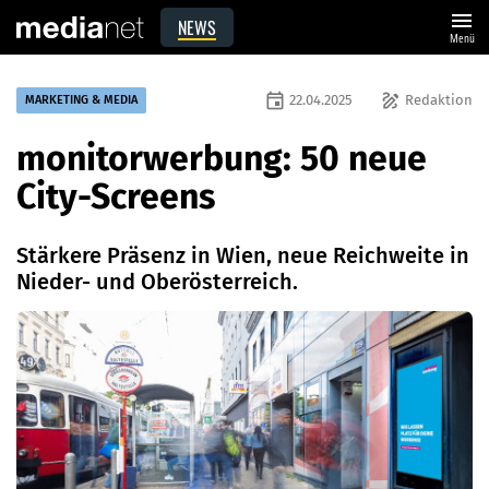
menu
NEWS
Menü
event
draw
22.04.2025
Redaktion
MARKETING & MEDIA
monitorwerbung: 50 neue
City-Screens
Stärkere Präsenz in Wien, neue Reichweite in
Nieder- und Oberösterreich.