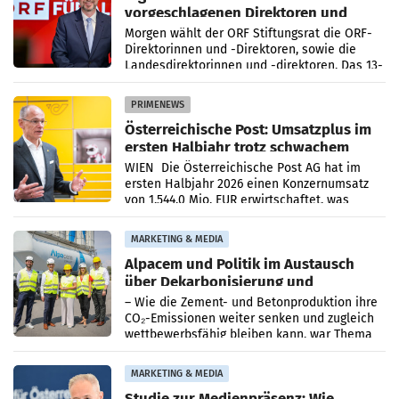
vorgeschlagenen Direktoren und
Direktorinnen
Morgen wählt der ORF Stiftungsrat die ORF-
Direktorinnen und -Direktoren, sowie die
Landesdirektorinnen und -direktoren. Das 13-
köpfige Wunschteam des ab 1. Jänner 2027
amtierenden
PRIMENEWS
Österreichische Post: Umsatzplus im
ersten Halbjahr trotz schwachem
Briefgeschäft
WIEN Die Österreichische Post AG hat im
ersten Halbjahr 2026 einen Konzernumsatz
von 1.544,0 Mio. EUR erwirtschaftet, was
einem Plus von 3,8 Prozent gegenüber dem
Vergleichszeitraum
MARKETING & MEDIA
Alpacem und Politik im Austausch
über Dekarbonisierung und
Energiepreise
– Wie die Zement- und Betonproduktion ihre
CO₂-Emissionen weiter senken und zugleich
wettbewerbsfähig bleiben kann, war Thema
eines Treffens zwischen Staatssekretärin
Elisabeth
MARKETING & MEDIA
Studie zur Medienpräsenz: Wie