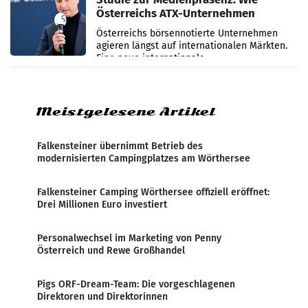
Österreichs ATX-Unternehmen
international wahrgenommen
Österreichs börsennotierte Unternehmen
werden
agieren längst auf internationalen Märkten.
Eine neue internationale
Medienresonanzanalyse untersucht die
weltweite Berichterstattung über
Meistgelesene Artikel
Falkensteiner übernimmt Betrieb des
modernisierten Campingplatzes am Wörthersee
Falkensteiner Camping Wörthersee offiziell eröffnet:
Drei Millionen Euro investiert
Personalwechsel im Marketing von Penny
Österreich und Rewe Großhandel
Pigs ORF-Dream-Team: Die vorgeschlagenen
Direktoren und Direktorinnen