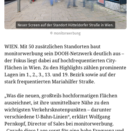
Neuer Screen auf der Standort Hütteldorfer Straße in Wien.
© monitorwerbung
WIEN. Mit 50 zusätzlichen Standorten baut
monitorwerbung sein DOOH-Netzwerk deutlich aus –
der Fokus liegt dabei auf hochfrequentierten City-
Flächen in Wien. Zu den Highlights zählen prominente
Lagen im 1., 2., 3., 13. und 19. Bezirk sowie auf der
stark frequentierten Mariahilfer Straße.
„Was die neuen, großteils hochformatigen Flächen
auszeichnet, ist ihre unmittelbare Nähe zu den
wichtigsten Verkehrsknotenpunkten – darunter
verschiedene U-Bahn-Linien“, erklärt Wolfgang
Pernkopf, Director of Sales bei monitorwerbung.
„Gerade diese Lage sorgt für eine hohe Frequenz und