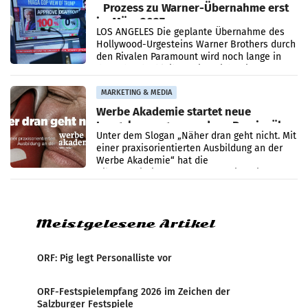
Prozess zu Warner-Übernahme erst
im März 2027
LOS ANGELES Die geplante Übernahme des
Hollywood-Urgesteins Warner Brothers durch
den Rivalen Paramount wird noch lange in
der Schwebe bleiben. Eine Richterin setzte
den Prozess zu
MARKETING & MEDIA
Werbe Akademie startet neue
Imagekampagne rund um Praxisnähe
Unter dem Slogan „Näher dran geht nicht. Mit
einer praxisorientierten Ausbildung an der
Werbe Akademie“ hat die
Bildungseinrichtung des WIFI Wien eine neue
Imagekampagne gestartet.
Meistgelesene Artikel
ORF: Pig legt Personalliste vor
ORF-Festspielempfang 2026 im Zeichen der
Salzburger Festspiele