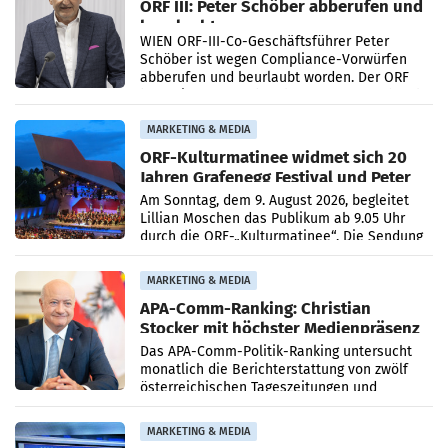
ORF III: Peter Schöber abberufen und
beurlaubt
WIEN ORF-III-Co-Geschäftsführer Peter
Schöber ist wegen Compliance-Vorwürfen
abberufen und beurlaubt worden. Der ORF
bestätigte gegenüber der APA entsprechende
Medienberichte.
MARKETING & MEDIA
ORF-Kulturmatinee widmet sich 20
Jahren Grafenegg Festival und Peter
Simonischek
Am Sonntag, dem 9. August 2026, begleitet
Lillian Moschen das Publikum ab 9.05 Uhr
durch die ORF-„Kulturmatinee“. Die Sendung
startet mit der Dokumentation „20 Jahre
Grafenegg
MARKETING & MEDIA
APA-Comm-Ranking: Christian
Stocker mit höchster Medienpräsenz
im Juli
Das APA-Comm-Politik-Ranking untersucht
monatlich die Berichterstattung von zwölf
österreichischen Tageszeitungen und
analysiert, welche Politikerinnen und
Politiker Österreichs die
MARKETING & MEDIA