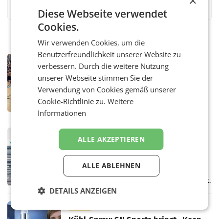
×
Diese Webseite verwendet
Cookies.
Wir verwenden Cookies, um die
Benutzerfreundlichkeit unserer Website zu
RETAIL
verbessern. Durch die weitere Nutzung
Bipa unterstützt Bewegte Kids
unserer Webseite stimmen Sie der
Sommercamps im Osten Österreichs
Verwendung von Cookies gemäß unserer
Bereits zum zweiten Mal begleitet Bipa das
polysportive Sommersportcamp „Bewegte
Cookie-Richtlinie zu.
Weitere
Kids“. Während der Campwochen in den
Informationen
Monaten Juli und August versorgt das
Unternehmen Kinder sowie
RETAIL
ALLE AKZEPTIEREN
voestalpine verzeichnet solides
erstes Quartal und steigert EBITDA
Der voestalpine-Konzern hat im 1. Quartal
ALLE ABLEHNEN
des Geschäftsjahres 2026/27 (1. April bis 30.
Juni 2026) ein solides Ergebnis erwirtschaftet.
Der Umsatz stieg im Vergleich zur
DETAILS ANZEIGEN
Vorjahresperiode
RETAIL