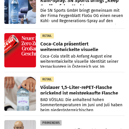
Kühl-Spray: SN Sports bringt „Keep
Cool“ auf den Markt
Die SN Sports GmbH bringt gemeinsam mit
der Firma Feygenblatt FloGu OG einen neuen
Kühl- und Regenerations-Spray auf den
Markt. Das Produkt namens „Keep Cool“ ist zu
100 Prozent
RETAIL
Coca-Cola präsentiert
weiterentwickelte visuelle
Markenidentität
Coca-Cola stellt ab Anfang August eine
weiterentwickelte visuelle Identität seiner
Verpackungen in Österreich vor. Im
Mittelpunkt des Redesigns stehen zentrale
Gestaltungselemente
RETAIL
Vöslauer 1,5-Liter-rePET-Flasche
prickelnd ist meistgekaufte Flasche
Österreichs
BAD VÖSLAU. Die anhaltend hohen
Sommertemperaturen im Juni und Juli haben
beim niederösterreichischen
Getränkehersteller Vöslauer zu deutlichen
Absatzzuwächsen geführt. Während
PRIMENEWS