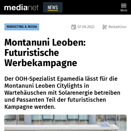
menu
NEWS
Menü
event
draw
07.09.2022
Redaktion
MARKETING & MEDIA
Montanuni Leoben:
Futuristische
Werbekampagne
Der OOH-Spezialist Epamedia lässt für die
Montanuni Leoben Citylights in
Wartehäuschen mit Solarenergie betreiben
und Passanten Teil der futuristischen
Kampagne werden.