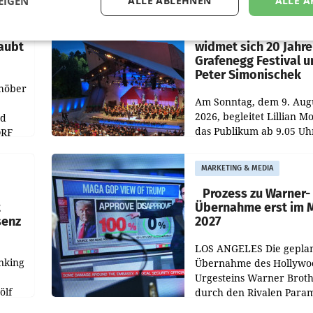
EIGEN
ALLE ABLEHNEN
ALLE A
MARKETING & MEDIA
r
ORF-Kulturmatinee
aubt
widmet sich 20 Jahr
Grafenegg Festival 
Peter Simonischek
chöber
Am Sonntag, dem 9. Aug
2026, begleitet Lillian M
nd
das Publikum ab 9.05 Uh
ORF
durch die ORF-
r APA
„Kulturmatinee“. Die Se
MARKETING & MEDIA
startet mit der Dokumen
„20 Jahre Grafenegg
Prozess zu Warner-
t
Übernahme erst im 
senz
2027
LOS ANGELES Die gepla
nking
Übernahme des Hollywo
Urgesteins Warner Broth
ölf
durch den Rivalen Para
wird noch lange in der