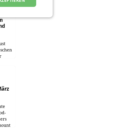
KZEPTIEREN
en
und
ust
oschen
r
ndung
tation
März
nte
od-
ers
mount