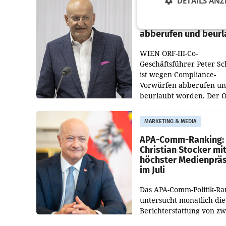
DETAILS ANZ
PRIMENEWS
ORF III: Peter Schöbe
abberufen und beurl
WIEN ORF-III-Co-
Geschäftsführer Peter S
ist wegen Compliance-
Vorwürfen abberufen u
beurlaubt worden. Der 
bestätigte gegenüber de
entsprechende
MARKETING & MEDIA
Medienberichte.
APA-Comm-Ranking:
Christian Stocker mi
höchster Medienprä
im Juli
Das APA-Comm-Politik-Ra
untersucht monatlich die
Berichterstattung von zw
österreichischen