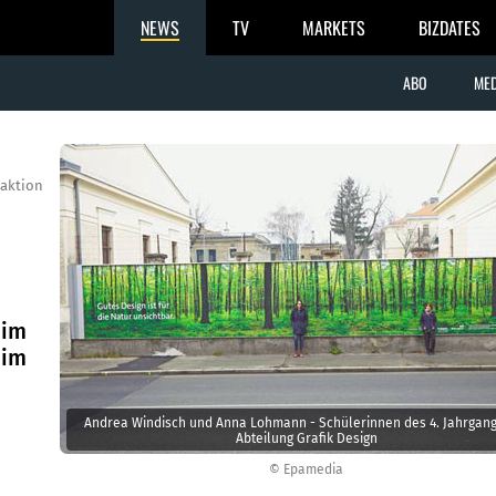
NEWS
TV
MARKETS
BIZDATES
ABO
MED
aktion
 im
 im
Andrea Windisch und Anna Lohmann - Schülerinnen des 4. Jahrgangs der
Abteilung Grafik Design
© Epamedia