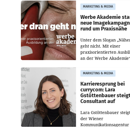
Tageszeitungen und analy
MARKETING & MEDIA
welche Politikerinnen un
Politiker Österreichs die
Werbe Akademie sta
neue Imagekampagn
rund um Praxisnähe
Unter dem Slogan „Nähe
geht nicht. Mit einer
praxisorientierten Ausbi
an der Werbe Akademie“
die Bildungseinrichtung 
WIFI Wien eine neue
MARKETING & MEDIA
Imagekampagne gestarte
Karrieresprung bei
currycom: Lara
Gstöttenbauer steig
Consultant auf
Lara Gstöttenbauer steigt
der Wiener
Kommunikationsagentur