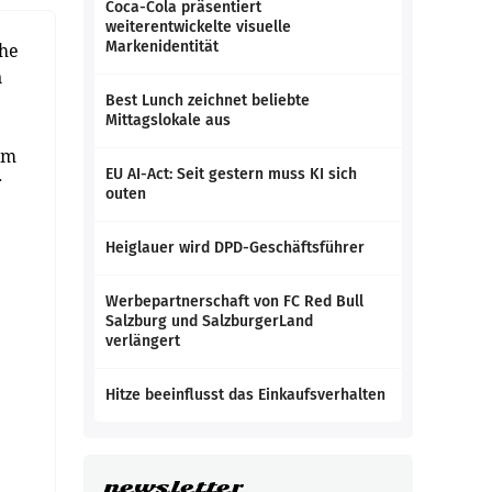
Coca-Cola präsentiert
weiterentwickelte visuelle
Markenidentität
che
n
Best Lunch zeichnet beliebte
Mittagslokale aus
im
EU AI-Act: Seit gestern muss KI sich
r
outen
Heiglauer wird DPD-Geschäftsführer
Werbepartnerschaft von FC Red Bull
Salzburg und SalzburgerLand
verlängert
Hitze beeinflusst das Einkaufsverhalten
newsletter