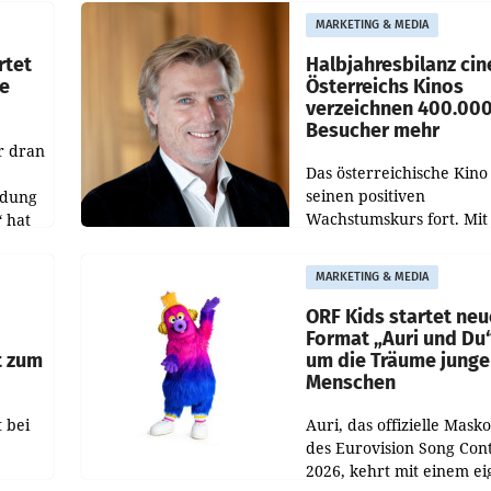
siert,
Schwebe bleiben. Eine
MARKETING & MEDIA
d
Richterin setzte den Proz
rtet
Halbjahresbilanz cin
e
Österreichs Kinos
verzeichnen 400.00
Besucher mehr
r dran
Das österreichische Kino 
seinen positiven
ldung
Wachstumskurs fort. Mit
 hat
rund 400.000 Besucheri
des
und Besucher höheren
MARKETING & MEDIA
Nettoreichweite im erst
t.
Halbjahr 2026 gegenüb
ORF Kids startet ne
Format „Auri und Du
t zum
um die Träume junge
Menschen
 bei
Auri, das offizielle Mask
des Eurovision Song Cont
2026, kehrt mit einem e