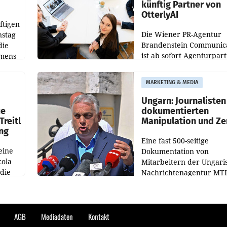
künftig Partner von
OtterlyAI
ftigen
Die Wiener PR-Agentur
nstag
Brandenstein Communica
die
ist ab sofort Agenturpar
emens
der KI-Monitoring- und
Optimierungsplattform
MARKETING & MEDIA
OtterlyAI. Damit baut di
Agentur ihr Leistungspor
Ungarn: Journalisten
ue
dokumentierten
Treitl
Manipulation und Ze
ung
Eine fast 500-seitige
eine
Dokumentation von
cola
Mitarbeitern der Ungari
 die
Nachrichtenagentur MTI 
ener
die systematische Nachri
von
Manipulation und Zensur
lina-
der Agentur während de
AGB
Mediadaten
Kontakt