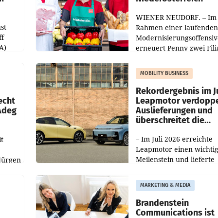
WIENER NEUDORF. – Im
st
Rahmen einer laufenden
ff
Modernisierungsoffensiv
A)
erneuert Penny zwei Fili
Nieder- und Oberösterre
slauf-
Die beiden Standorte lie
MOBILITY BUSINESS
Haag sowie im rund
ilialen
Rekordergebnis im Ju
echt
Leapmotor verdoppe
 Adeg
Auslieferungen und
überschreitet die
100.000er-Marke
– Im Juli 2026 erreichte
t
Leapmotor einen wichti
Meilenstein und lieferte
Jürgen
weltweit 101.267 Fahrze
ich
aus, womit sich das Erge
MARKETING & MEDIA
gegenüber Juli 2025 meh
örde
verdoppelte (+102
walt
Brandenstein
Communications ist