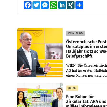
Facebook
Twitter
Messenger
WhatsApp
LinkedIn
XING
Teilen
PRIMENEWS
Österreichische Post
Umsatzplus im erste
Halbjahr trotz schw
Briefgeschäft
WIEN Die Österreichisch
AG hat im ersten Halbja
einen Konzernumsatz vo
1.544,0 Mio. EUR
erwirtschaftet, was eine
RETAIL
von 3,8 Prozent gegenüb
dem Vergleichszeitraum
Eine Bühne für
Zirkularität: ARA und
Müller informieren a