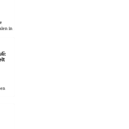
e
alen in
ich.
gen in
li:
lt
gen
uge
bnis
r als