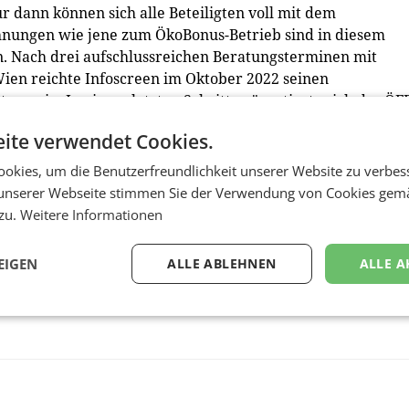
 dann können sich alle Beteiligten voll mit dem
chnungen wie jene zum ÖkoBonus-Betrieb sind in diesem
 Nach drei aufschlussreichen Beratungsterminen mit
ien reichte Infoscreen im Oktober 2022 seinen
ng ein. In einem letzten Schritt präsentierte sich das ÖFF
lle sind sehr stolz, dass unsere Anstrengungen von der
ite verwendet Cookies.
etrieb ausgezeichnet wurden. Es ist eine eindrucksvolle
res gesamten Teams“, freuen sich Violeta Bajic und Sascha
okies, um die Benutzerfreundlichkeit unserer Website zu verbes
unserer Webseite stimmen Sie der Verwendung von Cookies gem
 zu.
Weitere Informationen
EIGEN
ALLE ABLEHNEN
ALLE A