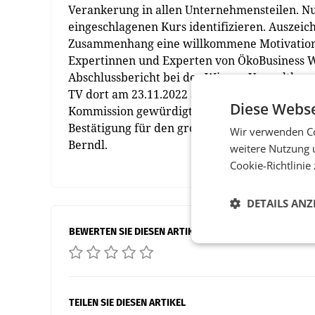
Verankerung in allen Unternehmensteilen. Nur
eingeschlagenen Kurs identifizieren. Auszei
Zusammenhang eine willkommene Motivation.
Expertinnen und Experten von ÖkoBusiness W
Abschlussbericht bei der Wiener Umweltberatu
TV dort am 23.11.2022 auch persönlich. „Wir a
Diese Webse
Kommission gewürdigt und wir als ÖkoBonus-B
Bestätigung für den großartigen Einsatz unse
Wir verwenden Co
Berndl.
weitere Nutzung 
Cookie-Richtlinie
DETAILS ANZ
BEWERTEN SIE DIESEN ARTIKEL
TEILEN SIE DIESEN ARTIKEL