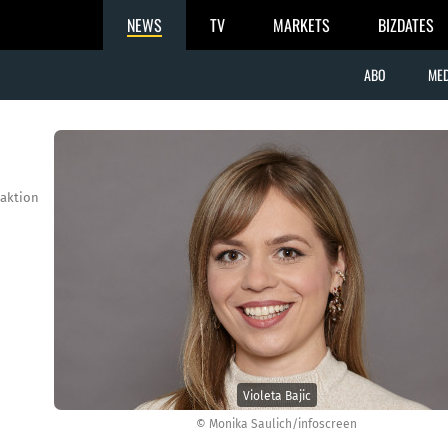
NEWS
TV
MARKETS
BIZDATES
ABO
MED
aktion
Violeta Bajic
© Monika Saulich/infoscreen