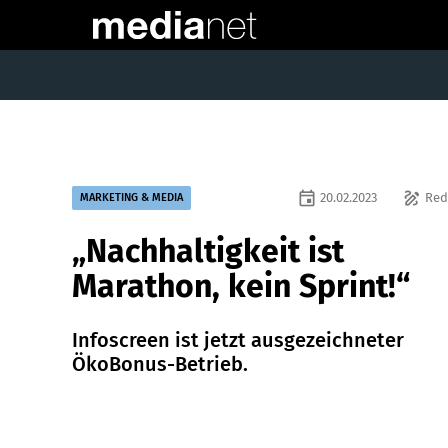
event
draw
20.02.2023
Red
MARKETING & MEDIA
„Nachhaltigkeit ist
Marathon, kein Sprint!“
Infoscreen ist jetzt ausgezeichneter
ÖkoBonus-Betrieb.