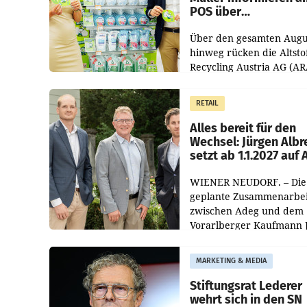
POS über
Kreislauffähigkeit
Über den gesamten Augu
hinweg rücken die Altsto
Recycling Austria AG (AR
und der Handelskonzern
Müller die Initiative „Krei
RETAIL
Helden“ in allen
österreichischen Müller-F
Alles bereit für den
Wechsel: Jürgen Albr
setzt ab 1.1.2027 auf
WIENER NEUDORF. – Die
geplante Zusammenarbei
zwischen Adeg und dem
Vorarlberger Kaufmann 
Albrecht ist kartellrechtl
freigegeben: Die
MARKETING & MEDIA
Bundeswettbewerbsbeh
und der Bundeskartellan
Stiftungsrat Lederer
wehrt sich in den SN