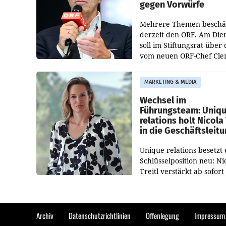
gegen Vorwürfe
Mehrere Themen beschä
derzeit den ORF. Am Die
soll im Stiftungsrat über 
vom neuen ORF-Chef Cl
Pig vorgeschlagenen
Besetzungen für die
MARKETING & MEDIA
Direktionen abgestimmt
werden.
Wechsel im
Führungsteam: Uniq
relations holt Nicola 
in die Geschäftsleit
Unique relations besetzt 
Schlüsselposition neu: Ni
Treitl verstärkt ab sofort
Geschäftsleitung der Wi
PR-Agentur an der Seite 
Josef Kalina und Anna Ka
Mahr.
Archiv
Datenschutzrichtlinien
Offenlegung
Impressum