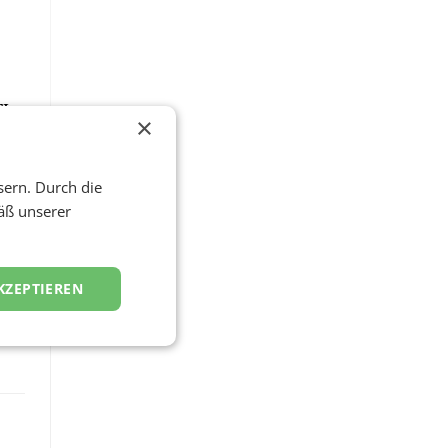
I-
×
sern. Durch die
äß unserer
KZEPTIEREN