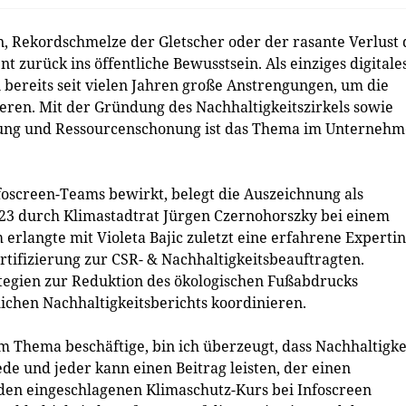
 Rekordschmelze der Gletscher oder der rasante Verlust 
 zurück ins öffentliche Bewusstsein. Als einziges digitale
ereits seit vielen Jahren große Anstrengungen, um die
ren. Mit der Gründung des Nachhaltigkeitszirkels sowie
ung und Ressourcenschonung ist das Thema im Unterneh
nfoscreen-Teams bewirkt, belegt die Auszeichnung als
23 durch Klimastadtrat Jürgen Czernohorszky bei einem
rlangte mit Violeta Bajic zuletzt eine erfahrene Expertin
tifizierung zur CSR- & Nachhaltigkeitsbeauftragten.
tegien zur Reduktion des ökologischen Fußabdrucks
lichen Nachhaltigkeitsberichts koordinieren.
m Thema beschäftige, bin ich überzeugt, dass Nachhaltigke
ede und jeder kann einen Beitrag leisten, der einen
 den eingeschlagenen Klimaschutz-Kurs bei Infoscreen