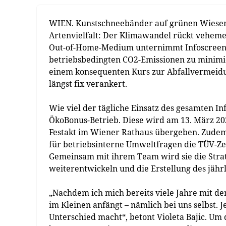
WIEN. Kunstschneebänder auf grünen Wiesen,
Artenvielfalt: Der Klimawandel rückt vehement
Out-of-Home-Medium unternimmt Infoscreen b
betriebsbedingten CO2-Emissionen zu minimie
einem konsequenten Kurs zur Abfallvermeid
längst fix verankert.
Wie viel der tägliche Einsatz des gesamten I
ÖkoBonus-Betrieb. Diese wird am 13. März 20
Festakt im Wiener Rathaus übergeben. Zudem e
für betriebsinterne Umweltfragen die TÜV-Zer
Gemeinsam mit ihrem Team wird sie die Stra
weiterentwickeln und die Erstellung des jähr
„Nachdem ich mich bereits viele Jahre mit de
im Kleinen anfängt – nämlich bei uns selbst. J
Unterschied macht“, betont Violeta Bajic. Um