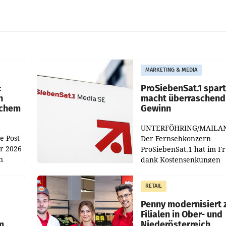
MARKETING & MEDIA
:
ProSiebenSat.1 spar
n
macht überraschend 
achem
Gewinn
UNTERFÖHRING/MAILA
e Post
Der Fernsehkonzern
hr 2026
ProSiebenSat.1 hat im F
n
dank Kostensenkungen
operativ wieder Gewinn
m Plus
gemacht und die
RETAIL
er
Markterwartung deutlic
übertroffen.
Penny modernisiert 
Filialen in Ober- und
m
Niederösterreich