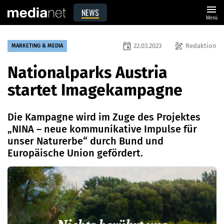
menu
NEWS
Menü
event
draw
22.03.2023
Redaktion
MARKETING & MEDIA
Nationalparks Austria
startet Imagekampagne
Die Kampagne wird im Zuge des Projektes
„NINA – neue kommunikative Impulse für
unser Naturerbe“ durch Bund und
Europäische Union gefördert.