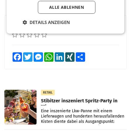
ALLE ABLEHNEN
DETAILS ANZEIGEN
BEWERTEN SIE DIESEN ARTIKEL
Facebook
Twitter
Messenger
WhatsApp
LinkedIn
XING
Teilen
RETAIL
Stibitzer inszeniert Spritz-Party in
Wien
Eine inszenierte Lkw-Panne mit einem
Lieferwagen und hunderten herausfallenden
Kisten diente dabei als Ausgangspunkt:
Passanten wurden gebeten, beim Aufräumen