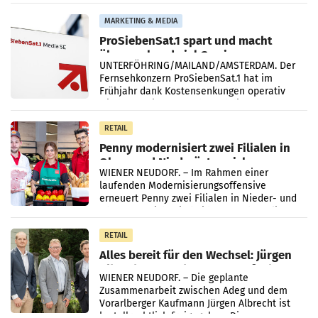
einem Plus von 3,8 Prozent gegenüber dem
Vergleichszeitraum
MARKETING & MEDIA
ProSiebenSat.1 spart und macht
überraschend viel Gewinn
UNTERFÖHRING/MAILAND/AMSTERDAM. Der
Fernsehkonzern ProSiebenSat.1 hat im
Frühjahr dank Kostensenkungen operativ
wieder Gewinn gemacht und die
Markterwartung deutlich übertroffen.
RETAIL
Penny modernisiert zwei Filialen in
Ober- und Niederösterreich
WIENER NEUDORF. – Im Rahmen einer
laufenden Modernisierungsoffensive
erneuert Penny zwei Filialen in Nieder- und
Oberösterreich. Die beiden Standorte liegen
in Haag sowie im rund
RETAIL
Alles bereit für den Wechsel: Jürgen
Albrecht setzt ab 1.1.2027 auf Adeg
WIENER NEUDORF. – Die geplante
Zusammenarbeit zwischen Adeg und dem
Vorarlberger Kaufmann Jürgen Albrecht ist
kartellrechtlich freigegeben: Die