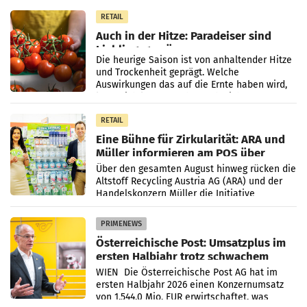
Eigenschaften der Pflanzen
RETAIL
Auch in der Hitze: Paradeiser sind
Lieblingsgemüse
Die heurige Saison ist von anhaltender Hitze
und Trockenheit geprägt. Welche
Auswirkungen das auf die Ernte haben wird,
lässt sich laut Branche noch nicht
abschließend beurteilen.
RETAIL
Eine Bühne für Zirkularität: ARA und
Müller informieren am POS über
Kreislauffähigkeit
Über den gesamten August hinweg rücken die
Altstoff Recycling Austria AG (ARA) und der
Handelskonzern Müller die Initiative
„Kreislauf-Helden“ in allen österreichischen
Müller-Filialen
PRIMENEWS
Österreichische Post: Umsatzplus im
ersten Halbjahr trotz schwachem
Briefgeschäft
WIEN Die Österreichische Post AG hat im
ersten Halbjahr 2026 einen Konzernumsatz
von 1.544,0 Mio. EUR erwirtschaftet, was