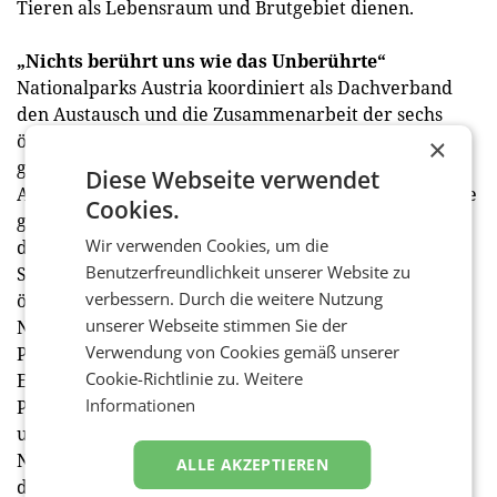
Tieren als Lebensraum und Brutgebiet dienen.
„Nichts berührt uns wie das Unberührte“
Nationalparks Austria koordiniert als Dachverband
den Austausch und die Zusammenarbeit der sechs
österreichischen Nationalparks sowie die Umsetzung
×
gemeinsamer Projekte. Ein wichtiger
Diese Webseite verwendet
Aufgabenbereich neben Forschung und Bildung ist die
Cookies.
gemeinsame Kommunikation. Im Mittelpunkt steht
Wir verwenden Cookies, um die
dabei die Sensibilisierung für die Bedeutung der
Benutzerfreundlichkeit unserer Website zu
Schutzgebiete und ihrer Besonderheiten als
verbessern. Durch die weitere Nutzung
ökologisch wertvollste Naturräume unseres Landes.
unserer Webseite stimmen Sie der
Naturschutz und Arterhalt genießen hier oberste
Verwendung von Cookies gemäß unserer
Priorität und sorgen für eine weitgehend ungestörte
Cookie-Richtlinie zu.
Weitere
Entfaltung der charakteristischen Tier- und
Informationen
Pflanzenwelt. Indem all das auch für Besucherinnen
und Besucher erfahrbar gemacht wird, leben die
Nationalparks ihre Botschaft: „Nichts berührt uns wie
ALLE AKZEPTIEREN
das Unberührte“. (red)