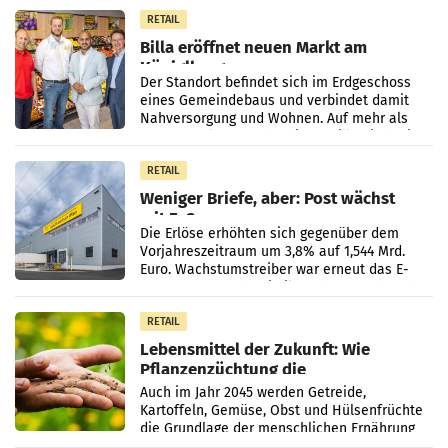
zu helfen, und erhielten
RETAIL
Billa eröffnet neuen Markt am
Küniglberg
Der Standort befindet sich im Erdgeschoss
eines Gemeindebaus und verbindet damit
Nahversorgung und Wohnen. Auf mehr als
330 m² Verkaufsfläche bietet Billa ein breites
Sortiment mit
RETAIL
Weniger Briefe, aber: Post wächst
mit E-Commerce
Die Erlöse erhöhten sich gegenüber dem
Vorjahreszeitraum um 3,8% auf 1,544 Mrd.
Euro. Wachstumstreiber war erneut das E-
Commerce- und Logistikgeschäft, während
der Strukturwandel
RETAIL
Lebensmittel der Zukunft: Wie
Pflanzenzüchtung die
Ernährungssicherheit sichert
Auch im Jahr 2045 werden Getreide,
Kartoffeln, Gemüse, Obst und Hülsenfrüchte
die Grundlage der menschlichen Ernährung
bilden. Allerdings verändern sich die