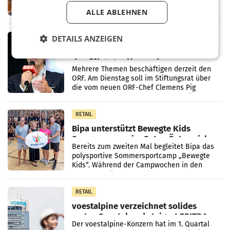
dazu auf, im U-Ausschuss zu den
Ermittlungen rund um das Ableben des Ex-
ALLE ABLEHNEN
Sektionschefs im Justizministerium, Christian
Pilnacek, auf sensible
DETAILS ANZEIGEN
MARKETING & MEDIA
Stiftungsrat Lederer wehrt sich in
den SN gegen Vorwürfe
Mehrere Themen beschäftigen derzeit den
ORF. Am Dienstag soll im Stiftungsrat über
die vom neuen ORF-Chef Clemens Pig
vorgeschlagenen Besetzungen für die
Direktionen abgestimmt werden.
RETAIL
Bipa unterstützt Bewegte Kids
Sommercamps im Osten Österreichs
Bereits zum zweiten Mal begleitet Bipa das
polysportive Sommersportcamp „Bewegte
Kids“. Während der Campwochen in den
Monaten Juli und August versorgt das
Unternehmen Kinder sowie
RETAIL
voestalpine verzeichnet solides
erstes Quartal und steigert EBITDA
Der voestalpine-Konzern hat im 1. Quartal