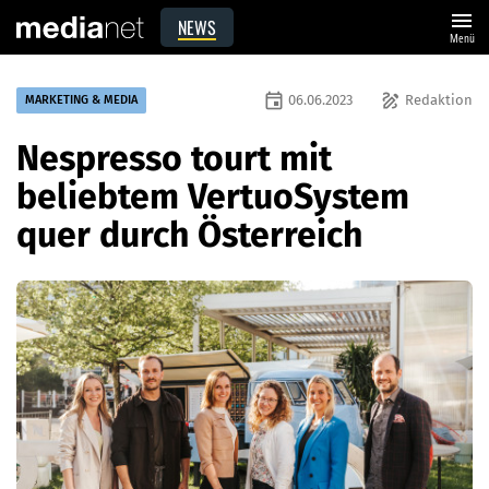
menu
NEWS
Menü
event
draw
06.06.2023
Redaktion
MARKETING & MEDIA
Nespresso tourt mit
beliebtem VertuoSystem
quer durch Österreich