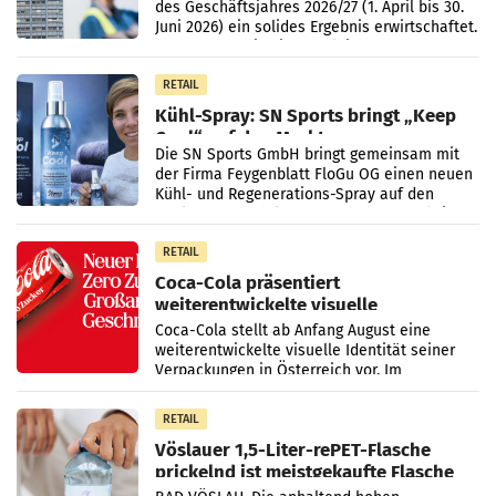
des Geschäftsjahres 2026/27 (1. April bis 30.
Juni 2026) ein solides Ergebnis erwirtschaftet.
Der Umsatz stieg im Vergleich zur
Vorjahresperiode
RETAIL
Kühl-Spray: SN Sports bringt „Keep
Cool“ auf den Markt
Die SN Sports GmbH bringt gemeinsam mit
der Firma Feygenblatt FloGu OG einen neuen
Kühl- und Regenerations-Spray auf den
Markt. Das Produkt namens „Keep Cool“ ist zu
100 Prozent
RETAIL
Coca-Cola präsentiert
weiterentwickelte visuelle
Markenidentität
Coca-Cola stellt ab Anfang August eine
weiterentwickelte visuelle Identität seiner
Verpackungen in Österreich vor. Im
Mittelpunkt des Redesigns stehen zentrale
Gestaltungselemente
RETAIL
Vöslauer 1,5-Liter-rePET-Flasche
prickelnd ist meistgekaufte Flasche
Österreichs