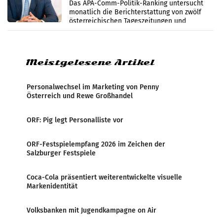
im Juli
Das APA-Comm-Politik-Ranking untersucht
monatlich die Berichterstattung von zwölf
österreichischen Tageszeitungen und
analysiert, welche Politikerinnen und
Politiker Österreichs die
Meistgelesene Artikel
Personalwechsel im Marketing von Penny
Österreich und Rewe Großhandel
ORF: Pig legt Personalliste vor
ORF-Festspielempfang 2026 im Zeichen der
Salzburger Festspiele
Coca-Cola präsentiert weiterentwickelte visuelle
Markenidentität
Volksbanken mit Jugendkampagne on Air