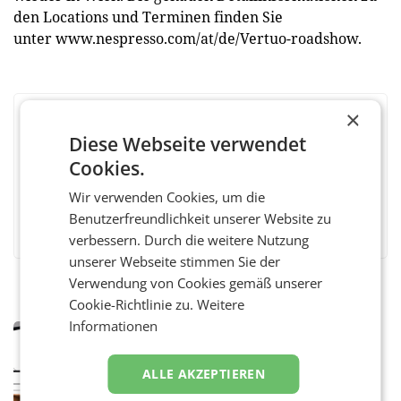
den Locations und Terminen finden Sie
unter www.nespresso.com/at/de/Vertuo-roadshow.
×
BEWERTEN SIE DIESEN ARTIKEL
Diese Webseite verwendet
Cookies.
Wir verwenden Cookies, um die
Facebook
Twitter
Messenger
WhatsApp
LinkedIn
XING
Teilen
Benutzerfreundlichkeit unserer Website zu
verbessern. Durch die weitere Nutzung
unserer Webseite stimmen Sie der
Verwendung von Cookies gemäß unserer
Cookie-Richtlinie zu.
Weitere
Informationen
MARKETING & MEDIA
Pilnacek-U-Ausschuss - Presserat
fordert sensible Berichterstattung
ALLE AKZEPTIEREN
WIEN Der Presserat fordert Medienvertreter