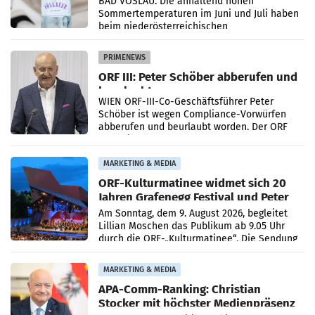
BAD VÖSLAU. Die anhaltend hohen
Sommertemperaturen im Juni und Juli haben
beim niederösterreichischen
Getränkehersteller Vöslauer zu deutlichen
Absatzzuwächsen geführt. Während
PRIMENEWS
ORF III: Peter Schöber abberufen und
beurlaubt
WIEN ORF-III-Co-Geschäftsführer Peter
Schöber ist wegen Compliance-Vorwürfen
abberufen und beurlaubt worden. Der ORF
bestätigte gegenüber der APA entsprechende
Medienberichte.
MARKETING & MEDIA
ORF-Kulturmatinee widmet sich 20
Jahren Grafenegg Festival und Peter
Simonischek
Am Sonntag, dem 9. August 2026, begleitet
Lillian Moschen das Publikum ab 9.05 Uhr
durch die ORF-„Kulturmatinee“. Die Sendung
startet mit der Dokumentation „20 Jahre
Grafenegg
MARKETING & MEDIA
APA-Comm-Ranking: Christian
Stocker mit höchster Medienpräsenz