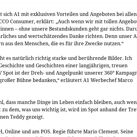
 sich A1 mit exklusiven Vorteilen und Angeboten bei allen
CCO Consumer, erklärt: „Auch wenn wir mit tollen Angebo
innen – ohne unsere Bestandskunden geht gar nichts. Da
 ehrliches und wertschätzendes Danke richten. Denn unser 
rn aus den Menschen, die es für ihre Zwecke nutzen.“
 es natürlich richtig starke und berührende Bilder. Ich
e Geschichte und Geschichten einer langjährigen, treuen
V Spot ist der Dreh- und Angelpunkt unserer 360° Kampagn
 großer Bühne bedanken,“ erläutert A1 Werbechef Marco
ühl, dass manche Dinge im Leben einfach bleiben, auch we
t zu dem, was uns wichtig ist, wird im Spot anhand der Tr
nen Teddy gezeigt.
H, Online und am POS. Regie führte Mario Clement. Seine