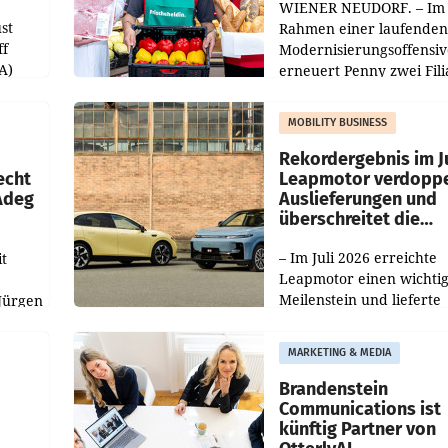
WIENER NEUDORF. – Im
st
Rahmen einer laufenden
ff
Modernisierungsoffensiv
A)
erneuert Penny zwei Fili
Nieder- und Oberösterre
slauf-
Die beiden Standorte lie
MOBILITY BUSINESS
Haag sowie im rund
ilialen
Rekordergebnis im Ju
echt
Leapmotor verdoppe
 Adeg
Auslieferungen und
überschreitet die
100.000er-Marke
– Im Juli 2026 erreichte
t
Leapmotor einen wichti
Meilenstein und lieferte
Jürgen
weltweit 101.267 Fahrze
ich
aus, womit sich das Erge
MARKETING & MEDIA
gegenüber Juli 2025 meh
örde
verdoppelte (+102
walt
Brandenstein
Communications ist
künftig Partner von