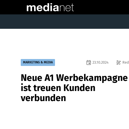
event
draw
23.10.2024
Red
MARKETING & MEDIA
Neue A1 Werbekampagne
ist treuen Kunden
verbunden