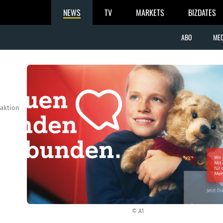
NEWS
TV
MARKETS
BIZDATES
ABO
MED
aktion
© A1