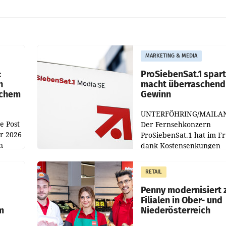
MARKETING & MEDIA
:
ProSiebenSat.1 spar
n
macht überraschend 
achem
Gewinn
UNTERFÖHRING/MAILA
e Post
Der Fernsehkonzern
hr 2026
ProSiebenSat.1 hat im F
n
dank Kostensenkungen
operativ wieder Gewinn
m Plus
gemacht und die
RETAIL
er
Markterwartung deutlic
übertroffen.
Penny modernisiert 
Filialen in Ober- und
m
Niederösterreich