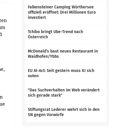
Falkensteiner Camping Wörthersee
offiziell eröffnet: Drei Millionen Euro
investiert
ten
rum
Tchibo bringt Ube-Trend nach
A1
Österreich
McDonald’s baut neues Restaurant in
Waidhofen/Ybbs
e,
EU AI-Act: Seit gestern muss KI sich
outen
"Das Suchverhalten im Web verändert
sich gerade stark"
nn
eue
Stiftungsrat Lederer wehrt sich in den
SN gegen Vorwürfe