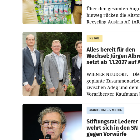
Kreislauffähigkeit
Über den gesamten Augu
hinweg rücken die Altsto
Recycling Austria AG (AR
und der Handelskonzern
Müller die Initiative „Krei
RETAIL
Helden“ in allen
österreichischen Müller-F
Alles bereit für den
Wechsel: Jürgen Albr
setzt ab 1.1.2027 auf
WIENER NEUDORF. – Die
geplante Zusammenarbei
zwischen Adeg und dem
Vorarlberger Kaufmann 
Albrecht ist kartellrechtl
freigegeben: Die
MARKETING & MEDIA
Bundeswettbewerbsbeh
und der Bundeskartellan
Stiftungsrat Lederer
wehrt sich in den SN
gegen Vorwürfe