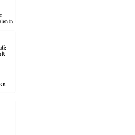
e
alen in
ich.
gen in
li:
lt
gen
uge
bnis
r als