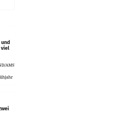
t und
viel
ND/AMSTERDAM.
rühjahr
h
zwei