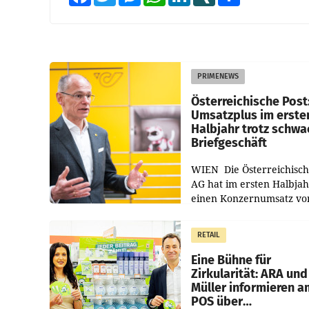
PRIMENEWS
Österreichische Post
Umsatzplus im erste
Halbjahr trotz schw
Briefgeschäft
WIEN Die Österreichisch
AG hat im ersten Halbja
einen Konzernumsatz vo
1.544,0 Mio. EUR
erwirtschaftet, was eine
RETAIL
von 3,8 Prozent gegenüb
dem Vergleichszeitraum
Eine Bühne für
Zirkularität: ARA und
Müller informieren a
POS über