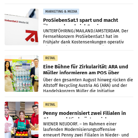
einem Plus von 3,8 Prozent gegenüber dem
Vergleichszeitraum
MARKETING & MEDIA
ProSiebenSat.1 spart und macht
überraschend viel Gewinn
UNTERFÖHRING/MAILAND/AMSTERDAM. Der
Fernsehkonzern ProSiebenSat.1 hat im
Frühjahr dank Kostensenkungen operativ
wieder Gewinn gemacht und die
Markterwartung deutlich übertroffen.
RETAIL
Eine Bühne für Zirkularität: ARA und
Müller informieren am POS über
Kreislauffähigkeit
Über den gesamten August hinweg rücken die
Altstoff Recycling Austria AG (ARA) und der
Handelskonzern Müller die Initiative
„Kreislauf-Helden“ in allen österreichischen
Müller-Filialen
RETAIL
Penny modernisiert zwei Filialen in
Ober- und Niederösterreich
WIENER NEUDORF. – Im Rahmen einer
laufenden Modernisierungsoffensive
erneuert Penny zwei Filialen in Nieder- und