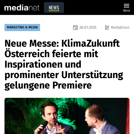
menu
NEWS
Menü
event
draw
28.01.2025
Redaktion
MARKETING & MEDIA
Neue Messe: KlimaZukunft
Österreich feierte mit
Inspirationen und
prominenter Unterstützung
gelungene Premiere