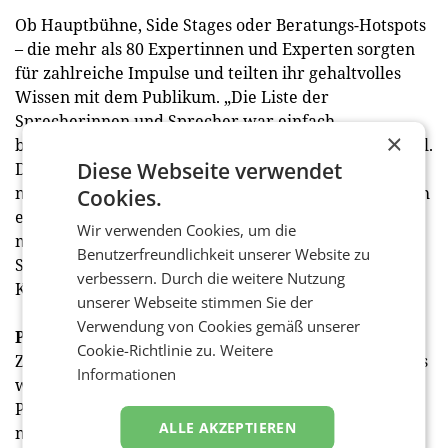
Ob Hauptbühne, Side Stages oder Beratungs-Hotspots
– die mehr als 80 Expertinnen und Experten sorgten
für zahlreiche Impulse und teilten ihr gehaltvolles
Wissen mit dem Publikum. „Die Liste der
Sprecherinnen und Sprecher war einfach
×
beeindruckend. Man hatte wirklich die Qual der Wahl.
Diese Webseite verwendet
Die Vorträge selbst waren klasse und haben mir
neben sehr viel neuem Wissen zu vielen Themen auch
Cookies.
etliche kleine Lösungen aufgezeigt, an denen ich in
Wir verwenden Cookies, um die
meinem Alltag relativ simpel drehen kann“, sagte
Benutzerfreundlichkeit unserer Website zu
Susanne Stöger, eine der Besucherinnen der
verbessern. Durch die weitere Nutzung
KlimaZukunft Österreich.
unserer Webseite stimmen Sie der
Verwendung von Cookies gemäß unserer
Probefahrten und Fashion-Shows
Cookie-Richtlinie zu.
Weitere
Zum Programm zählten außerdem weitere Highlights
Informationen
wie eine E-Bike- und E-Scooter-Teststrecke, E-Auto-
Probefahrten sowie Fashion-Shows, bei denen
ALLE AKZEPTIEREN
nachhaltige Mode von dynamischen Seniorinnen