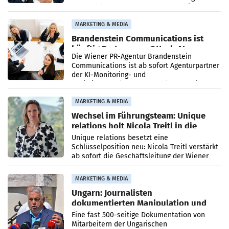
vorgeschlagenen Besetzungen für die
Direktionen abgestimmt werden.
MARKETING & MEDIA
Brandenstein Communications ist
künftig Partner von OtterlyAI
Die Wiener PR-Agentur Brandenstein
Communications ist ab sofort Agenturpartner
der KI-Monitoring- und
Optimierungsplattform OtterlyAI. Damit baut
die Agentur ihr Leistungsportfolio
MARKETING & MEDIA
Wechsel im Führungsteam: Unique
relations holt Nicola Treitl in die
Geschäftsleitung
Unique relations besetzt eine
Schlüsselposition neu: Nicola Treitl verstärkt
ab sofort die Geschäftsleitung der Wiener
PR-Agentur an der Seite von Josef Kalina und
Anna Kalina-Mahr.
MARKETING & MEDIA
Ungarn: Journalisten
dokumentierten Manipulation und
Zensur
Eine fast 500-seitige Dokumentation von
Mitarbeitern der Ungarischen