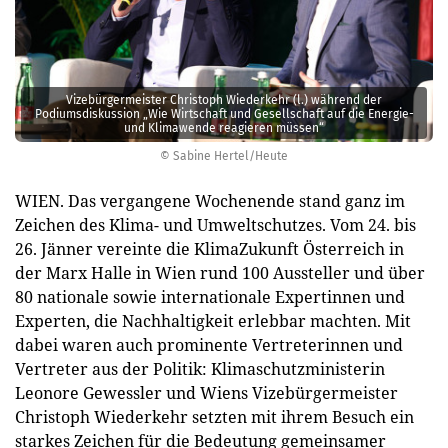
Vizebürgermeister Christoph Wiederkehr (l.) während der
Podiumsdiskussion „Wie Wirtschaft und Gesellschaft auf die Energie-
und Klimawende reagieren müssen“
© Sabine Hertel/Heute
WIEN. Das vergangene Wochenende stand ganz im
Zeichen des Klima- und Umweltschutzes. Vom 24. bis
26. Jänner vereinte die KlimaZukunft Österreich in
der Marx Halle in Wien rund 100 Aussteller und über
80 nationale sowie internationale Expertinnen und
Experten, die Nachhaltigkeit erlebbar machten. Mit
dabei waren auch prominente Vertreterinnen und
Vertreter aus der Politik: Klimaschutzministerin
Leonore Gewessler und Wiens Vizebürgermeister
Christoph Wiederkehr setzten mit ihrem Besuch ein
starkes Zeichen für die Bedeutung gemeinsamer