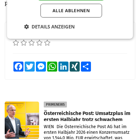
präsentiert wurde.
ALLE ABLEHNEN
DETAILS ANZEIGEN
BEWERTEN SIE DIESEN ARTIKEL
Facebook
Twitter
Messenger
WhatsApp
LinkedIn
XING
Teilen
PRIMENEWS
Österreichische Post: Umsatzplus im
ersten Halbjahr trotz schwachem
Briefgeschäft
WIEN Die Österreichische Post AG hat im
ersten Halbjahr 2026 einen Konzernumsatz
von 1.544,0 Mio. EUR erwirtschaftet, was