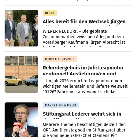
Oberösterreich. Die beiden Standorte liegen
in Haag sowie im rund
RETAIL
Alles bereit für den Wechsel: Jürgen
Albrecht setzt ab 1.1.2027 auf Adeg
WIENER NEUDORF. – Die geplante
Zusammenarbeit zwischen Adeg und dem
Vorarlberger Kaufmann Jürgen Albrecht ist
kartellrechtlich freigegeben: Die
Bundeswettbewerbsbehörde und der
Bundeskartellanwalt
MOBILITY BUSINESS
Rekordergebnis im Juli: Leapmotor
verdoppelt Auslieferungen und
überschreitet die 100.000er-Marke
– Im Juli 2026 erreichte Leapmotor einen
wichtigen Meilenstein und lieferte weltweit
101.267 Fahrzeuge aus, womit sich das
Ergebnis gegenüber Juli 2025 mehr als
verdoppelte (+102
MARKETING & MEDIA
Stiftungsrat Lederer wehrt sich in
den SN gegen Vorwürfe
Mehrere Themen beschäftigen derzeit den
ORF. Am Dienstag soll im Stiftungsrat über
die vom neuen ORF-Chef Clemens Pig