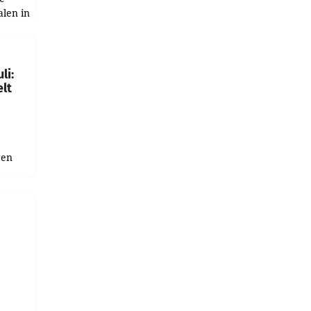
alen in
ich.
gen in
li:
lt
gen
uge
bnis
r als