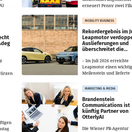
A)
erneuert Penny zwei Fili
Nieder- und Oberösterre
slauf-
Die beiden Standorte lie
MOBILITY BUSINESS
Haag sowie im rund
ilialen
Rekordergebnis im Ju
echt
Leapmotor verdoppe
 Adeg
Auslieferungen und
überschreitet die
100.000er-Marke
– Im Juli 2026 erreichte
t
Leapmotor einen wichti
Meilenstein und lieferte
Jürgen
weltweit 101.267 Fahrze
ich
aus, womit sich das Erge
MARKETING & MEDIA
gegenüber Juli 2025 meh
örde
verdoppelte (+102
walt
Brandenstein
Communications ist
künftig Partner von
OtterlyAI
ftigen
Die Wiener PR-Agentur
nstag