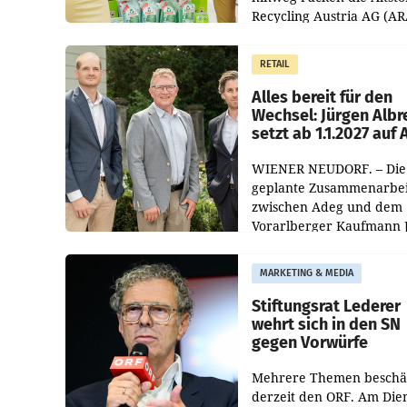
Recycling Austria AG (AR
und der Handelskonzern
Müller die Initiative „Krei
RETAIL
Helden“ in allen
österreichischen Müller-F
Alles bereit für den
Wechsel: Jürgen Albr
setzt ab 1.1.2027 auf
WIENER NEUDORF. – Die
geplante Zusammenarbei
zwischen Adeg und dem
Vorarlberger Kaufmann 
Albrecht ist kartellrechtl
freigegeben: Die
MARKETING & MEDIA
Bundeswettbewerbsbeh
und der Bundeskartellan
Stiftungsrat Lederer
wehrt sich in den SN
gegen Vorwürfe
Mehrere Themen beschä
derzeit den ORF. Am Die