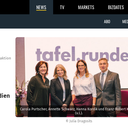
NEWS
TV
MARKETS
BIZDATES
ABO
MED
aktion
dien
Carola Purtscher, Annette Schwarz, Hanna Kordik und Franz-Robert 
(v.l.).
© Julia Dragosits