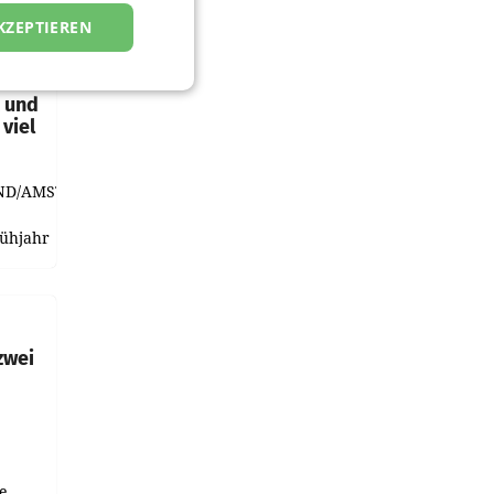
KZEPTIEREN
t und
viel
ND/AMSTERDAM.
rühjahr
h
zwei
e