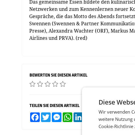
Das gemeinsame Essen bildete den kulinaris
Netzwerken und zum Kennenlernen neuer Kon
Gespräche, die das Motto des Abends fortset
Swennen (Swennen & Partner Kommunikation),
Presse), Alexandra Wachter (ORF), Markus Ma
Airlines und PRVA). (red)
BEWERTEN SIE DIESEN ARTIKEL
Diese Webse
TEILEN SIE DIESEN ARTIKEL
Wir verwenden Co
Facebook
Twitter
Messenger
WhatsApp
LinkedIn
XING
Teilen
weitere Nutzung 
Cookie-Richtlinie