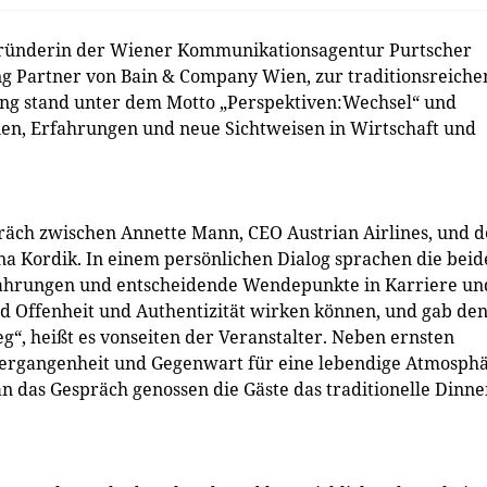
Gründerin der Wiener Kommunikationsagentur Purtscher
ng Partner von Bain & Company Wien, zur traditionsreiche
ng stand unter dem Motto „Per­spek­tiven:Wechsel“ und
en, Erfahrungen und neue Sichtweisen in Wirtschaft und
präch zwischen Annette Mann, CEO Austrian Airlines, und d
nna Kordik. In einem persönlichen Dialog sprachen die bei
fahrungen und entscheidende Wendepunkte in Karriere un
nd Offenheit und Authentizität wirken können, und gab de
“, heißt es vonseiten der Veranstalter. Neben ernsten
ergangenheit und Gegenwart für eine lebendige Atmosph
das Gespräch genossen die Gäste das tradi­tionelle Dinne