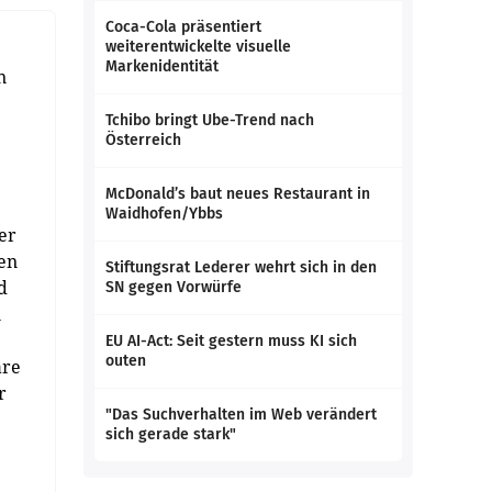
Coca-Cola präsentiert
weiterentwickelte visuelle
Markenidentität
n
Tchibo bringt Ube-Trend nach
Österreich
McDonald’s baut neues Restaurant in
Waidhofen/Ybbs
er
den
Stiftungsrat Lederer wehrt sich in den
d
SN gegen Vorwürfe
n
EU AI-Act: Seit gestern muss KI sich
outen
äre
r
"Das Suchverhalten im Web verändert
sich gerade stark"