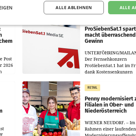
EIGEN
ALLE ABLEHNEN
ALLE A
MARKETING & MEDIA
:
ProSiebenSat.1 spar
n
macht überraschend 
achem
Gewinn
UNTERFÖHRING/MAILA
e Post
Der Fernsehkonzern
hr 2026
ProSiebenSat.1 hat im F
n
dank Kostensenkungen
operativ wieder Gewinn
m Plus
gemacht und die
RETAIL
er
Markterwartung deutlic
übertroffen.
Penny modernisiert 
Filialen in Ober- und
m
Niederösterreich
WIENER NEUDORF. – Im
st
Rahmen einer laufenden
ff
Modernisierungsoffensiv