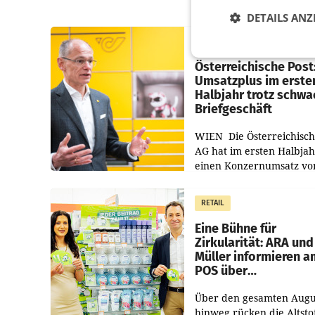
DETAILS ANZ
PRIMENEWS
Österreichische Post
Umsatzplus im erste
Halbjahr trotz schw
Briefgeschäft
WIEN Die Österreichisch
AG hat im ersten Halbja
einen Konzernumsatz vo
1.544,0 Mio. EUR
erwirtschaftet, was eine
RETAIL
von 3,8 Prozent gegenüb
dem Vergleichszeitraum
Eine Bühne für
Zirkularität: ARA und
Müller informieren a
POS über
Kreislauffähigkeit
Über den gesamten Augu
hinweg rücken die Altsto