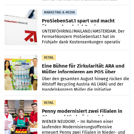
einem Plus von 3,8 Prozent gegenüber dem
Vergleichszeitraum
MARKETING & MEDIA
ProSiebenSat.1 spart und macht
überraschend viel Gewinn
UNTERFÖHRING/MAILAND/AMSTERDAM. Der
Fernsehkonzern ProSiebenSat.1 hat im
Frühjahr dank Kostensenkungen operativ
wieder Gewinn gemacht und die
Markterwartung deutlich übertroffen.
RETAIL
Eine Bühne für Zirkularität: ARA und
Müller informieren am POS über
Kreislauffähigkeit
Über den gesamten August hinweg rücken die
Altstoff Recycling Austria AG (ARA) und der
Handelskonzern Müller die Initiative
„Kreislauf-Helden“ in allen österreichischen
Müller-Filialen
RETAIL
Penny modernisiert zwei Filialen in
Ober- und Niederösterreich
WIENER NEUDORF. – Im Rahmen einer
laufenden Modernisierungsoffensive
erneuert Penny zwei Filialen in Nieder- und