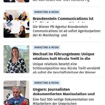
vorgeschlagenen Besetzungen für die
Direktionen abgestimmt werden.
MARKETING & MEDIA
Brandenstein Communications ist
künftig Partner von OtterlyAI
Die Wiener PR-Agentur Brandenstein
Communications ist ab sofort Agenturpartner
der KI-Monitoring- und
Optimierungsplattform OtterlyAI. Damit baut
die Agentur ihr Leistungsportfolio
MARKETING & MEDIA
Wechsel im Führungsteam: Unique
relations holt Nicola Treitl in die
Geschäftsleitung
Unique relations besetzt eine
Schlüsselposition neu: Nicola Treitl verstärkt
ab sofort die Geschäftsleitung der Wiener
PR-Agentur an der Seite von Josef Kalina und
Anna Kalina-Mahr.
MARKETING & MEDIA
Ungarn: Journalisten
dokumentierten Manipulation und
Zensur
Eine fast 500-seitige Dokumentation von
Mitarbeitern der Ungarischen