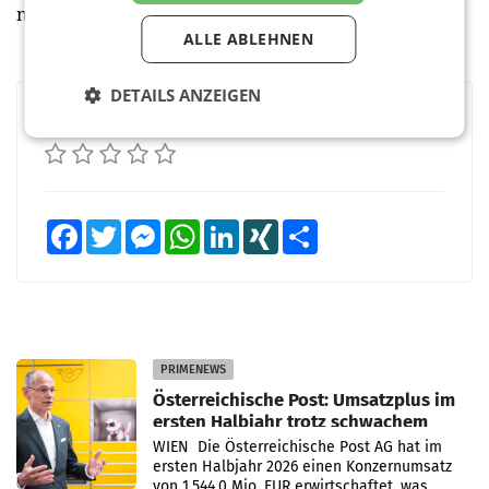
nachhaltigkeit@austria.info
.
ALLE ABLEHNEN
DETAILS ANZEIGEN
BEWERTEN SIE DIESEN ARTIKEL
Facebook
Twitter
Messenger
WhatsApp
LinkedIn
XING
Teilen
PRIMENEWS
Österreichische Post: Umsatzplus im
ersten Halbjahr trotz schwachem
Briefgeschäft
WIEN Die Österreichische Post AG hat im
ersten Halbjahr 2026 einen Konzernumsatz
von 1.544,0 Mio. EUR erwirtschaftet, was