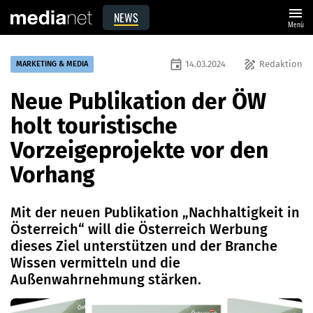
menu
NEWS
Menü
event
draw
14.03.2024
Redaktion
MARKETING & MEDIA
Neue Publikation der ÖW
holt touristische
Vorzeigeprojekte vor den
Vorhang
Mit der neuen Publikation „Nachhaltigkeit in
Österreich“ will die Österreich Werbung
dieses Ziel unterstützen und der Branche
Wissen vermitteln und die
Außenwahrnehmung stärken.