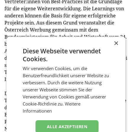
Vertreter:innen von Best-Practices ist die Grundlage
für die eigene Weiterentwicklung. Die Learnings von
anderen können die Basis für eigene erfolgreiche
Projekte sein. Aus diesem Grund veranstaltet die
Österreich Werbung gemeinsam mit dem
Bundesministerium für Arbeit und Wirtschaft vom 24.
×
bis 25. Juni 2024 den ersten Sustainable Tourism in
Diese Webseite verwendet
Austria Summit in Grafenegg. Im Fokus steht dabei
der Wissenstransfer im Nachhaltigkeitsbereich, wobei
Cookies.
sich der erste Tag um nationale Themen, der zweite
Wir verwenden Cookies, um die
Tag um internationale Aspekte drehen wird. Mehr
Benutzerfreundlichkeit unserer Website zu
Informationen finden Sie hier: www.stias.at
verbessern. Durch die weitere Nutzung
unserer Webseite stimmen Sie der
Die Publikation „Nachhaltigkeit in Österreich.
Verwendung von Cookies gemäß unserer
Touristische Vorzeigeprojekte“ steht über die Website
Cookie-Richtlinie zu.
Weitere
der ÖW kostenfrei zum Download zur Verfügung.
Informationen
Bestellungen von Printexemplaren sowie
Projektvorschläge für die geplante
ALLE AKZEPTIEREN
Nachfolgepublikation unter