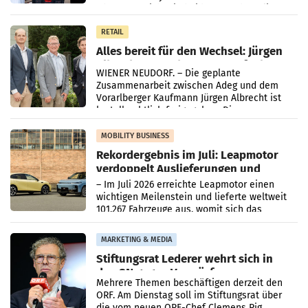
Oberösterreich. Die beiden Standorte liegen
in Haag sowie im rund
RETAIL
Alles bereit für den Wechsel: Jürgen
Albrecht setzt ab 1.1.2027 auf Adeg
WIENER NEUDORF. – Die geplante
Zusammenarbeit zwischen Adeg und dem
Vorarlberger Kaufmann Jürgen Albrecht ist
kartellrechtlich freigegeben: Die
Bundeswettbewerbsbehörde und der
Bundeskartellanwalt
MOBILITY BUSINESS
Rekordergebnis im Juli: Leapmotor
verdoppelt Auslieferungen und
überschreitet die 100.000er-Marke
– Im Juli 2026 erreichte Leapmotor einen
wichtigen Meilenstein und lieferte weltweit
101.267 Fahrzeuge aus, womit sich das
Ergebnis gegenüber Juli 2025 mehr als
verdoppelte (+102
MARKETING & MEDIA
Stiftungsrat Lederer wehrt sich in
den SN gegen Vorwürfe
Mehrere Themen beschäftigen derzeit den
ORF. Am Dienstag soll im Stiftungsrat über
die vom neuen ORF-Chef Clemens Pig