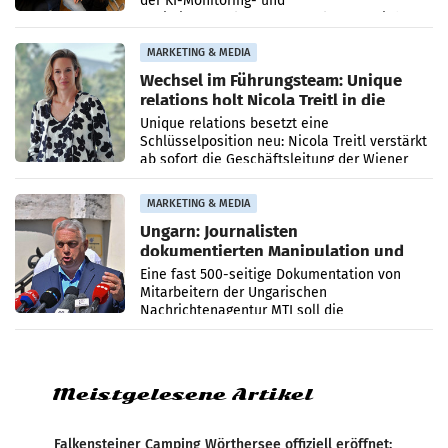
der KI-Monitoring- und
Optimierungsplattform OtterlyAI. Damit baut
die Agentur ihr Leistungsportfolio
MARKETING & MEDIA
Wechsel im Führungsteam: Unique
relations holt Nicola Treitl in die
Geschäftsleitung
Unique relations besetzt eine
Schlüsselposition neu: Nicola Treitl verstärkt
ab sofort die Geschäftsleitung der Wiener
PR-Agentur an der Seite von Josef Kalina und
Anna Kalina-Mahr.
MARKETING & MEDIA
Ungarn: Journalisten
dokumentierten Manipulation und
Zensur
Eine fast 500-seitige Dokumentation von
Mitarbeitern der Ungarischen
Nachrichtenagentur MTI soll die
systematische Nachrichten-Manipulation und
Zensur bei der Agentur während der Zeit
Meistgelesene Artikel
Falkensteiner Camping Wörthersee offiziell eröffnet: