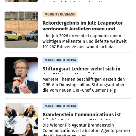
kartellrechtlich freigegeben: Die
Bundeswettbewerbsbehörde und der
Bundeskartellanwalt
MOBILITY BUSINESS
Rekordergebnis im Juli: Leapmotor
verdoppelt Auslieferungen und
überschreitet die 100.000er-Marke
– Im Juli 2026 erreichte Leapmotor einen
wichtigen Meilenstein und lieferte weltweit
101.267 Fahrzeuge aus, womit sich das
Ergebnis gegenüber Juli 2025 mehr als
verdoppelte (+102
MARKETING & MEDIA
Stiftungsrat Lederer wehrt sich in
den SN gegen Vorwürfe
Mehrere Themen beschäftigen derzeit den
ORF. Am Dienstag soll im Stiftungsrat über
die vom neuen ORF-Chef Clemens Pig
vorgeschlagenen Besetzungen für die
Direktionen abgestimmt werden.
MARKETING & MEDIA
Brandenstein Communications ist
künftig Partner von OtterlyAI
Die Wiener PR-Agentur Brandenstein
Communications ist ab sofort Agenturpartner