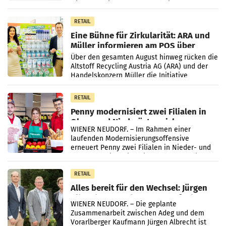
wieder Gewinn gemacht und die
Markterwartung deutlich übertroffen.
RETAIL
Eine Bühne für Zirkularität: ARA und
Müller informieren am POS über
Kreislauffähigkeit
Über den gesamten August hinweg rücken die
Altstoff Recycling Austria AG (ARA) und der
Handelskonzern Müller die Initiative
„Kreislauf-Helden“ in allen österreichischen
Müller-Filialen
RETAIL
Penny modernisiert zwei Filialen in
Ober- und Niederösterreich
WIENER NEUDORF. – Im Rahmen einer
laufenden Modernisierungsoffensive
erneuert Penny zwei Filialen in Nieder- und
Oberösterreich. Die beiden Standorte liegen
in Haag sowie im rund
RETAIL
Alles bereit für den Wechsel: Jürgen
Albrecht setzt ab 1.1.2027 auf Adeg
WIENER NEUDORF. – Die geplante
Zusammenarbeit zwischen Adeg und dem
Vorarlberger Kaufmann Jürgen Albrecht ist