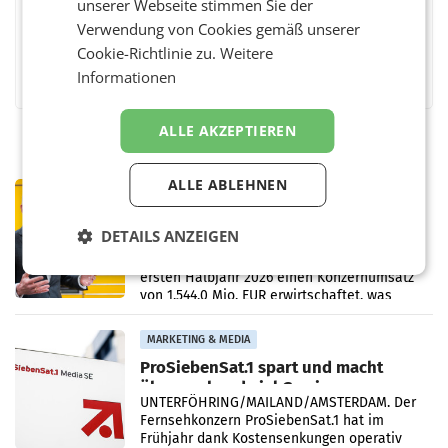
unserer Webseite stimmen Sie der
Verwendung von Cookies gemäß unserer
Cookie-Richtlinie zu.
Weitere
Facebook
Twitter
Messenger
WhatsApp
LinkedIn
XING
Teilen
Informationen
ALLE AKZEPTIEREN
ALLE ABLEHNEN
PRIMENEWS
Österreichische Post: Umsatzplus im
DETAILS ANZEIGEN
ersten Halbjahr trotz schwachem
Briefgeschäft
WIEN Die Österreichische Post AG hat im
ersten Halbjahr 2026 einen Konzernumsatz
von 1.544,0 Mio. EUR erwirtschaftet, was
einem Plus von 3,8 Prozent gegenüber dem
Vergleichszeitraum
MARKETING & MEDIA
ProSiebenSat.1 spart und macht
überraschend viel Gewinn
UNTERFÖHRING/MAILAND/AMSTERDAM. Der
Fernsehkonzern ProSiebenSat.1 hat im
Frühjahr dank Kostensenkungen operativ