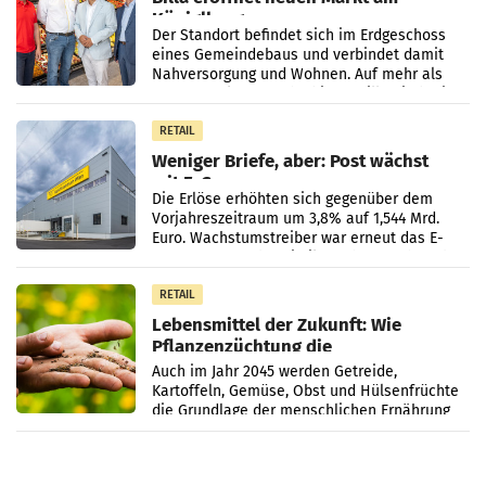
Küniglberg
Der Standort befindet sich im Erdgeschoss
eines Gemeindebaus und verbindet damit
Nahversorgung und Wohnen. Auf mehr als
330 m² Verkaufsfläche bietet Billa ein breites
Sortiment mit
RETAIL
Weniger Briefe, aber: Post wächst
mit E-Commerce
Die Erlöse erhöhten sich gegenüber dem
Vorjahreszeitraum um 3,8% auf 1,544 Mrd.
Euro. Wachstumstreiber war erneut das E-
Commerce- und Logistikgeschäft, während
der Strukturwandel
RETAIL
Lebensmittel der Zukunft: Wie
Pflanzenzüchtung die
Ernährungssicherheit sichert
Auch im Jahr 2045 werden Getreide,
Kartoffeln, Gemüse, Obst und Hülsenfrüchte
die Grundlage der menschlichen Ernährung
bilden. Allerdings verändern sich die
Eigenschaften der Pflanzen