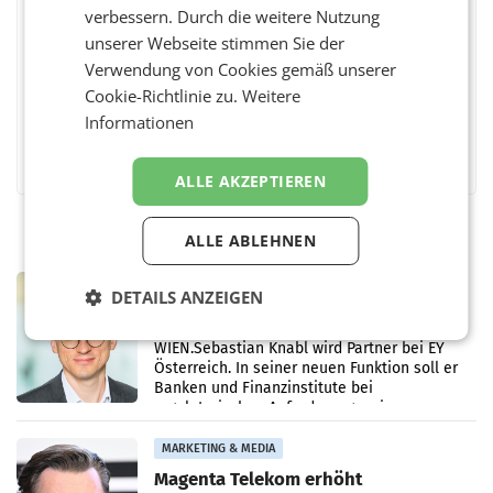
verbessern. Durch die weitere Nutzung
BEWERTEN SIE DIESEN ARTIKEL
unserer Webseite stimmen Sie der
Verwendung von Cookies gemäß unserer
Cookie-Richtlinie zu.
Weitere
Informationen
Facebook
Twitter
Messenger
WhatsApp
LinkedIn
XING
Teilen
ALLE AKZEPTIEREN
ALLE ABLEHNEN
MARKETING & MEDIA
DETAILS ANZEIGEN
Sebastian Knabl wird Partner bei EY
Österreich
WIEN.Sebastian Knabl wird Partner bei EY
Österreich. In seiner neuen Funktion soll er
Banken und Finanzinstitute bei
regulatorischen Anforderungen, im
Risikomanagement und bei
Transformationsprojekten
MARKETING & MEDIA
Magenta Telekom erhöht