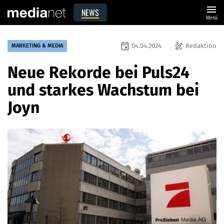
menu
NEWS
Menü
event
draw
04.04.2024
Redaktion
MARKETING & MEDIA
Neue Rekorde bei Puls24
und starkes Wachstum bei
Joyn