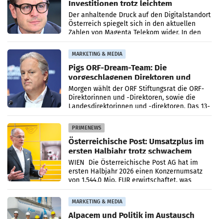
Investitionen trotz leichtem
Umsatzrückgang
Der anhaltende Druck auf den Digitalstandort
Österreich spiegelt sich in den aktuellen
Zahlen von Magenta Telekom wider. In den
ersten sechs Monaten des laufenden Jahres
verzeichnete
MARKETING & MEDIA
Pigs ORF-Dream-Team: Die
vorgeschlagenen Direktoren und
Direktorinnen
Morgen wählt der ORF Stiftungsrat die ORF-
Direktorinnen und -Direktoren, sowie die
Landesdirektorinnen und -direktoren. Das 13-
köpfige Wunschteam des ab 1. Jänner 2027
amtierenden
PRIMENEWS
Österreichische Post: Umsatzplus im
ersten Halbjahr trotz schwachem
Briefgeschäft
WIEN Die Österreichische Post AG hat im
ersten Halbjahr 2026 einen Konzernumsatz
von 1.544,0 Mio. EUR erwirtschaftet, was
einem Plus von 3,8 Prozent gegenüber dem
Vergleichszeitraum
MARKETING & MEDIA
Alpacem und Politik im Austausch