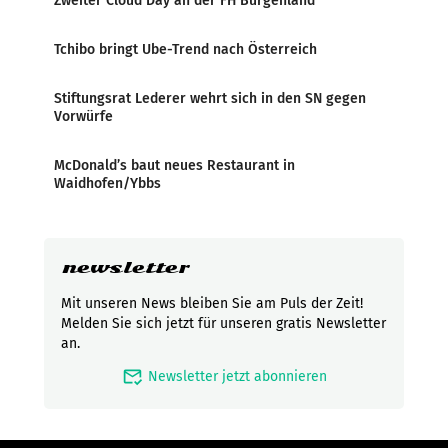
Zweiter Cloud Day an der FH Burgenland
Tchibo bringt Ube-Trend nach Österreich
Stiftungsrat Lederer wehrt sich in den SN gegen
Vorwürfe
McDonald’s baut neues Restaurant in
Waidhofen/Ybbs
newsletter
Mit unseren News bleiben Sie am Puls der Zeit!
Melden Sie sich jetzt für unseren gratis Newsletter
an.
mark_email_read
Newsletter jetzt abonnieren