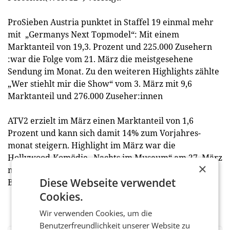
ProSieben Austria punktet in Staffel 19 einmal mehr
mit „Germanys Next Topmodel“: Mit einem
Marktanteil von 19,3. Prozent und 225.000 Zusehern
:war die Folge vom 21. März die meistgesehene
Sendung im Monat. Zu den weiteren Highlights zählte
„Wer stiehlt mir die Show“ vom 3. März mit 9,6
Marktanteil und 276.000 Zuseher:innen
ATV2 erzielt im März einen Marktanteil von 1,6
Prozent und kann sich damit 14% zum Vorjahres-
monat steigern. Highlight im März war die
Hollywood-Komödie „Nachts im Museum“ am 27. März
×
mit einem Marktanteil von 6,1 Prozent und der James
Diese Webseite verwendet
Bond-Film „Spectre“ mit 5,0%.
Cookies.
Wir verwenden Cookies, um die
Benutzerfreundlichkeit unserer Website zu