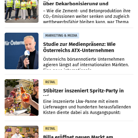
über Dekarbonisierung und
Energiepreise
– Wie die Zement- und Betonproduktion ihre
CO₂-Emissionen weiter senken und zugleich
wettbewerbsfähig bleiben kann, war Thema
eines Treffens zwischen Staatssekretärin
Elisabeth
MARKETING & MEDIA
Studie zur Medienpräsenz: Wie
Österreichs ATX-Unternehmen
international wahrgenommen
Österreichs börsennotierte Unternehmen
werden
agieren längst auf internationalen Märkten.
Eine neue internationale
Medienresonanzanalyse untersucht die
weltweite Berichterstattung über
RETAIL
Stibitzer inszeniert Spritz-Party in
Wien
Eine inszenierte Lkw-Panne mit einem
Lieferwagen und hunderten herausfallenden
Kisten diente dabei als Ausgangspunkt:
Passanten wurden gebeten, beim Aufräumen
zu helfen, und erhielten
RETAIL
Billa eröffnet neuen Markt am