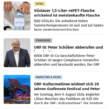
Gestaltungselemente
RETAIL
Vöslauer 1,5-Liter-rePET-Flasche
prickelnd ist meistgekaufte Flasche
Österreichs
BAD VÖSLAU. Die anhaltend hohen
Sommertemperaturen im Juni und Juli haben
beim niederösterreichischen
Getränkehersteller Vöslauer zu deutlichen
Absatzzuwächsen geführt. Während
PRIMENEWS
ORF III: Peter Schöber abberufen und
beurlaubt
WIEN ORF-III-Co-Geschäftsführer Peter
Schöber ist wegen Compliance-Vorwürfen
abberufen und beurlaubt worden. Der ORF
bestätigte gegenüber der APA entsprechende
Medienberichte.
MARKETING & MEDIA
ORF-Kulturmatinee widmet sich 20
Jahren Grafenegg Festival und Peter
Simonischek
Am Sonntag, dem 9. August 2026, begleitet
Lillian Moschen das Publikum ab 9.05 Uhr
durch die ORF-„Kulturmatinee“. Die Sendung
startet mit der Dokumentation „20 Jahre