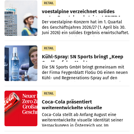
RETAIL
voestalpine verzeichnet solides
erstes Quartal und steigert EBITDA
Der voestalpine-Konzern hat im 1. Quartal
des Geschäftsjahres 2026/27 (1. April bis 30.
Juni 2026) ein solides Ergebnis erwirtschaftet.
Der Umsatz stieg im Vergleich zur
Vorjahresperiode
RETAIL
Kühl-Spray: SN Sports bringt „Keep
Cool“ auf den Markt
Die SN Sports GmbH bringt gemeinsam mit
der Firma Feygenblatt FloGu OG einen neuen
Kühl- und Regenerations-Spray auf den
Markt. Das Produkt namens „Keep Cool“ ist zu
100 Prozent
RETAIL
Coca-Cola präsentiert
weiterentwickelte visuelle
Markenidentität
Coca-Cola stellt ab Anfang August eine
weiterentwickelte visuelle Identität seiner
Verpackungen in Österreich vor. Im
Mittelpunkt des Redesigns stehen zentrale