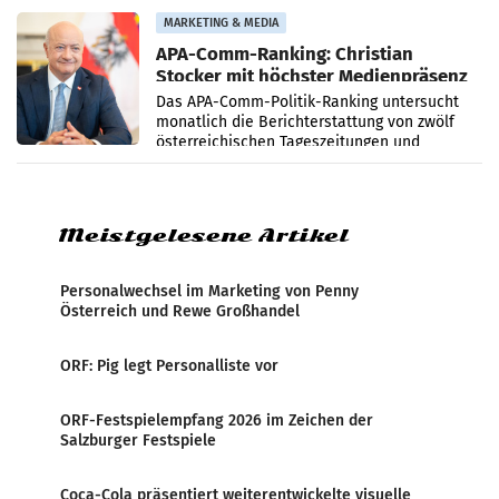
Grafenegg
MARKETING & MEDIA
APA-Comm-Ranking: Christian
Stocker mit höchster Medienpräsenz
im Juli
Das APA-Comm-Politik-Ranking untersucht
monatlich die Berichterstattung von zwölf
österreichischen Tageszeitungen und
analysiert, welche Politikerinnen und
Politiker Österreichs die
Meistgelesene Artikel
Personalwechsel im Marketing von Penny
Österreich und Rewe Großhandel
ORF: Pig legt Personalliste vor
ORF-Festspielempfang 2026 im Zeichen der
Salzburger Festspiele
Coca-Cola präsentiert weiterentwickelte visuelle