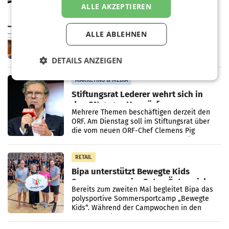
MARKETING & MEDIA
ALLE AKZEPTIEREN
Pilnacek-U-Ausschuss - Presserat
fordert sensible Berichterstattung
ALLE ABLEHNEN
WIEN Der Presserat fordert Medienvertreter
dazu auf, im U-Ausschuss zu den
Ermittlungen rund um das Ableben des Ex-
DETAILS ANZEIGEN
Sektionschefs im Justizministerium, Christian
Pilnacek, auf sensible
MARKETING & MEDIA
Stiftungsrat Lederer wehrt sich in
den SN gegen Vorwürfe
Mehrere Themen beschäftigen derzeit den
ORF. Am Dienstag soll im Stiftungsrat über
die vom neuen ORF-Chef Clemens Pig
vorgeschlagenen Besetzungen für die
Direktionen abgestimmt werden.
RETAIL
Bipa unterstützt Bewegte Kids
Sommercamps im Osten Österreichs
Bereits zum zweiten Mal begleitet Bipa das
polysportive Sommersportcamp „Bewegte
Kids“. Während der Campwochen in den
Monaten Juli und August versorgt das
Unternehmen Kinder sowie