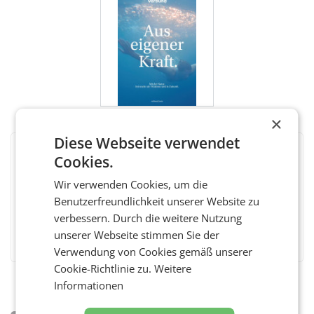
×
Diese Webseite verwendet
Cookies.
BEWERTEN SIE DIESEN ARTIKEL
Wir verwenden Cookies, um die
Benutzerfreundlichkeit unserer Website zu
verbessern. Durch die weitere Nutzung
Facebook
Twitter
Messenger
WhatsApp
LinkedIn
XING
Teilen
unserer Webseite stimmen Sie der
Verwendung von Cookies gemäß unserer
Cookie-Richtlinie zu.
Weitere
Informationen