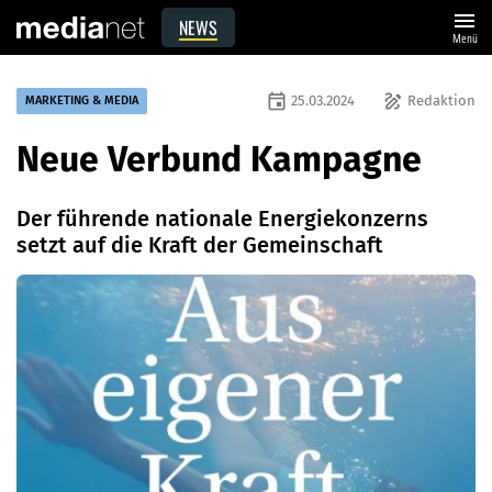
menu
NEWS
Menü
event
draw
25.03.2024
Redaktion
MARKETING & MEDIA
Neue Verbund Kampagne
Der führende nationale Energiekonzerns
setzt auf die Kraft der Gemeinschaft