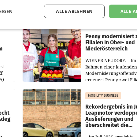
EIGEN
ALLE ABLEHNEN
ALLE A
RETAIL
Penny modernisiert 
Filialen in Ober- und
m
Niederösterreich
WIENER NEUDORF. – Im
st
Rahmen einer laufenden
ff
Modernisierungsoffensiv
A)
erneuert Penny zwei Fili
Nieder- und Oberösterre
slauf-
Die beiden Standorte lie
MOBILITY BUSINESS
Haag sowie im rund
ilialen
Rekordergebnis im Ju
echt
Leapmotor verdoppe
 Adeg
Auslieferungen und
überschreitet die
100.000er-Marke
– Im Juli 2026 erreichte