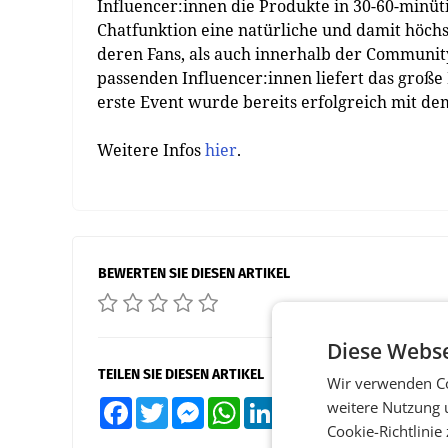
Influencer:innen die Produkte in 30-60-minü
Chatfunktion eine natürliche und damit höchs
deren Fans, als auch innerhalb der Communit
passenden Influencer:innen liefert das große
erste Event wurde bereits erfolgreich mit d
Weitere Infos
hier
.
BEWERTEN SIE DIESEN ARTIKEL
Diese Webse
TEILEN SIE DIESEN ARTIKEL
Wir verwenden Co
weitere Nutzung 
Facebook
Twitter
Messenger
WhatsApp
LinkedIn
XING
Teilen
Cookie-Richtlinie