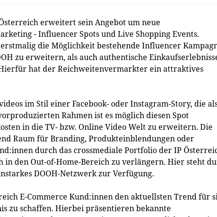
Österreich erweitert sein Angebot um neue
rketing - Influencer Spots und Live Shopping Events.
erstmalig die Möglichkeit bestehende Influencer Kampag
OH zu erweitern, als auch authentische Einkaufserlebniss
Hierfür hat der Reichweitenvermarkter ein attraktives
ideos im Stil einer Facebook- oder Instagram-Story, die al
orproduzierten Rahmen ist es möglich diesen Spot
sten in die TV- bzw. Online Video Welt zu erweitern. Die
end Raum für Branding, Produkteinblendungen oder
:innen durch das crossmediale Portfolio der IP Österrei
ch in den Out-of-Home-Bereich zu verlängern. Hier steht d
tenstarkes DOOH-Netzwerk zur Verfügung.
rreich E-Commerce Kund:innen den aktuellsten Trend für s
nis zu schaffen. Hierbei präsentieren bekannte