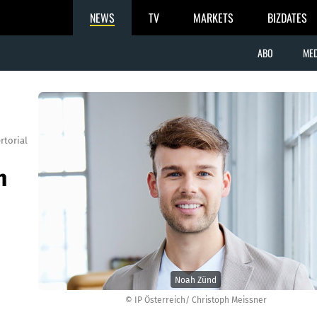
NEWS
TV
MARKETS
BIZDATES
ABO
MED
rtorial
n
Noah Zünd
© IP Österreich/ Christoph Meissner