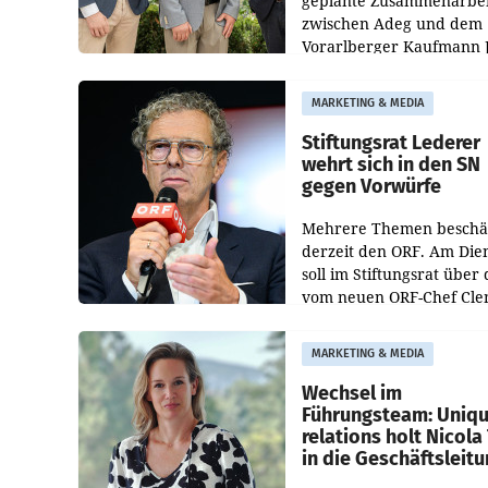
geplante Zusammenarbei
zwischen Adeg und dem
Vorarlberger Kaufmann 
Albrecht ist kartellrechtl
freigegeben: Die
MARKETING & MEDIA
Bundeswettbewerbsbeh
und der Bundeskartellan
Stiftungsrat Lederer
wehrt sich in den SN
gegen Vorwürfe
Mehrere Themen beschä
derzeit den ORF. Am Die
soll im Stiftungsrat über 
vom neuen ORF-Chef Cl
Pig vorgeschlagenen
Besetzungen für die
MARKETING & MEDIA
Direktionen abgestimmt
werden.
Wechsel im
Führungsteam: Uniq
relations holt Nicola 
in die Geschäftsleit