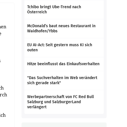
Tchibo bringt Ube-Trend nach
Österreich
nen
McDonald’s baut neues Restaurant in
Waidhofen/Ybbs
e
EU AI-Act: Seit gestern muss KI sich
outen
s
Hitze beeinflusst das Einkaufsverhalten
"Das Suchverhalten im Web verändert
sich gerade stark"
ch
urch
Werbepartnerschaft von FC Red Bull
Salzburg und SalzburgerLand
verlängert
ich