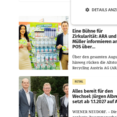
DETAILS ANZ
RETAIL
Eine Bühne für
Zirkularität: ARA und
Müller informieren a
POS über
Kreislauffähigkeit
Über den gesamten Augu
hinweg rücken die Altsto
Recycling Austria AG (AR
und der Handelskonzern
Müller die Initiative „Krei
RETAIL
Helden“ in allen
österreichischen Müller-F
Alles bereit für den
Wechsel: Jürgen Albr
setzt ab 1.1.2027 auf
WIENER NEUDORF. – Die