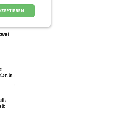
KZEPTIEREN
zwei
e
alen in
ich.
gen in
li:
lt