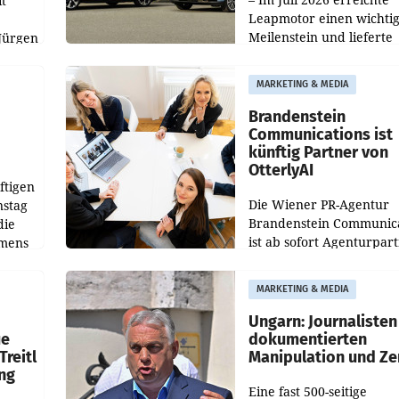
t
Leapmotor einen wichti
Meilenstein und lieferte
Jürgen
weltweit 101.267 Fahrze
ich
aus, womit sich das Erge
MARKETING & MEDIA
gegenüber Juli 2025 meh
örde
verdoppelte (+102
walt
Brandenstein
Communications ist
künftig Partner von
OtterlyAI
ftigen
Die Wiener PR-Agentur
nstag
Brandenstein Communica
die
ist ab sofort Agenturpar
emens
der KI-Monitoring- und
Optimierungsplattform
MARKETING & MEDIA
OtterlyAI. Damit baut di
Agentur ihr Leistungspor
Ungarn: Journalisten
ue
dokumentierten
Treitl
Manipulation und Ze
ung
Eine fast 500-seitige