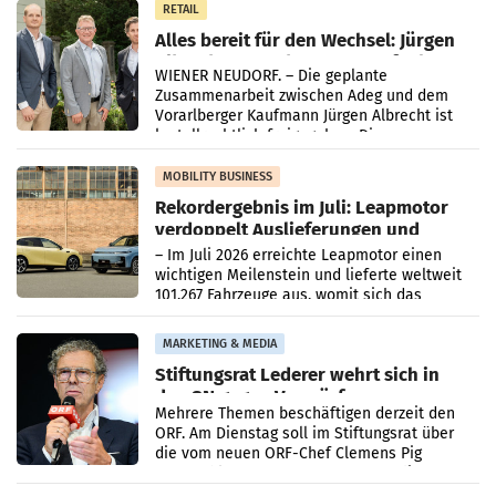
RETAIL
Alles bereit für den Wechsel: Jürgen
Albrecht setzt ab 1.1.2027 auf Adeg
WIENER NEUDORF. – Die geplante
Zusammenarbeit zwischen Adeg und dem
Vorarlberger Kaufmann Jürgen Albrecht ist
kartellrechtlich freigegeben: Die
Bundeswettbewerbsbehörde und der
Bundeskartellanwalt
MOBILITY BUSINESS
Rekordergebnis im Juli: Leapmotor
verdoppelt Auslieferungen und
überschreitet die 100.000er-Marke
– Im Juli 2026 erreichte Leapmotor einen
wichtigen Meilenstein und lieferte weltweit
101.267 Fahrzeuge aus, womit sich das
Ergebnis gegenüber Juli 2025 mehr als
verdoppelte (+102
MARKETING & MEDIA
Stiftungsrat Lederer wehrt sich in
den SN gegen Vorwürfe
Mehrere Themen beschäftigen derzeit den
ORF. Am Dienstag soll im Stiftungsrat über
die vom neuen ORF-Chef Clemens Pig
vorgeschlagenen Besetzungen für die
Direktionen abgestimmt werden.