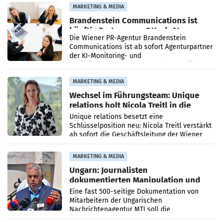
MARKETING & MEDIA
Brandenstein Communications ist
künftig Partner von OtterlyAI
Die Wiener PR-Agentur Brandenstein
Communications ist ab sofort Agenturpartner
der KI-Monitoring- und
Optimierungsplattform OtterlyAI. Damit baut
die Agentur ihr Leistungsportfolio
MARKETING & MEDIA
Wechsel im Führungsteam: Unique
relations holt Nicola Treitl in die
Geschäftsleitung
Unique relations besetzt eine
Schlüsselposition neu: Nicola Treitl verstärkt
ab sofort die Geschäftsleitung der Wiener
PR-Agentur an der Seite von Josef Kalina und
Anna Kalina-Mahr.
MARKETING & MEDIA
Ungarn: Journalisten
dokumentierten Manipulation und
Zensur
Eine fast 500-seitige Dokumentation von
Mitarbeitern der Ungarischen
Nachrichtenagentur MTI soll die
systematische Nachrichten-Manipulation und