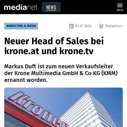
menu
NEWS
Menü
event
draw
01.07.2024
Redaktion
MARKETING & MEDIA
Neuer Head of Sales bei
krone.at und krone.tv
Markus Duft ist zum neuen Verkaufsleiter
der Krone Multimedia GmbH & Co KG (KMM)
ernannt worden.