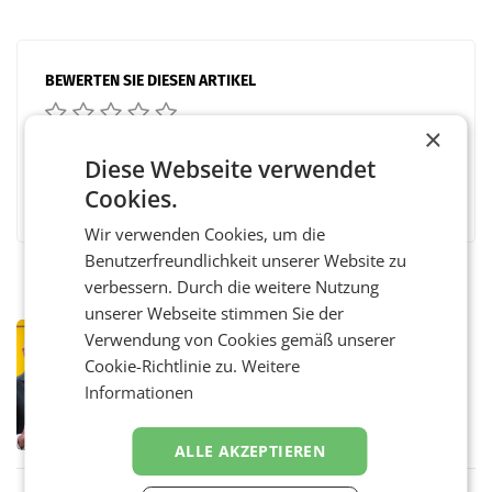
BEWERTEN SIE DIESEN ARTIKEL
×
Diese Webseite verwendet
Facebook
Twitter
Messenger
WhatsApp
LinkedIn
XING
Teilen
Cookies.
Wir verwenden Cookies, um die
Benutzerfreundlichkeit unserer Website zu
verbessern. Durch die weitere Nutzung
unserer Webseite stimmen Sie der
PRIMENEWS
Verwendung von Cookies gemäß unserer
Österreichische Post: Umsatzplus im
Cookie-Richtlinie zu.
Weitere
ersten Halbjahr trotz schwachem
Informationen
Briefgeschäft
WIEN Die Österreichische Post AG hat im
ersten Halbjahr 2026 einen Konzernumsatz
von 1.544,0 Mio. EUR erwirtschaftet, was
ALLE AKZEPTIEREN
einem Plus von 3,8 Prozent gegenüber dem
Vergleichszeitraum