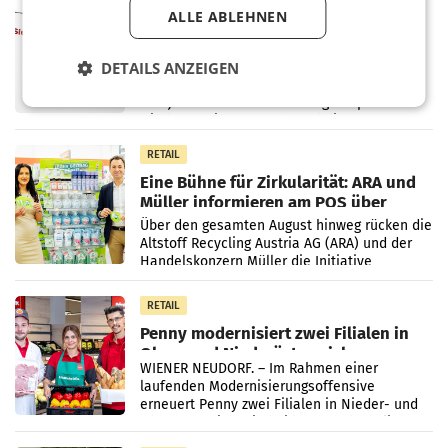
MARKETING & MEDIA
ALLE ABLEHNEN
ProSiebenSat.1 spart und macht
überraschend viel Gewinn
UNTERFÖHRING/MAILAND/AMSTERDAM. Der
DETAILS ANZEIGEN
Fernsehkonzern ProSiebenSat.1 hat im
Frühjahr dank Kostensenkungen operativ
wieder Gewinn gemacht und die
Markterwartung deutlich übertroffen.
RETAIL
Eine Bühne für Zirkularität: ARA und
Müller informieren am POS über
Kreislauffähigkeit
Über den gesamten August hinweg rücken die
Altstoff Recycling Austria AG (ARA) und der
Handelskonzern Müller die Initiative
„Kreislauf-Helden“ in allen österreichischen
Müller-Filialen
RETAIL
Penny modernisiert zwei Filialen in
Ober- und Niederösterreich
WIENER NEUDORF. – Im Rahmen einer
laufenden Modernisierungsoffensive
erneuert Penny zwei Filialen in Nieder- und
Oberösterreich. Die beiden Standorte liegen
in Haag sowie im rund