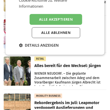
Cookie-Richtlinie zu.
Weitere
Kreislauffähigkeit
Über den gesamten August hinweg rücken die
Informationen
Altstoff Recycling Austria AG (ARA) und der
Handelskonzern Müller die Initiative
„Kreislauf-Helden“ in allen österreichischen
ALLE AKZEPTIEREN
Müller-Filialen
RETAIL
Penny modernisiert zwei Filialen in
ALLE ABLEHNEN
Ober- und Niederösterreich
WIENER NEUDORF. – Im Rahmen einer
laufenden Modernisierungsoffensive
DETAILS ANZEIGEN
erneuert Penny zwei Filialen in Nieder- und
Oberösterreich. Die beiden Standorte liegen
in Haag sowie im rund
RETAIL
Alles bereit für den Wechsel: Jürgen
Albrecht setzt ab 1.1.2027 auf Adeg
WIENER NEUDORF. – Die geplante
Zusammenarbeit zwischen Adeg und dem
Vorarlberger Kaufmann Jürgen Albrecht ist
kartellrechtlich freigegeben: Die
Bundeswettbewerbsbehörde und der
Bundeskartellanwalt
MOBILITY BUSINESS
Rekordergebnis im Juli: Leapmotor
verdoppelt Auslieferungen und