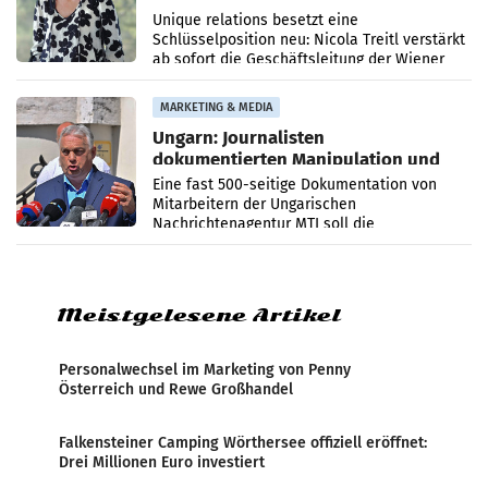
Geschäftsleitung
Unique relations besetzt eine
Schlüsselposition neu: Nicola Treitl verstärkt
ab sofort die Geschäftsleitung der Wiener
PR-Agentur an der Seite von Josef Kalina und
Anna Kalina-Mahr.
MARKETING & MEDIA
Ungarn: Journalisten
dokumentierten Manipulation und
Zensur
Eine fast 500-seitige Dokumentation von
Mitarbeitern der Ungarischen
Nachrichtenagentur MTI soll die
systematische Nachrichten-Manipulation und
Zensur bei der Agentur während der Zeit
Meistgelesene Artikel
Personalwechsel im Marketing von Penny
Österreich und Rewe Großhandel
Falkensteiner Camping Wörthersee offiziell eröffnet:
Drei Millionen Euro investiert