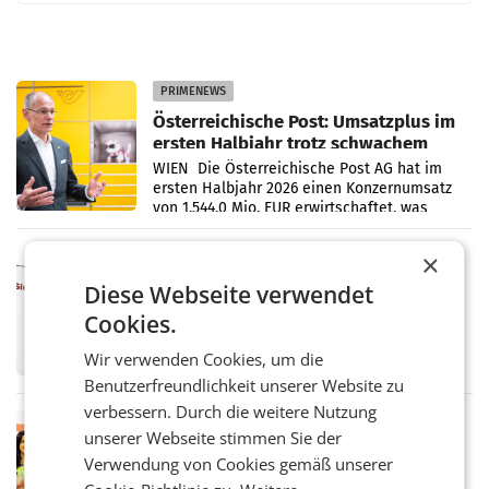
PRIMENEWS
Österreichische Post: Umsatzplus im
ersten Halbjahr trotz schwachem
Briefgeschäft
WIEN Die Österreichische Post AG hat im
ersten Halbjahr 2026 einen Konzernumsatz
von 1.544,0 Mio. EUR erwirtschaftet, was
einem Plus von 3,8 Prozent gegenüber dem
Vergleichszeitraum
×
MARKETING & MEDIA
ProSiebenSat.1 spart und macht
Diese Webseite verwendet
überraschend viel Gewinn
Cookies.
UNTERFÖHRING/MAILAND/AMSTERDAM. Der
Fernsehkonzern ProSiebenSat.1 hat im
Wir verwenden Cookies, um die
Frühjahr dank Kostensenkungen operativ
Benutzerfreundlichkeit unserer Website zu
wieder Gewinn gemacht und die
Markterwartung deutlich übertroffen.
verbessern. Durch die weitere Nutzung
RETAIL
unserer Webseite stimmen Sie der
Eine Bühne für Zirkularität: ARA und
Verwendung von Cookies gemäß unserer
Müller informieren am POS über