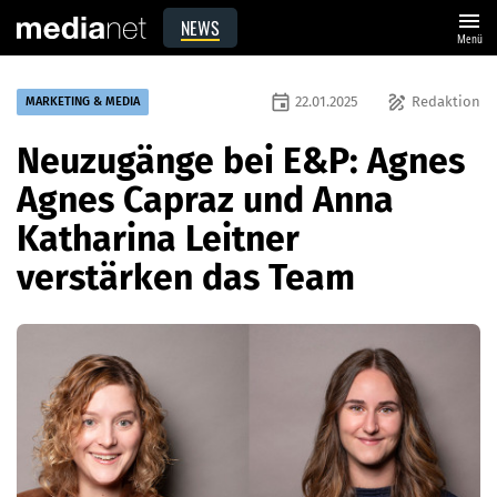
menu
NEWS
Menü
event
draw
22.01.2025
Redaktion
MARKETING & MEDIA
Neuzugänge bei E&P: Agnes
Agnes Capraz und Anna
Katharina Leitner
verstärken das Team