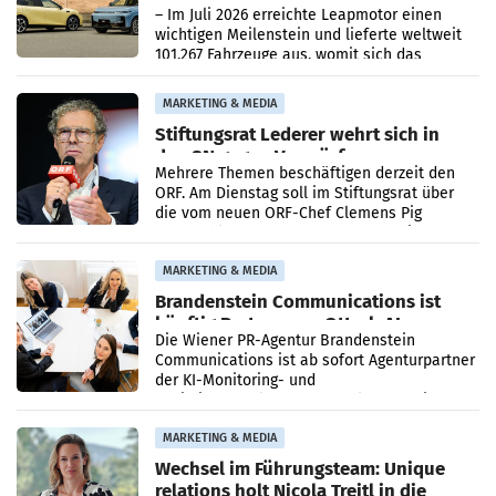
überschreitet die 100.000er-Marke
– Im Juli 2026 erreichte Leapmotor einen
wichtigen Meilenstein und lieferte weltweit
101.267 Fahrzeuge aus, womit sich das
Ergebnis gegenüber Juli 2025 mehr als
verdoppelte (+102
MARKETING & MEDIA
Stiftungsrat Lederer wehrt sich in
den SN gegen Vorwürfe
Mehrere Themen beschäftigen derzeit den
ORF. Am Dienstag soll im Stiftungsrat über
die vom neuen ORF-Chef Clemens Pig
vorgeschlagenen Besetzungen für die
Direktionen abgestimmt werden.
MARKETING & MEDIA
Brandenstein Communications ist
künftig Partner von OtterlyAI
Die Wiener PR-Agentur Brandenstein
Communications ist ab sofort Agenturpartner
der KI-Monitoring- und
Optimierungsplattform OtterlyAI. Damit baut
die Agentur ihr Leistungsportfolio
MARKETING & MEDIA
Wechsel im Führungsteam: Unique
relations holt Nicola Treitl in die