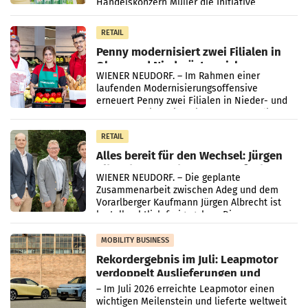
Handelskonzern Müller die Initiative
„Kreislauf-Helden“ in allen österreichischen
Müller-Filialen
RETAIL
Penny modernisiert zwei Filialen in
Ober- und Niederösterreich
WIENER NEUDORF. – Im Rahmen einer
laufenden Modernisierungsoffensive
erneuert Penny zwei Filialen in Nieder- und
Oberösterreich. Die beiden Standorte liegen
in Haag sowie im rund
RETAIL
Alles bereit für den Wechsel: Jürgen
Albrecht setzt ab 1.1.2027 auf Adeg
WIENER NEUDORF. – Die geplante
Zusammenarbeit zwischen Adeg und dem
Vorarlberger Kaufmann Jürgen Albrecht ist
kartellrechtlich freigegeben: Die
Bundeswettbewerbsbehörde und der
Bundeskartellanwalt
MOBILITY BUSINESS
Rekordergebnis im Juli: Leapmotor
verdoppelt Auslieferungen und
überschreitet die 100.000er-Marke
– Im Juli 2026 erreichte Leapmotor einen
wichtigen Meilenstein und lieferte weltweit