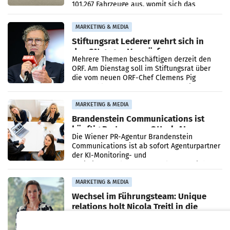
101.267 Fahrzeuge aus, womit sich das
Ergebnis gegenüber Juli 2025 mehr als
verdoppelte (+102
MARKETING & MEDIA
Stiftungsrat Lederer wehrt sich in
den SN gegen Vorwürfe
Mehrere Themen beschäftigen derzeit den
ORF. Am Dienstag soll im Stiftungsrat über
die vom neuen ORF-Chef Clemens Pig
vorgeschlagenen Besetzungen für die
Direktionen abgestimmt werden.
MARKETING & MEDIA
Brandenstein Communications ist
künftig Partner von OtterlyAI
Die Wiener PR-Agentur Brandenstein
Communications ist ab sofort Agenturpartner
der KI-Monitoring- und
Optimierungsplattform OtterlyAI. Damit baut
die Agentur ihr Leistungsportfolio
MARKETING & MEDIA
Wechsel im Führungsteam: Unique
relations holt Nicola Treitl in die
Geschäftsleitung
Unique relations besetzt eine
Schlüsselposition neu: Nicola Treitl verstärkt