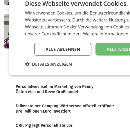
Diese Webseite verwendet Cookies.
ab sofort die Geschäftsleitung der Wiener
PR-Agentur an der Seite von Josef Kalina und
Wir verwenden Cookies, um die Benutzerfreundlichk
Anna Kalina-Mahr.
MARKETING & MEDIA
Website zu verbessern. Durch die weitere Nutzung u
Ungarn: Journalisten
Webseite stimmen Sie der Verwendung von Cookie
dokumentierten Manipulation und
unserer Cookie-Richtlinie zu.
Weitere Informationen
Zensur
Eine fast 500-seitige Dokumentation von
Mitarbeitern der Ungarischen
Nachrichtenagentur MTI soll die
ALLE ABLEHNEN
ALLE AKZE
systematische Nachrichten-Manipulation und
Zensur bei der Agentur während der Zeit
DETAILS ANZEIGEN
Meistgelesene Artikel
Personalwechsel im Marketing von Penny
Österreich und Rewe Großhandel
Falkensteiner Camping Wörthersee offiziell eröffnet:
Drei Millionen Euro investiert
ORF: Pig legt Personalliste vor