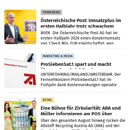
PRIMENEWS
Österreichische Post: Umsatzplus im
ersten Halbjahr trotz schwachem
Briefgeschäft
WIEN Die Österreichische Post AG hat im
ersten Halbjahr 2026 einen Konzernumsatz
von 1.544,0 Mio. EUR erwirtschaftet, was
einem Plus von 3,8 Prozent gegenüber dem
Vergleichszeitraum
MARKETING & MEDIA
ProSiebenSat.1 spart und macht
überraschend viel Gewinn
UNTERFÖHRING/MAILAND/AMSTERDAM. Der
Fernsehkonzern ProSiebenSat.1 hat im
Frühjahr dank Kostensenkungen operativ
wieder Gewinn gemacht und die
Markterwartung deutlich übertroffen.
RETAIL
Eine Bühne für Zirkularität: ARA und
Müller informieren am POS über
Kreislauffähigkeit
Über den gesamten August hinweg rücken die
Altstoff Recycling Austria AG (ARA) und der