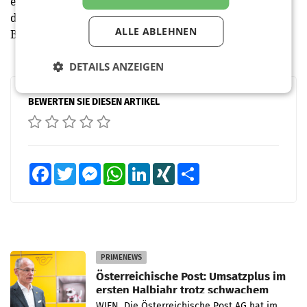
entsteht. Die Gemeinde-Webseiten und Apps werden
dadurch zu einem zentralen Knotenpunkt für die
ALLE ABLEHNEN
Bevölkerung.
DETAILS ANZEIGEN
BEWERTEN SIE DIESEN ARTIKEL
Facebook
Twitter
Messenger
WhatsApp
LinkedIn
XING
Teilen
PRIMENEWS
Österreichische Post: Umsatzplus im
ersten Halbjahr trotz schwachem
Briefgeschäft
WIEN Die Österreichische Post AG hat im