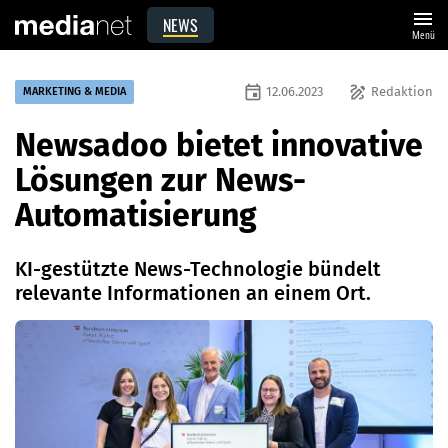
menu
NEWS
Menü
event
draw
12.06.2023
Redaktion
MARKETING & MEDIA
Newsadoo bietet innovative
Lösungen zur News-
Automatisierung
KI-gestützte News-Technologie bündelt
relevante Informationen an einem Ort.