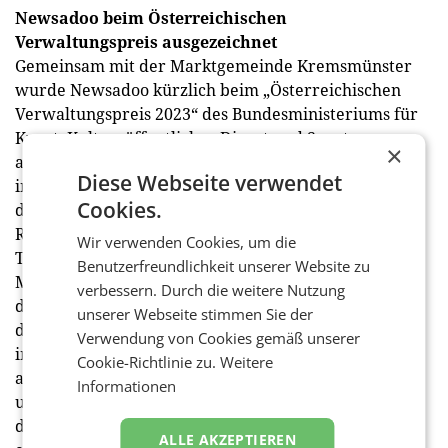
Newsadoo beim Österreichischen
Verwaltungspreis ausgezeichnet
Gemeinsam mit der Marktgemeinde Kremsmünster
wurde Newsadoo kürzlich beim „Österreichischen
Verwaltungspreis 2023“ des Bundesministeriums für
Kunst, Kultur, öffentlicher Dienst und Sport
×
ausgezeichnet. Kremsmünster war die Erste von
Diese Webseite verwendet
insgesamt zwanzig oberösterreichischen Gemeinden,
Cookies.
die vollautomatische News-Plattformen für ihre
Regionen nutzen. Alle relevanten News-Beiträge aus
Wir verwenden Cookies, um die
Tageszeitungen, Regionalmedien, Blogs und Social
Benutzerfreundlichkeit unserer Website zu
Media werden automatisch zusammengeführt und in
verbessern. Durch die weitere Nutzung
die digitalen Kanäle der Gemeinden integriert. Ziel
unserer Webseite stimmen Sie der
des Projektes war es, den Informationsaustausch
Verwendung von Cookies gemäß unserer
innerhalb von Gemeinden tagesaktuell zu
Cookie-Richtlinie zu.
Weitere
automatisieren und dabei alle Vereine, Unternehmen
Informationen
und Organisationen im Ort einzubinden, ohne dass
dafür ein zusätzlicher Aufwand in der Verwaltung
ALLE AKZEPTIEREN