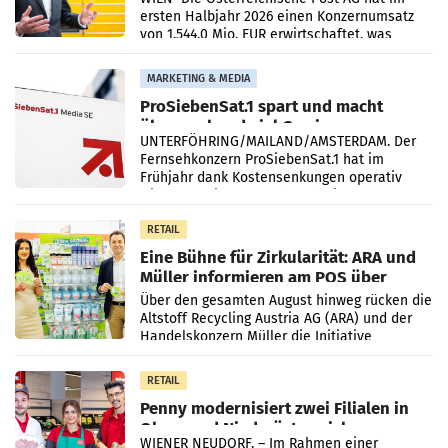
ersten Halbjahr 2026 einen Konzernumsatz
von 1.544,0 Mio. EUR erwirtschaftet, was
einem Plus von 3,8 Prozent gegenüber dem
Vergleichszeitraum
MARKETING & MEDIA
ProSiebenSat.1 spart und macht
überraschend viel Gewinn
UNTERFÖHRING/MAILAND/AMSTERDAM. Der
Fernsehkonzern ProSiebenSat.1 hat im
Frühjahr dank Kostensenkungen operativ
wieder Gewinn gemacht und die
Markterwartung deutlich übertroffen.
RETAIL
Eine Bühne für Zirkularität: ARA und
Müller informieren am POS über
Kreislauffähigkeit
Über den gesamten August hinweg rücken die
Altstoff Recycling Austria AG (ARA) und der
Handelskonzern Müller die Initiative
„Kreislauf-Helden“ in allen österreichischen
Müller-Filialen
RETAIL
Penny modernisiert zwei Filialen in
Ober- und Niederösterreich
WIENER NEUDORF. – Im Rahmen einer