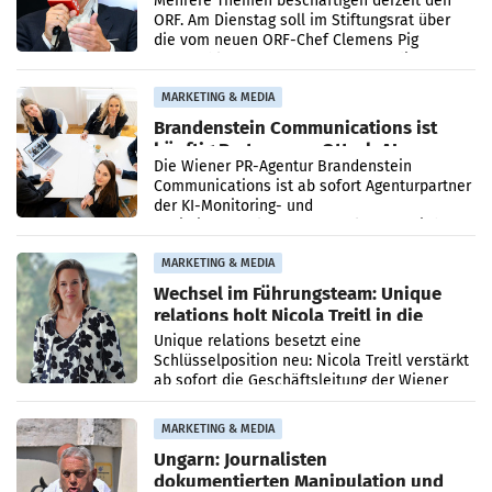
Mehrere Themen beschäftigen derzeit den
ORF. Am Dienstag soll im Stiftungsrat über
die vom neuen ORF-Chef Clemens Pig
vorgeschlagenen Besetzungen für die
Direktionen abgestimmt werden.
MARKETING & MEDIA
Brandenstein Communications ist
künftig Partner von OtterlyAI
Die Wiener PR-Agentur Brandenstein
Communications ist ab sofort Agenturpartner
der KI-Monitoring- und
Optimierungsplattform OtterlyAI. Damit baut
die Agentur ihr Leistungsportfolio
MARKETING & MEDIA
Wechsel im Führungsteam: Unique
relations holt Nicola Treitl in die
Geschäftsleitung
Unique relations besetzt eine
Schlüsselposition neu: Nicola Treitl verstärkt
ab sofort die Geschäftsleitung der Wiener
PR-Agentur an der Seite von Josef Kalina und
Anna Kalina-Mahr.
MARKETING & MEDIA
Ungarn: Journalisten
dokumentierten Manipulation und