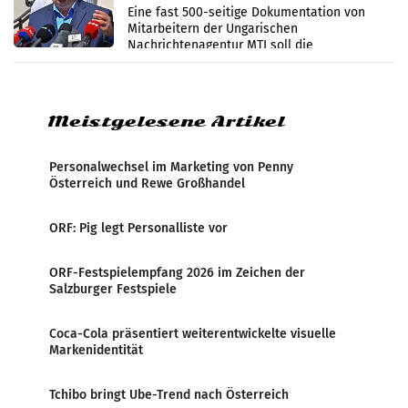
Zensur
Eine fast 500-seitige Dokumentation von
Mitarbeitern der Ungarischen
Nachrichtenagentur MTI soll die
systematische Nachrichten-Manipulation und
Zensur bei der Agentur während der Zeit
Meistgelesene Artikel
Personalwechsel im Marketing von Penny
Österreich und Rewe Großhandel
ORF: Pig legt Personalliste vor
ORF-Festspielempfang 2026 im Zeichen der
Salzburger Festspiele
Coca-Cola präsentiert weiterentwickelte visuelle
Markenidentität
Tchibo bringt Ube-Trend nach Österreich