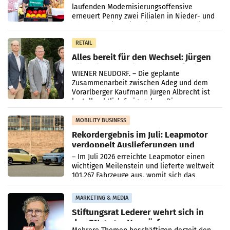
laufenden Modernisierungsoffensive
erneuert Penny zwei Filialen in Nieder- und
Oberösterreich. Die beiden Standorte liegen
in Haag sowie im rund
RETAIL
Alles bereit für den Wechsel: Jürgen
Albrecht setzt ab 1.1.2027 auf Adeg
WIENER NEUDORF. – Die geplante
Zusammenarbeit zwischen Adeg und dem
Vorarlberger Kaufmann Jürgen Albrecht ist
kartellrechtlich freigegeben: Die
Bundeswettbewerbsbehörde und der
Bundeskartellanwalt
MOBILITY BUSINESS
Rekordergebnis im Juli: Leapmotor
verdoppelt Auslieferungen und
überschreitet die 100.000er-Marke
– Im Juli 2026 erreichte Leapmotor einen
wichtigen Meilenstein und lieferte weltweit
101.267 Fahrzeuge aus, womit sich das
Ergebnis gegenüber Juli 2025 mehr als
verdoppelte (+102
MARKETING & MEDIA
Stiftungsrat Lederer wehrt sich in
den SN gegen Vorwürfe