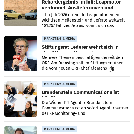
Rekordergebnis im Juli: Leapmotor
verdoppelt Auslieferungen und
überschreitet die 100.000er-Marke
– Im Juli 2026 erreichte Leapmotor einen
wichtigen Meilenstein und lieferte weltweit
101.267 Fahrzeuge aus, womit sich das
Ergebnis gegenüber Juli 2025 mehr als
verdoppelte (+102
MARKETING & MEDIA
Stiftungsrat Lederer wehrt sich in
den SN gegen Vorwürfe
Mehrere Themen beschäftigen derzeit den
ORF. Am Dienstag soll im Stiftungsrat über
die vom neuen ORF-Chef Clemens Pig
vorgeschlagenen Besetzungen für die
Direktionen abgestimmt werden.
MARKETING & MEDIA
Brandenstein Communications ist
künftig Partner von OtterlyAI
Die Wiener PR-Agentur Brandenstein
Communications ist ab sofort Agenturpartner
der KI-Monitoring- und
Optimierungsplattform OtterlyAI. Damit baut
die Agentur ihr Leistungsportfolio
MARKETING & MEDIA