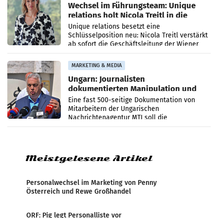
Wechsel im Führungsteam: Unique
relations holt Nicola Treitl in die
Geschäftsleitung
Unique relations besetzt eine
Schlüsselposition neu: Nicola Treitl verstärkt
ab sofort die Geschäftsleitung der Wiener
PR-Agentur an der Seite von Josef Kalina und
Anna Kalina-Mahr.
MARKETING & MEDIA
Ungarn: Journalisten
dokumentierten Manipulation und
Zensur
Eine fast 500-seitige Dokumentation von
Mitarbeitern der Ungarischen
Nachrichtenagentur MTI soll die
systematische Nachrichten-Manipulation und
Zensur bei der Agentur während der Zeit
Meistgelesene Artikel
Personalwechsel im Marketing von Penny
Österreich und Rewe Großhandel
ORF: Pig legt Personalliste vor