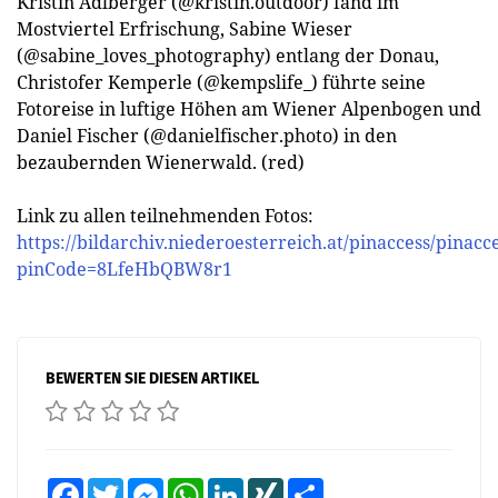
Kristin Adlberger (@kristin.outdoor) fand im
Mostviertel Erfrischung, Sabine Wieser
(@sabine_loves_photography) entlang der Donau,
Christofer Kemperle (@kempslife_) führte seine
Fotoreise in luftige Höhen am Wiener Alpenbogen und
Daniel Fischer (@danielfischer.photo) in den
bezaubernden Wienerwald. (red)
Link zu allen teilnehmenden Fotos:
https://bildarchiv.niederoesterreich.at/pinaccess/pinacc
pinCode=8LfeHbQBW8r1
BEWERTEN SIE DIESEN ARTIKEL
Facebook
Twitter
Messenger
WhatsApp
LinkedIn
XING
Teilen