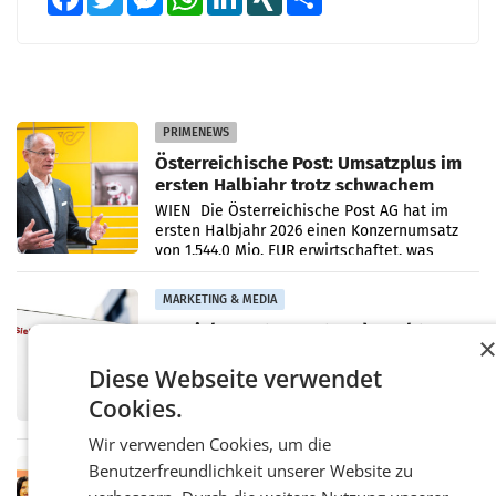
PRIMENEWS
Österreichische Post: Umsatzplus im
ersten Halbjahr trotz schwachem
Briefgeschäft
WIEN Die Österreichische Post AG hat im
ersten Halbjahr 2026 einen Konzernumsatz
von 1.544,0 Mio. EUR erwirtschaftet, was
einem Plus von 3,8 Prozent gegenüber dem
Vergleichszeitraum
MARKETING & MEDIA
ProSiebenSat.1 spart und macht
überraschend viel Gewinn
UNTERFÖHRING/MAILAND/AMSTERDAM. Der
Diese Webseite verwendet
Fernsehkonzern ProSiebenSat.1 hat im
Cookies.
Frühjahr dank Kostensenkungen operativ
wieder Gewinn gemacht und die
Wir verwenden Cookies, um die
Markterwartung deutlich übertroffen.
Benutzerfreundlichkeit unserer Website zu
RETAIL