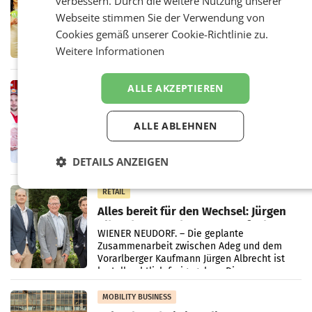
verbessern. Durch die weitere Nutzung unserer
Eine Bühne für Zirkularität: ARA und
Müller informieren am POS über
Webseite stimmen Sie der Verwendung von
Kreislauffähigkeit
Über den gesamten August hinweg rücken die
Cookies gemäß unserer Cookie-Richtlinie zu.
Altstoff Recycling Austria AG (ARA) und der
Weitere Informationen
Handelskonzern Müller die Initiative
„Kreislauf-Helden“ in allen österreichischen
Müller-Filialen
ALLE AKZEPTIEREN
RETAIL
Penny modernisiert zwei Filialen in
Ober- und Niederösterreich
ALLE ABLEHNEN
WIENER NEUDORF. – Im Rahmen einer
laufenden Modernisierungsoffensive
erneuert Penny zwei Filialen in Nieder- und
DETAILS ANZEIGEN
Oberösterreich. Die beiden Standorte liegen
in Haag sowie im rund
RETAIL
Alles bereit für den Wechsel: Jürgen
Albrecht setzt ab 1.1.2027 auf Adeg
WIENER NEUDORF. – Die geplante
Zusammenarbeit zwischen Adeg und dem
Vorarlberger Kaufmann Jürgen Albrecht ist
kartellrechtlich freigegeben: Die
Bundeswettbewerbsbehörde und der
Bundeskartellanwalt
MOBILITY BUSINESS