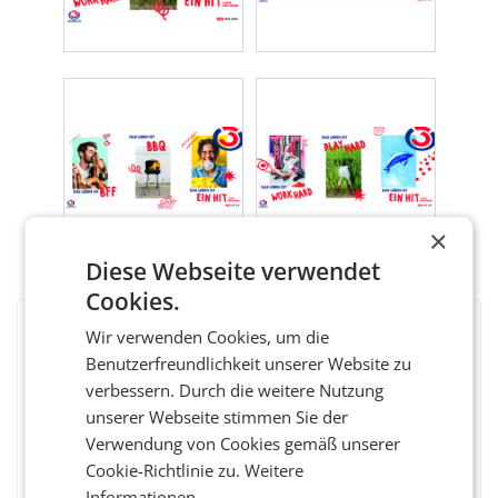
×
Diese Webseite verwendet
Cookies.
Wir verwenden Cookies, um die
BEWERTEN SIE DIESEN ARTIKEL
Benutzerfreundlichkeit unserer Website zu
verbessern. Durch die weitere Nutzung
unserer Webseite stimmen Sie der
Verwendung von Cookies gemäß unserer
Facebook
Twitter
Messenger
WhatsApp
LinkedIn
XING
Teilen
Cookie-Richtlinie zu.
Weitere
Informationen