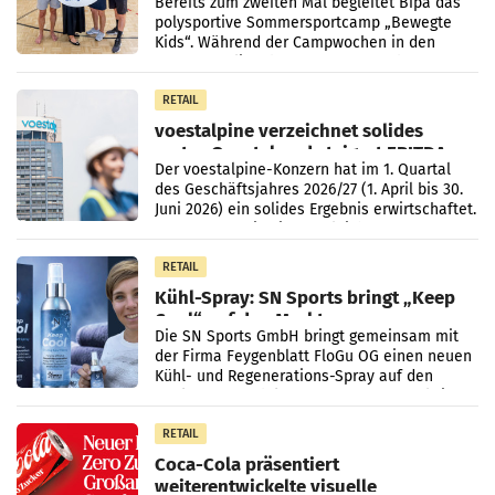
Bereits zum zweiten Mal begleitet Bipa das
polysportive Sommersportcamp „Bewegte
Kids“. Während der Campwochen in den
Monaten Juli und August versorgt das
Unternehmen Kinder sowie
RETAIL
voestalpine verzeichnet solides
erstes Quartal und steigert EBITDA
Der voestalpine-Konzern hat im 1. Quartal
des Geschäftsjahres 2026/27 (1. April bis 30.
Juni 2026) ein solides Ergebnis erwirtschaftet.
Der Umsatz stieg im Vergleich zur
Vorjahresperiode
RETAIL
Kühl-Spray: SN Sports bringt „Keep
Cool“ auf den Markt
Die SN Sports GmbH bringt gemeinsam mit
der Firma Feygenblatt FloGu OG einen neuen
Kühl- und Regenerations-Spray auf den
Markt. Das Produkt namens „Keep Cool“ ist zu
100 Prozent
RETAIL
Coca-Cola präsentiert
weiterentwickelte visuelle