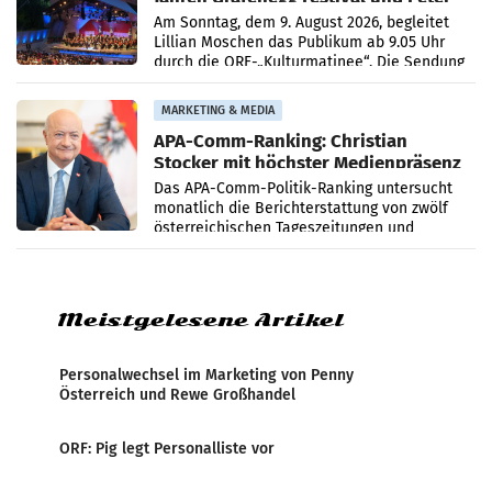
Simonischek
Am Sonntag, dem 9. August 2026, begleitet
Lillian Moschen das Publikum ab 9.05 Uhr
durch die ORF-„Kulturmatinee“. Die Sendung
startet mit der Dokumentation „20 Jahre
Grafenegg
MARKETING & MEDIA
APA-Comm-Ranking: Christian
Stocker mit höchster Medienpräsenz
im Juli
Das APA-Comm-Politik-Ranking untersucht
monatlich die Berichterstattung von zwölf
österreichischen Tageszeitungen und
analysiert, welche Politikerinnen und
Politiker Österreichs die
Meistgelesene Artikel
Personalwechsel im Marketing von Penny
Österreich und Rewe Großhandel
ORF: Pig legt Personalliste vor