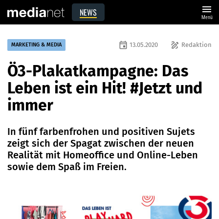
menu
NEWS
Menü
event
draw
13.05.2020
Redaktion
MARKETING & MEDIA
Ö3-Plakatkampagne: Das
Leben ist ein Hit! #Jetzt und
immer
In fünf farbenfrohen und positiven Sujets
zeigt sich der Spagat zwischen der neuen
Realität mit Homeoffice und Online-Leben
sowie dem Spaß im Freien.