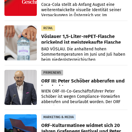
Markenidentität
Coca-Cola stellt ab Anfang August eine
weiterentwickelte visuelle Identität seiner
Verpackungen in Österreich vor. Im
Mittelpunkt des Redesigns stehen zentrale
Gestaltungselemente
RETAIL
Vöslauer 1,5-Liter-rePET-Flasche
prickelnd ist meistgekaufte Flasche
Österreichs
BAD VÖSLAU. Die anhaltend hohen
Sommertemperaturen im Juni und Juli haben
beim niederösterreichischen
Getränkehersteller Vöslauer zu deutlichen
Absatzzuwächsen geführt. Während
PRIMENEWS
ORF III: Peter Schöber abberufen und
beurlaubt
WIEN ORF-III-Co-Geschäftsführer Peter
Schöber ist wegen Compliance-Vorwürfen
abberufen und beurlaubt worden. Der ORF
bestätigte gegenüber der APA entsprechende
Medienberichte.
MARKETING & MEDIA
ORF-Kulturmatinee widmet sich 20
Jahren Grafenegg Festival und Peter