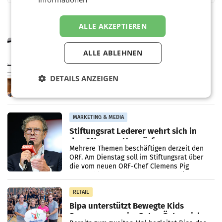
ALLE AKZEPTIEREN
MARKETING & MEDIA
ALLE ABLEHNEN
Pilnacek-U-Ausschuss - Presserat
fordert sensible Berichterstattung
WIEN Der Presserat fordert Medienvertreter
DETAILS ANZEIGEN
dazu auf, im U-Ausschuss zu den
Ermittlungen rund um das Ableben des Ex-
Sektionschefs im Justizministerium, Christian
Pilnacek, auf sensible
MARKETING & MEDIA
Stiftungsrat Lederer wehrt sich in
den SN gegen Vorwürfe
Mehrere Themen beschäftigen derzeit den
ORF. Am Dienstag soll im Stiftungsrat über
die vom neuen ORF-Chef Clemens Pig
vorgeschlagenen Besetzungen für die
Direktionen abgestimmt werden.
RETAIL
Bipa unterstützt Bewegte Kids
Sommercamps im Osten Österreichs