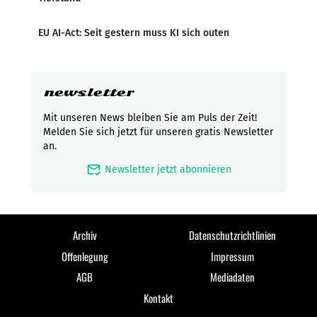
EU AI-Act: Seit gestern muss KI sich outen
newsletter
Mit unseren News bleiben Sie am Puls der Zeit!
Melden Sie sich jetzt für unseren gratis Newsletter
an.
mark_email_read
Newsletter jetzt abonnieren
Archiv
Datenschutzrichtlinien
Offenlegung
Impressum
AGB
Mediadaten
Kontakt