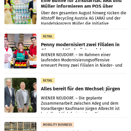
Eine Bühne für Zirkularität: ARA und
Müller informieren am POS über
Kreislauffähigkeit
Über den gesamten August hinweg rücken die
Altstoff Recycling Austria AG (ARA) und der
Handelskonzern Müller die Initiative
„Kreislauf-Helden“ in allen österreichischen
Müller-Filialen
RETAIL
Penny modernisiert zwei Filialen in
Ober- und Niederösterreich
WIENER NEUDORF. – Im Rahmen einer
laufenden Modernisierungsoffensive
erneuert Penny zwei Filialen in Nieder- und
Oberösterreich. Die beiden Standorte liegen
in Haag sowie im rund
RETAIL
Alles bereit für den Wechsel: Jürgen
Albrecht setzt ab 1.1.2027 auf Adeg
WIENER NEUDORF. – Die geplante
Zusammenarbeit zwischen Adeg und dem
Vorarlberger Kaufmann Jürgen Albrecht ist
kartellrechtlich freigegeben: Die
Bundeswettbewerbsbehörde und der
Bundeskartellanwalt
MOBILITY BUSINESS