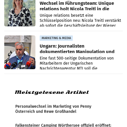
Wechsel im Führungsteam: Unique
relations holt Nicola Treitl in die
Geschäftsleitung
Unique relations besetzt eine
Schlüsselposition neu: Nicola Treitl verstärkt
ab sofort die Geschäftsleitung der Wiener
PR-Agentur an der Seite von Josef Kalina und
Anna Kalina-Mahr.
MARKETING & MEDIA
Ungarn: Journalisten
dokumentierten Manipulation und
Zensur
Eine fast 500-seitige Dokumentation von
Mitarbeitern der Ungarischen
Nachrichtenagentur MTI soll die
systematische Nachrichten-Manipulation und
Zensur bei der Agentur während der Zeit
Meistgelesene Artikel
Personalwechsel im Marketing von Penny
Österreich und Rewe Großhandel
Falkensteiner Camping Wörthersee offiziell eröffnet: