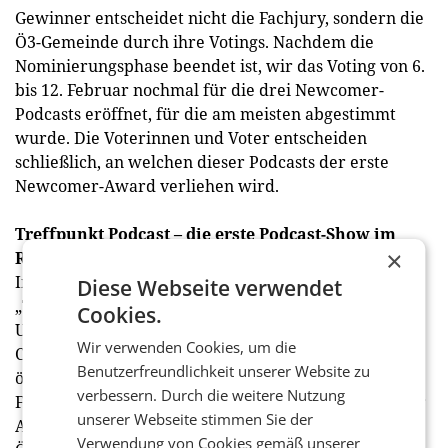
Gewinner entscheidet nicht die Fachjury, sondern die
Ö3-Gemeinde durch ihre Votings. Nachdem die
Nominierungsphase beendet ist, wir das Voting von 6.
bis 12. Februar nochmal für die drei Newcomer-
Podcasts eröffnet, für die am meisten abgestimmt
wurde. Die Voterinnen und Voter entscheiden
schließlich, an welchen dieser Podcasts der erste
Newcomer-Award verliehen wird.
Treffpunkt Podcast – die erste Podcast-Show im
×
Radio
Inspiration zum Nominieren gibt’s in der Ö3-Show
Diese Webseite verwendet
„Treffpunkt Podcast“ (mittwochs von 22.00 bis 24.00
Cookies.
Uhr): In den nächsten Wochen stellen die Hosts
Wir verwenden Cookies, um die
Christina Pausch und Paul Urban ausschließlich
Benutzerfreundlichkeit unserer Website zu
österreichische Podcasts vor. Am Mittwoch, den 22.
verbessern. Durch die weitere Nutzung
Februar – die „Treffpunkt Podcast“-Sendung nach der
unserer Webseite stimmen Sie der
Award-Verleihung – werden die besten 20 Podcasts
Verwendung von Cookies gemäß unserer