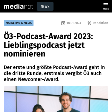
menu
NEWS
Menü
event
draw
18.01.2023
Redaktion
MARKETING & MEDIA
Ö3-Podcast-Award 2023:
Lieblingspodcast jetzt
nominieren
Der erste und größte Podcast-Award geht in
die dritte Runde, erstmals vergibt Ö3 auch
einen Newcomer-Award.