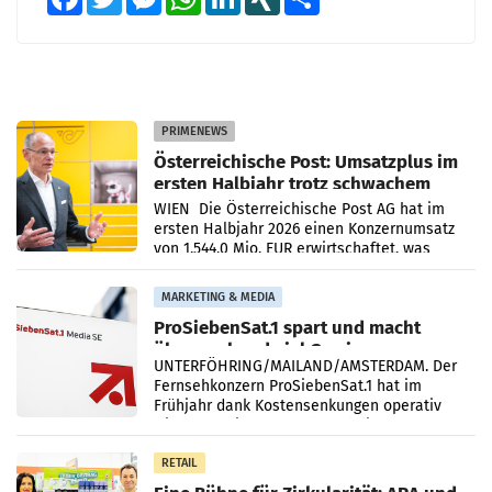
PRIMENEWS
Österreichische Post: Umsatzplus im
ersten Halbjahr trotz schwachem
Briefgeschäft
WIEN Die Österreichische Post AG hat im
ersten Halbjahr 2026 einen Konzernumsatz
von 1.544,0 Mio. EUR erwirtschaftet, was
einem Plus von 3,8 Prozent gegenüber dem
Vergleichszeitraum
MARKETING & MEDIA
ProSiebenSat.1 spart und macht
überraschend viel Gewinn
UNTERFÖHRING/MAILAND/AMSTERDAM. Der
Fernsehkonzern ProSiebenSat.1 hat im
Frühjahr dank Kostensenkungen operativ
wieder Gewinn gemacht und die
Markterwartung deutlich übertroffen.
RETAIL