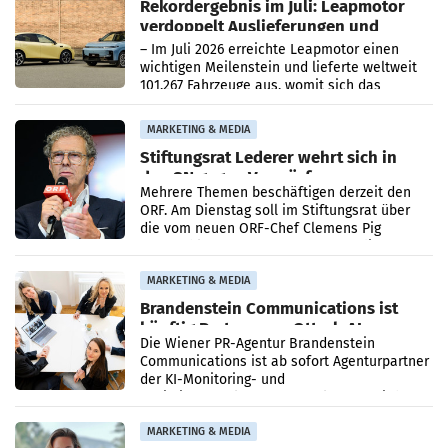
Rekordergebnis im Juli: Leapmotor
verdoppelt Auslieferungen und
überschreitet die 100.000er-Marke
– Im Juli 2026 erreichte Leapmotor einen
wichtigen Meilenstein und lieferte weltweit
101.267 Fahrzeuge aus, womit sich das
Ergebnis gegenüber Juli 2025 mehr als
verdoppelte (+102
MARKETING & MEDIA
Stiftungsrat Lederer wehrt sich in
den SN gegen Vorwürfe
Mehrere Themen beschäftigen derzeit den
ORF. Am Dienstag soll im Stiftungsrat über
die vom neuen ORF-Chef Clemens Pig
vorgeschlagenen Besetzungen für die
Direktionen abgestimmt werden.
MARKETING & MEDIA
Brandenstein Communications ist
künftig Partner von OtterlyAI
Die Wiener PR-Agentur Brandenstein
Communications ist ab sofort Agenturpartner
der KI-Monitoring- und
Optimierungsplattform OtterlyAI. Damit baut
die Agentur ihr Leistungsportfolio
MARKETING & MEDIA