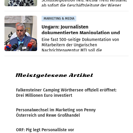
Schlüsselposition neu: Nicola Treitl verstärkt
ab sofort die Geschäftsleitung der Wiener
PR-Agentur an der Seite von Josef Kalina und
Anna Kalina-Mahr.
MARKETING & MEDIA
Ungarn: Journalisten
dokumentierten Manipulation und
Zensur
Eine fast 500-seitige Dokumentation von
Mitarbeitern der Ungarischen
Nachrichtenagentur MTI soll die
systematische Nachrichten-Manipulation und
Zensur bei der Agentur während der Zeit
Meistgelesene Artikel
Falkensteiner Camping Wörthersee offiziell eröffnet:
Drei Millionen Euro investiert
Personalwechsel im Marketing von Penny
Österreich und Rewe Großhandel
ORF: Pig legt Personalliste vor