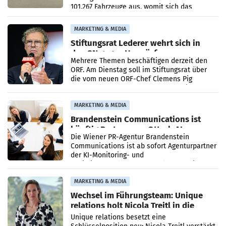
101.267 Fahrzeuge aus, womit sich das
Ergebnis gegenüber Juli 2025 mehr als
verdoppelte (+102
MARKETING & MEDIA
Stiftungsrat Lederer wehrt sich in
den SN gegen Vorwürfe
Mehrere Themen beschäftigen derzeit den
ORF. Am Dienstag soll im Stiftungsrat über
die vom neuen ORF-Chef Clemens Pig
vorgeschlagenen Besetzungen für die
Direktionen abgestimmt werden.
MARKETING & MEDIA
Brandenstein Communications ist
künftig Partner von OtterlyAI
Die Wiener PR-Agentur Brandenstein
Communications ist ab sofort Agenturpartner
der KI-Monitoring- und
Optimierungsplattform OtterlyAI. Damit baut
die Agentur ihr Leistungsportfolio
MARKETING & MEDIA
Wechsel im Führungsteam: Unique
relations holt Nicola Treitl in die
Geschäftsleitung
Unique relations besetzt eine