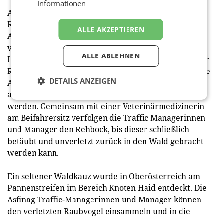
Informationen
Am Vormittag des 20. August 2021 hat sich ein
Rehbock auf die Südosttangente – die meistbefahrene
ALLE AKZEPTIEREN
Autobahn Österreichs – im Bereich Hansonkurve
verirrt. Der Rehbock ist am Grünstreifen zwischen
ALLE ABLEHNEN
Lärmschutzwand und Autobahn unterwegs. Sollte der
Rehbock auf die Fahrbahn laufen, bedeutet das für die
DETAILS ANZEIGEN
Autofahrerinnen und Autofahrer sowie das Tier
allergrößte Gefahr. Die Autobahn muss gesperrt
werden. Gemeinsam mit einer Veterinärmedizinerin
am Beifahrersitz verfolgen die Traffic Managerinnen
und Manager den Rehbock, bis dieser schließlich
betäubt und unverletzt zurück in den Wald gebracht
werden kann.
Ein seltener Waldkauz wurde in Oberösterreich am
Pannenstreifen im Bereich Knoten Haid entdeckt. Die
Asfinag Traffic-Managerinnen und Manager können
den verletzten Raubvogel einsammeln und in die