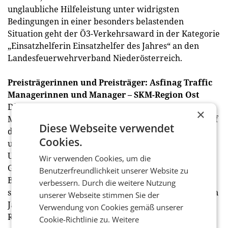
unglaubliche Hilfeleistung unter widrigsten
Bedingungen in einer besonders belastenden
Situation geht der Ö3-Verkehrsaward in der Kategorie
„Einsatzhelferin Einsatzhelfer des Jahres“ an den
Landesfeuerwehrverband Niederösterreich.
Preisträgerinnen und Preisträger: Asfinag Traffic
Managerinnen und Manager – SKM-Region Ost
Die Herausforderungen der Asfinag Traffic
×
Managerinnen und Manager, die rund um die Uhr auf
Diese Webseite verwendet
den Autobahnen und Schnellstraßen in Österreich
Cookies.
unterwegs sind, sind äußerst vielfältig: Es gilt
Unfallstellen abzusichern, Erste Hilfe zu leisten und
Wir verwenden Cookies, um die
Gegenstände von den Fahrbahnen zu entfernen.
Benutzerfreundlichkeit unserer Website zu
Besonders gefährliche Situationen entstehen, wenn
verbessern. Durch die weitere Nutzung
sich Tiere auf die Fahrbahn verirren. Allein im letzten
unserer Webseite stimmen Sie der
Jahr war die Asfinag 226-mal im Einsatz, um etwa
Verwendung von Cookies gemäß unserer
Rehe, Schwäne, Füchse oder Hunde zu retten.
Cookie-Richtlinie zu.
Weitere