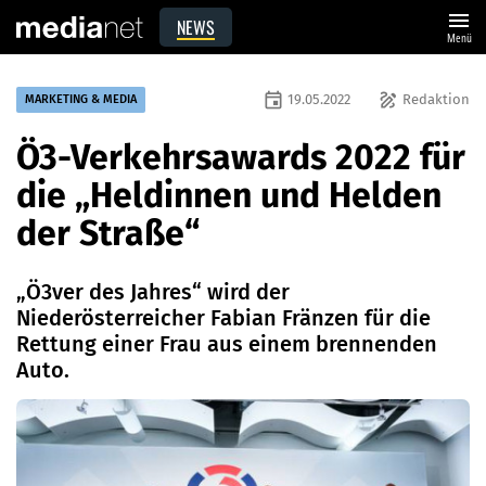
menu
NEWS
Menü
event
draw
19.05.2022
Redaktion
MARKETING & MEDIA
Ö3-Verkehrsawards 2022 für
die „Heldinnen und Helden
der Straße“
„Ö3ver des Jahres“ wird der
Niederösterreicher Fabian Fränzen für die
Rettung einer Frau aus einem brennenden
Auto.