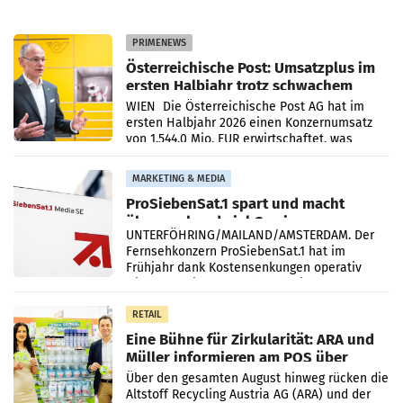
PRIMENEWS
Österreichische Post: Umsatzplus im
ersten Halbjahr trotz schwachem
Briefgeschäft
WIEN Die Österreichische Post AG hat im
ersten Halbjahr 2026 einen Konzernumsatz
von 1.544,0 Mio. EUR erwirtschaftet, was
einem Plus von 3,8 Prozent gegenüber dem
Vergleichszeitraum
MARKETING & MEDIA
ProSiebenSat.1 spart und macht
überraschend viel Gewinn
UNTERFÖHRING/MAILAND/AMSTERDAM. Der
Fernsehkonzern ProSiebenSat.1 hat im
Frühjahr dank Kostensenkungen operativ
wieder Gewinn gemacht und die
Markterwartung deutlich übertroffen.
RETAIL
Eine Bühne für Zirkularität: ARA und
Müller informieren am POS über
Kreislauffähigkeit
Über den gesamten August hinweg rücken die
Altstoff Recycling Austria AG (ARA) und der