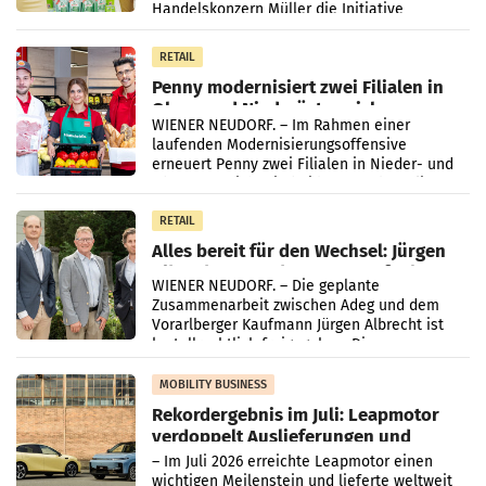
Handelskonzern Müller die Initiative
„Kreislauf-Helden“ in allen österreichischen
Müller-Filialen
RETAIL
Penny modernisiert zwei Filialen in
Ober- und Niederösterreich
WIENER NEUDORF. – Im Rahmen einer
laufenden Modernisierungsoffensive
erneuert Penny zwei Filialen in Nieder- und
Oberösterreich. Die beiden Standorte liegen
in Haag sowie im rund
RETAIL
Alles bereit für den Wechsel: Jürgen
Albrecht setzt ab 1.1.2027 auf Adeg
WIENER NEUDORF. – Die geplante
Zusammenarbeit zwischen Adeg und dem
Vorarlberger Kaufmann Jürgen Albrecht ist
kartellrechtlich freigegeben: Die
Bundeswettbewerbsbehörde und der
Bundeskartellanwalt
MOBILITY BUSINESS
Rekordergebnis im Juli: Leapmotor
verdoppelt Auslieferungen und
überschreitet die 100.000er-Marke
– Im Juli 2026 erreichte Leapmotor einen
wichtigen Meilenstein und lieferte weltweit