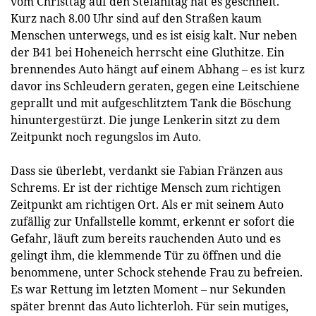
vom Christtag auf den Stefanitag hat es geschneit.
Kurz nach 8.00 Uhr sind auf den Straßen kaum
Menschen unterwegs, und es ist eisig kalt. Nur neben
der B41 bei Hoheneich herrscht eine Gluthitze. Ein
brennendes Auto hängt auf einem Abhang – es ist kurz
davor ins Schleudern geraten, gegen eine Leitschiene
geprallt und mit aufgeschlitztem Tank die Böschung
hinuntergestürzt. Die junge Lenkerin sitzt zu dem
Zeitpunkt noch regungslos im Auto.
Dass sie überlebt, verdankt sie Fabian Fränzen aus
Schrems. Er ist der richtige Mensch zum richtigen
Zeitpunkt am richtigen Ort. Als er mit seinem Auto
zufällig zur Unfallstelle kommt, erkennt er sofort die
Gefahr, läuft zum bereits rauchenden Auto und es
gelingt ihm, die klemmende Tür zu öffnen und die
benommene, unter Schock stehende Frau zu befreien.
Es war Rettung im letzten Moment – nur Sekunden
später brennt das Auto lichterloh. Für sein mutiges,