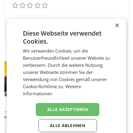
×
Facebook
Twitter
Messenger
WhatsApp
LinkedIn
XING
Teilen
Diese Webseite verwendet
Cookies.
Wir verwenden Cookies, um die
Benutzerfreundlichkeit unserer Website zu
verbessern. Durch die weitere Nutzung
PRIMENEWS
unserer Webseite stimmen Sie der
Österreichische Post: Umsatzplus im
ersten Halbjahr trotz schwachem
Verwendung von Cookies gemäß unserer
Briefgeschäft
WIEN Die Österreichische Post AG hat im
Cookie-Richtlinie zu.
Weitere
ersten Halbjahr 2026 einen Konzernumsatz
Informationen
von 1.544,0 Mio. EUR erwirtschaftet, was
einem Plus von 3,8 Prozent gegenüber dem
Vergleichszeitraum
ALLE AKZEPTIEREN
MARKETING & MEDIA
ProSiebenSat.1 spart und macht
überraschend viel Gewinn
ALLE ABLEHNEN
UNTERFÖHRING/MAILAND/AMSTERDAM. Der
Fernsehkonzern ProSiebenSat.1 hat im