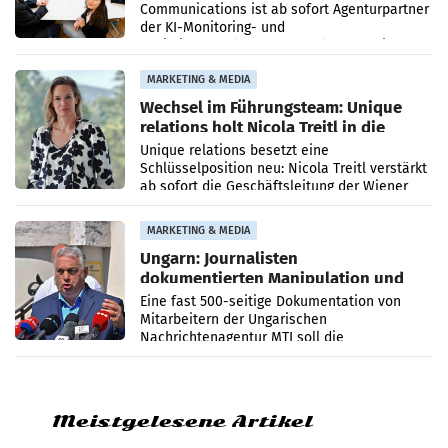
Communications ist ab sofort Agenturpartner
der KI-Monitoring- und
Optimierungsplattform OtterlyAI. Damit baut
die Agentur ihr Leistungsportfolio
MARKETING & MEDIA
Wechsel im Führungsteam: Unique
relations holt Nicola Treitl in die
Geschäftsleitung
Unique relations besetzt eine
Schlüsselposition neu: Nicola Treitl verstärkt
ab sofort die Geschäftsleitung der Wiener
PR-Agentur an der Seite von Josef Kalina und
Anna Kalina-Mahr.
MARKETING & MEDIA
Ungarn: Journalisten
dokumentierten Manipulation und
Zensur
Eine fast 500-seitige Dokumentation von
Mitarbeitern der Ungarischen
Nachrichtenagentur MTI soll die
systematische Nachrichten-Manipulation und
Zensur bei der Agentur während der Zeit
Meistgelesene Artikel