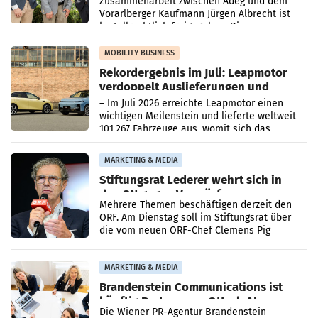
Zusammenarbeit zwischen Adeg und dem
Vorarlberger Kaufmann Jürgen Albrecht ist
kartellrechtlich freigegeben: Die
Bundeswettbewerbsbehörde und der
Bundeskartellanwalt
MOBILITY BUSINESS
Rekordergebnis im Juli: Leapmotor
verdoppelt Auslieferungen und
überschreitet die 100.000er-Marke
– Im Juli 2026 erreichte Leapmotor einen
wichtigen Meilenstein und lieferte weltweit
101.267 Fahrzeuge aus, womit sich das
Ergebnis gegenüber Juli 2025 mehr als
verdoppelte (+102
MARKETING & MEDIA
Stiftungsrat Lederer wehrt sich in
den SN gegen Vorwürfe
Mehrere Themen beschäftigen derzeit den
ORF. Am Dienstag soll im Stiftungsrat über
die vom neuen ORF-Chef Clemens Pig
vorgeschlagenen Besetzungen für die
Direktionen abgestimmt werden.
MARKETING & MEDIA
Brandenstein Communications ist
künftig Partner von OtterlyAI
Die Wiener PR-Agentur Brandenstein