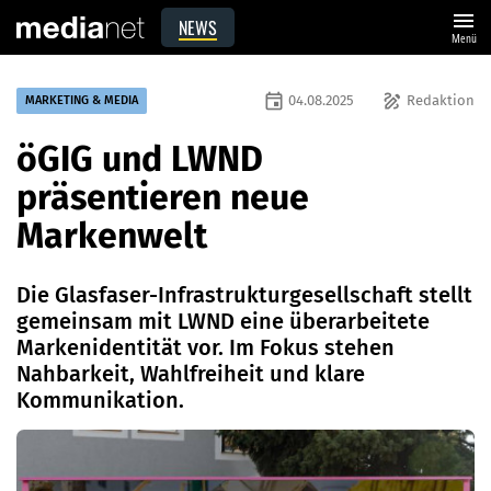
menu
NEWS
Menü
event
draw
04.08.2025
Redaktion
MARKETING & MEDIA
öGIG und LWND
präsentieren neue
Markenwelt
Die Glasfaser-Infrastrukturgesellschaft stellt
gemeinsam mit LWND eine überarbeitete
Markenidentität vor. Im Fokus stehen
Nahbarkeit, Wahlfreiheit und klare
Kommunikation.