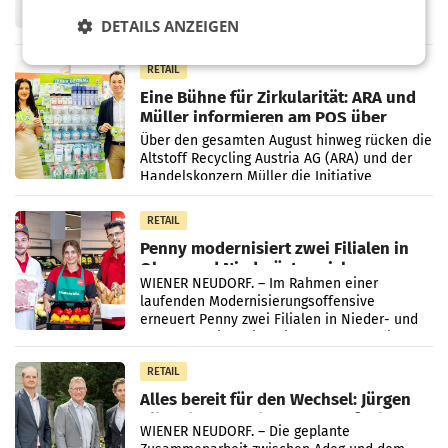
Frühjahr dank Kostensenkungen operativ
DETAILS ANZEIGEN
wieder Gewinn gemacht und die
Markterwartung deutlich übertroffen.
RETAIL
Eine Bühne für Zirkularität: ARA und
Müller informieren am POS über
Kreislauffähigkeit
Über den gesamten August hinweg rücken die
Altstoff Recycling Austria AG (ARA) und der
Handelskonzern Müller die Initiative
„Kreislauf-Helden“ in allen österreichischen
Müller-Filialen
RETAIL
Penny modernisiert zwei Filialen in
Ober- und Niederösterreich
WIENER NEUDORF. – Im Rahmen einer
laufenden Modernisierungsoffensive
erneuert Penny zwei Filialen in Nieder- und
Oberösterreich. Die beiden Standorte liegen
in Haag sowie im rund
RETAIL
Alles bereit für den Wechsel: Jürgen
Albrecht setzt ab 1.1.2027 auf Adeg
WIENER NEUDORF. – Die geplante