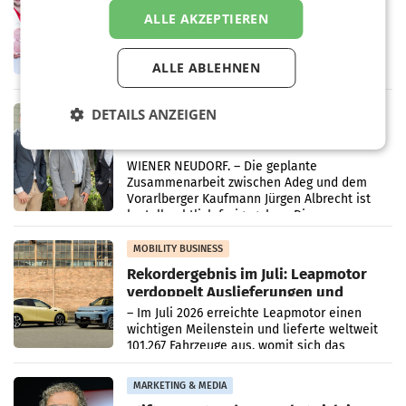
Penny modernisiert zwei Filialen in
Ober- und Niederösterreich
ALLE AKZEPTIEREN
WIENER NEUDORF. – Im Rahmen einer
laufenden Modernisierungsoffensive
erneuert Penny zwei Filialen in Nieder- und
ALLE ABLEHNEN
Oberösterreich. Die beiden Standorte liegen
in Haag sowie im rund
DETAILS ANZEIGEN
RETAIL
Alles bereit für den Wechsel: Jürgen
Albrecht setzt ab 1.1.2027 auf Adeg
WIENER NEUDORF. – Die geplante
Zusammenarbeit zwischen Adeg und dem
Vorarlberger Kaufmann Jürgen Albrecht ist
kartellrechtlich freigegeben: Die
Bundeswettbewerbsbehörde und der
Bundeskartellanwalt
MOBILITY BUSINESS
Rekordergebnis im Juli: Leapmotor
verdoppelt Auslieferungen und
überschreitet die 100.000er-Marke
– Im Juli 2026 erreichte Leapmotor einen
wichtigen Meilenstein und lieferte weltweit
101.267 Fahrzeuge aus, womit sich das
Ergebnis gegenüber Juli 2025 mehr als
verdoppelte (+102
MARKETING & MEDIA