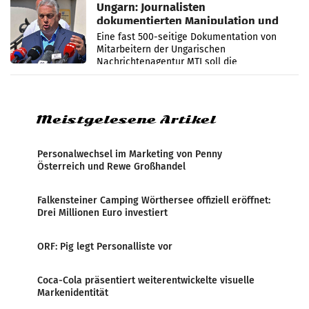
Ungarn: Journalisten
dokumentierten Manipulation und
Zensur
Eine fast 500-seitige Dokumentation von
Mitarbeitern der Ungarischen
Nachrichtenagentur MTI soll die
systematische Nachrichten-Manipulation und
Zensur bei der Agentur während der Zeit
Meistgelesene Artikel
Personalwechsel im Marketing von Penny
Österreich und Rewe Großhandel
Falkensteiner Camping Wörthersee offiziell eröffnet:
Drei Millionen Euro investiert
ORF: Pig legt Personalliste vor
Coca-Cola präsentiert weiterentwickelte visuelle
Markenidentität