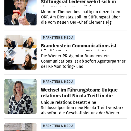
Stiftungsrat Lederer wehrt sich in
den SN gegen Vorwürfe
Mehrere Themen beschäftigen derzeit den
ORF. Am Dienstag soll im Stiftungsrat über
die vom neuen ORF-Chef Clemens Pig
vorgeschlagenen Besetzungen für die
Direktionen abgestimmt werden.
MARKETING & MEDIA
Brandenstein Communications ist
künftig Partner von OtterlyAI
Die Wiener PR-Agentur Brandenstein
Communications ist ab sofort Agenturpartner
der KI-Monitoring- und
Optimierungsplattform OtterlyAI. Damit baut
die Agentur ihr Leistungsportfolio
MARKETING & MEDIA
Wechsel im Führungsteam: Unique
relations holt Nicola Treitl in die
Geschäftsleitung
Unique relations besetzt eine
Schlüsselposition neu: Nicola Treitl verstärkt
ab sofort die Geschäftsleitung der Wiener
PR-Agentur an der Seite von Josef Kalina und
Anna Kalina-Mahr.
MARKETING & MEDIA