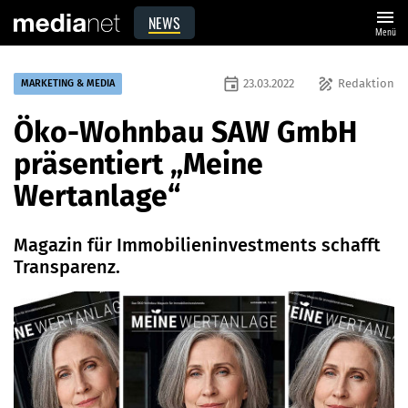
menu
NEWS
Menü
event
draw
23.03.2022
Redaktion
MARKETING & MEDIA
Öko-Wohnbau SAW GmbH
präsentiert „Meine
Wertanlage“
Magazin für Immobilieninvestments schafft
Transparenz.