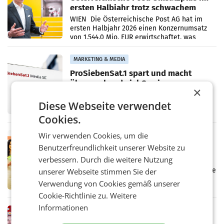
ersten Halbjahr trotz schwachem
Briefgeschäft
WIEN Die Österreichische Post AG hat im
ersten Halbjahr 2026 einen Konzernumsatz
von 1.544,0 Mio. EUR erwirtschaftet, was
einem Plus von 3,8 Prozent gegenüber dem
Vergleichszeitraum
MARKETING & MEDIA
ProSiebenSat.1 spart und macht
überraschend viel Gewinn
×
UNTERFÖHRING/MAILAND/AMSTERDAM. Der
Fernsehkonzern ProSiebenSat.1 hat im
Diese Webseite verwendet
Frühjahr dank Kostensenkungen operativ
Cookies.
wieder Gewinn gemacht und die
Markterwartung deutlich übertroffen.
Wir verwenden Cookies, um die
RETAIL
Benutzerfreundlichkeit unserer Website zu
Eine Bühne für Zirkularität: ARA und
Müller informieren am POS über
verbessern. Durch die weitere Nutzung
Kreislauffähigkeit
Über den gesamten August hinweg rücken die
unserer Webseite stimmen Sie der
Altstoff Recycling Austria AG (ARA) und der
Verwendung von Cookies gemäß unserer
Handelskonzern Müller die Initiative
Cookie-Richtlinie zu.
Weitere
„Kreislauf-Helden“ in allen österreichischen
Müller-Filialen
Informationen
RETAIL