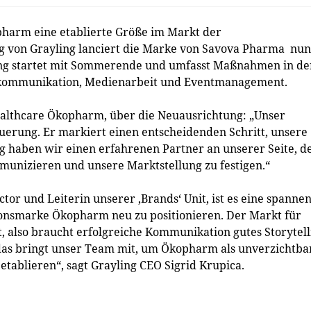
pharm eine etablierte Größe im Markt der
g von Grayling lanciert die Marke von Savova Pharma nun
ng startet mit Sommerende und umfasst Maßnahmen in de
tkommunikation, Medienarbeit und Eventmanagement.
ealthcare Ökopharm, über die Neuausrichtung: „Unser
euerung. Er markiert einen entscheidenden Schritt, unsere
ng haben wir einen erfahrenen Partner an unserer Seite, d
mmunizieren und unsere Marktstellung zu festigen.“
or und Leiterin unserer ‚Brands‘ Unit, ist es eine spanne
ionsmarke Ökopharm neu zu positionieren. Der Markt für
 also braucht erfolgreiche Kommunikation gutes Storytell
 das bringt unser Team mit, um Ökopharm als unverzichtba
tablieren“, sagt Grayling CEO Sigrid Krupica.