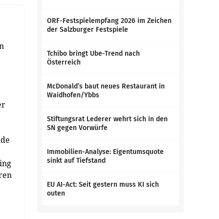
ORF-Festspielempfang 2026 im Zeichen
der Salzburger Festspiele
n
Tchibo bringt Ube-Trend nach
Österreich
McDonald’s baut neues Restaurant in
Waidhofen/Ybbs
er
Stiftungsrat Lederer wehrt sich in den
SN gegen Vorwürfe
nde
Immobilien-Analyse: Eigentumsquote
sinkt auf Tiefstand
ing
ren
EU AI-Act: Seit gestern muss KI sich
outen