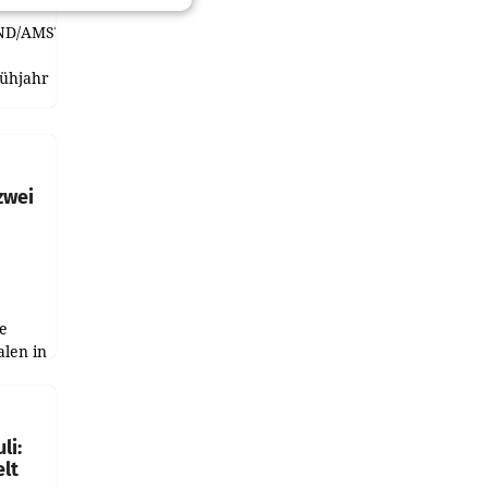
ND/AMSTERDAM.
rühjahr
h
zwei
e
alen in
ich.
gen in
li:
lt