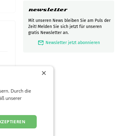
newsletter
Mit unseren News bleiben Sie am Puls der
Zeit! Melden Sie sich jetzt für unseren
gratis Newsletter an.
mark_email_read
Newsletter jetzt abonnieren
×
sern. Durch die
äß unserer
t und
KZEPTIEREN
viel