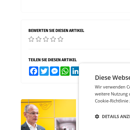
BEWERTEN SIE DIESEN ARTIKEL
TEILEN SIE DIESEN ARTIKEL
Facebook
Twitter
Messenger
WhatsApp
LinkedIn
XING
Teilen
Diese Webse
Wir verwenden Co
weitere Nutzung 
Cookie-Richtlinie
PRIMENEWS
Österreichische Post
DETAILS ANZ
Umsatzplus im erste
Halbjahr trotz schw