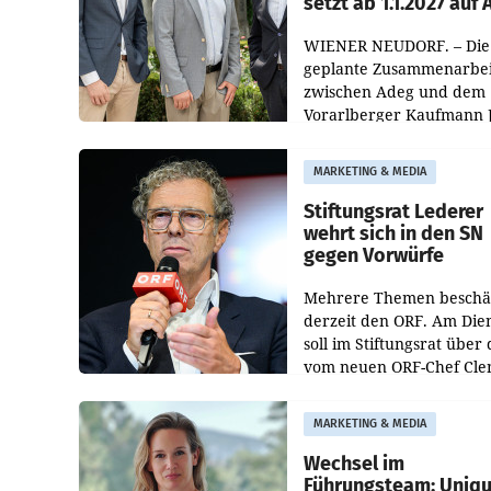
setzt ab 1.1.2027 auf
WIENER NEUDORF. – Die
geplante Zusammenarbei
zwischen Adeg und dem
Vorarlberger Kaufmann 
Albrecht ist kartellrechtl
freigegeben: Die
MARKETING & MEDIA
Bundeswettbewerbsbeh
und der Bundeskartellan
Stiftungsrat Lederer
wehrt sich in den SN
gegen Vorwürfe
Mehrere Themen beschä
derzeit den ORF. Am Die
soll im Stiftungsrat über 
vom neuen ORF-Chef Cl
Pig vorgeschlagenen
Besetzungen für die
MARKETING & MEDIA
Direktionen abgestimmt
werden.
Wechsel im
Führungsteam: Uniq