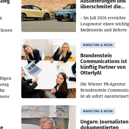
 Adeg
Auslieferungen und
überschreitet die
100.000er-Marke
– Im Juli 2026 erreichte
t
Leapmotor einen wichti
Meilenstein und lieferte
Jürgen
weltweit 101.267 Fahrze
ich
aus, womit sich das Erge
MARKETING & MEDIA
gegenüber Juli 2025 meh
örde
verdoppelte (+102
walt
Brandenstein
Communications ist
künftig Partner von
OtterlyAI
ftigen
Die Wiener PR-Agentur
nstag
Brandenstein Communica
die
ist ab sofort Agenturpar
emens
der KI-Monitoring- und
Optimierungsplattform
MARKETING & MEDIA
OtterlyAI. Damit baut di
Agentur ihr Leistungspor
Ungarn: Journalisten
ue
dokumentierten