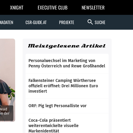
XNIGHT
EXECUTIVE CLUB
NEWSLETTER
search
IADATEN
CSR-GUIDE.AT
PROJEKTE
SUCHE
Meistgelesene Artikel
Personalwechsel im Marketing von
Penny Österreich und Rewe Großhandel
Falkensteiner Camping Wörthersee
offiziell eröffnet: Drei Millionen Euro
investiert
ORF: Pig legt Personalliste vor
 Head
in der
Coca-Cola präsentiert
weiterentwickelte visuelle
Markenidentität