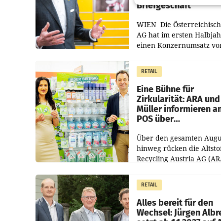
Briefgeschäft
WIEN Die Österreichisch
AG hat im ersten Halbja
einen Konzernumsatz vo
1.544,0 Mio. EUR
erwirtschaftet, was eine
RETAIL
von 3,8 Prozent gegenüb
dem Vergleichszeitraum
Eine Bühne für
Zirkularität: ARA und
Müller informieren a
POS über
Kreislauffähigkeit
Über den gesamten Augu
hinweg rücken die Altsto
Recycling Austria AG (AR
und der Handelskonzern
Müller die Initiative „Krei
RETAIL
Helden“ in allen
österreichischen Müller-F
Alles bereit für den
Wechsel: Jürgen Albr