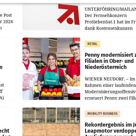
UNTERFÖHRING/MAILA
e Post
Der Fernsehkonzern
hr 2026
ProSiebenSat.1 hat im F
n
dank Kostensenkungen
operativ wieder Gewinn
m Plus
gemacht und die
RETAIL
er
Markterwartung deutlic
übertroffen.
Penny modernisiert 
Filialen in Ober- und
m
Niederösterreich
WIENER NEUDORF. – Im
st
Rahmen einer laufenden
ff
Modernisierungsoffensiv
A)
erneuert Penny zwei Fili
Nieder- und Oberösterre
slauf-
Die beiden Standorte lie
MOBILITY BUSINESS
Haag sowie im rund
ilialen
Rekordergebnis im Ju
echt
Leapmotor verdoppe