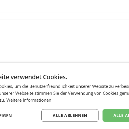
ite verwendet Cookies.
okies, um die Benutzerfreundlichkeit unserer Website zu verbes
unserer Webseite stimmen Sie der Verwendung von Cookies gem
 zu.
Weitere Informationen
MARKETING & MEDIA
:
ProSiebenSat.1 spar
EIGEN
ALLE ABLEHNEN
ALLE A
n
macht überraschend 
achem
Gewinn