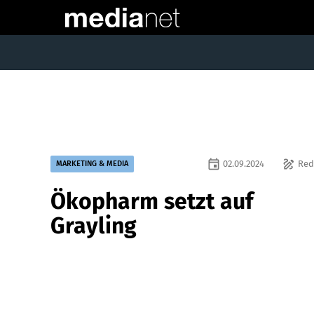
event
draw
02.09.2024
Red
MARKETING & MEDIA
Ökopharm setzt auf
Grayling