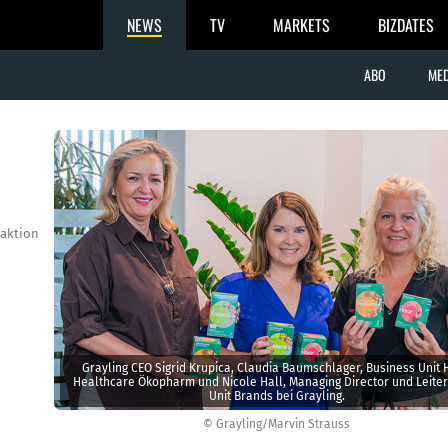
NEWS
TV
MARKETS
BIZDATES
ABO
MED
aktion
Grayling CEO Sigrid Krupica, Claudia Baumschlager, Business Unit
Healthcare Ökopharm und Nicole Hall, Managing Director und Leiter
Unit Brands bei Grayling.
© Grayling/Marvin Strauss