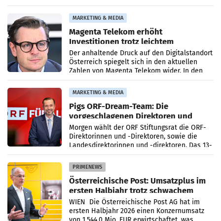
2027 in Belgrad. Die Weltausstellung findet
von 15.
MARKETING & MEDIA
Magenta Telekom erhöht
Investitionen trotz leichtem
Umsatzrückgang
Der anhaltende Druck auf den Digitalstandort
Österreich spiegelt sich in den aktuellen
Zahlen von Magenta Telekom wider. In den
ersten sechs Monaten des laufenden Jahres
verzeichnete
MARKETING & MEDIA
Pigs ORF-Dream-Team: Die
vorgeschlagenen Direktoren und
Direktorinnen
Morgen wählt der ORF Stiftungsrat die ORF-
Direktorinnen und -Direktoren, sowie die
Landesdirektorinnen und -direktoren. Das 13-
köpfige Wunschteam des ab 1. Jänner 2027
amtierenden
PRIMENEWS
Österreichische Post: Umsatzplus im
ersten Halbjahr trotz schwachem
Briefgeschäft
WIEN Die Österreichische Post AG hat im
ersten Halbjahr 2026 einen Konzernumsatz
von 1.544,0 Mio. EUR erwirtschaftet, was