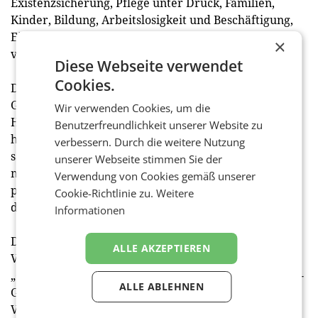
Existenzsicherung, Pflege unter Druck, Familien,
Kinder, Bildung, Arbeitslosigkeit und Beschäftigung,
Einsamkeit, Zusammenhalt und Nachbarschaftshilfe
×
vorgestellt.
Diese Webseite verwendet
Cookies.
Die österreichischen Hilfsorganisationen helfen mit
Geld- und Sachleistungen – zum Beispiel für Miete,
Wir verwenden Cookies, um die
Heizung, Lebensmittel, Hygiene und Gesundheit. Sie
Benutzerfreundlichkeit unserer Website zu
helfen mit lösungsorientierter Beratung und
verbessern. Durch die weitere Nutzung
sachkundiger Begleitung in Form von Familienhilfe,
unserer Webseite stimmen Sie der
mit Unterstützung für pflegende Angehörige, mit
Verwendung von Cookies gemäß unserer
psychosozialen Diensten, mit Lernhilfen für Kinder,
Cookie-Richtlinie zu.
Weitere
die den Anschluss verloren haben.
Informationen
Die im Rahmen des Pressegespräches erfolgte
ALLE AKZEPTIEREN
Vertragsunterzeichnung der neuen Hilfsplattform
„Österreich hilft Österreich“ fand im Beisein von ORF-
ALLE ABLEHNEN
Generaldirektor Dr. Alexander Wrabetz, ORF-CSR-
Verantwortlichem Pius Strobl, Caritas-