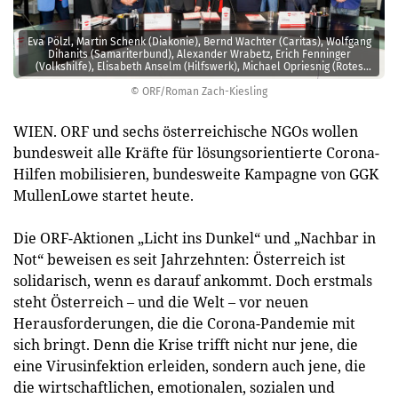
Eva Pölzl, Martin Schenk (Diakonie), Bernd Wachter (Caritas), Wolfgang
Dihanits (Samariterbund), Alexander Wrabetz, Erich Fenninger
(Volkshilfe), Elisabeth Anselm (Hilfswerk), Michael Opriesnig (Rotes
Kreuz), Pius Strobl, Dieter Pivrnec (GGK MullenLowe).
© ORF/Roman Zach-Kiesling
WIEN. ORF und sechs österreichische NGOs wollen
bundesweit alle Kräfte für lösungsorientierte Corona-
Hilfen mobilisieren, bundesweite Kampagne von GGK
MullenLowe startet heute.
Die ORF-Aktionen „Licht ins Dunkel“ und „Nachbar in
Not“ beweisen es seit Jahrzehnten: Österreich ist
solidarisch, wenn es darauf ankommt. Doch erstmals
steht Österreich – und die Welt – vor neuen
Herausforderungen, die die Corona-Pandemie mit
sich bringt. Denn die Krise trifft nicht nur jene, die
eine Virusinfektion erleiden, sondern auch jene, die
die wirtschaftlichen, emotionalen, sozialen und