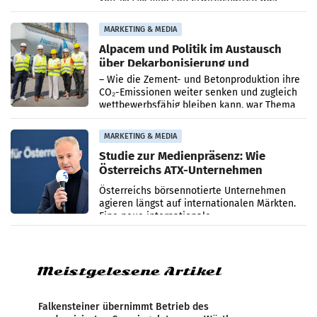
einem Plus von 3,8 Prozent gegenüber dem
Vergleichszeitraum
MARKETING & MEDIA
Alpacem und Politik im Austausch
über Dekarbonisierung und
Energiepreise
– Wie die Zement- und Betonproduktion ihre
CO₂-Emissionen weiter senken und zugleich
wettbewerbsfähig bleiben kann, war Thema
eines Treffens zwischen Staatssekretärin
Elisabeth
MARKETING & MEDIA
Studie zur Medienpräsenz: Wie
Österreichs ATX-Unternehmen
international wahrgenommen
Österreichs börsennotierte Unternehmen
werden
agieren längst auf internationalen Märkten.
Eine neue internationale
Medienresonanzanalyse untersucht die
weltweite Berichterstattung über
Meistgelesene Artikel
Falkensteiner übernimmt Betrieb des