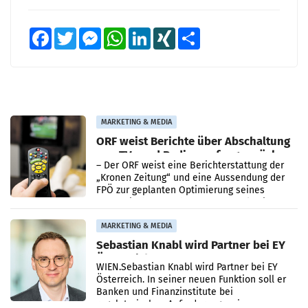
Facebook
Twitter
Messenger
WhatsApp
LinkedIn
XING
Teilen
MARKETING & MEDIA
ORF weist Berichte über Abschaltung
von TV- und Radioempfang zurück
– Der ORF weist eine Berichterstattung der
„Kronen Zeitung“ und eine Aussendung der
FPÖ zur geplanten Optimierung seines
terrestrischen Sendernetzes zurück. Die
Darstellung,
MARKETING & MEDIA
Sebastian Knabl wird Partner bei EY
Österreich
WIEN.Sebastian Knabl wird Partner bei EY
Österreich. In seiner neuen Funktion soll er
Banken und Finanzinstitute bei
regulatorischen Anforderungen, im