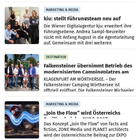
Risikomanagement und bei
Transformationsprojekten
MARKETING & MEDIA
kju: stellt Führungsteam neu auf
Die Wiener Digitalagentur kju: erweitert ihre
Führungsebene. Andrea Sampl-Neureiter
rückt mit Anfang August in die Agenturleitung
auf. Gemeinsam mit drei weiteren
Neubesetzungen entsteht
DESTINATION
Falkensteiner übernimmt Betrieb des
modernisierten Campingplatzes am
Wörthersee
KLAGENFURT AM WÖRTHERSEE. – Der
Falkensteiner Camping Wörthersee ist
offiziell eröffnet. Die Falkensteiner Michaeler
Tourism Group (FMTG) und die Stadtwerke
Klagenfurt haben den
MARKETING & MEDIA
„Join the Flow“ wird Österreichs
Pavillon bei der EXPO 2027
Das Konzept „Join the Flow“ von facts and
fiction, ZONE Media und PLANET architects
wird der österreichische Beitrag zur EXPO