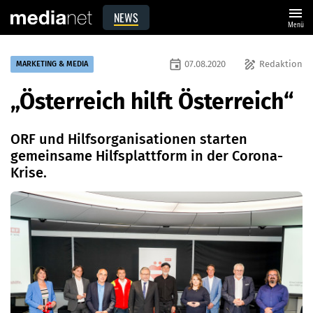
menu
NEWS
Menü
event
draw
07.08.2020
Redaktion
MARKETING & MEDIA
„Österreich hilft Österreich“
ORF und Hilfsorganisationen starten
gemeinsame Hilfsplattform in der Corona-
Krise.