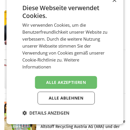
Diese Webseite verwendet
PRIMENEWS
Cookies.
Österreichische Post: Umsatzplus im
Wir verwenden Cookies, um die
ersten Halbjahr trotz schwachem
Benutzerfreundlichkeit unserer Website zu
Briefgeschäft
WIEN Die Österreichische Post AG hat im
verbessern. Durch die weitere Nutzung
ersten Halbjahr 2026 einen Konzernumsatz
von 1.544,0 Mio. EUR erwirtschaftet, was
unserer Webseite stimmen Sie der
einem Plus von 3,8 Prozent gegenüber dem
Verwendung von Cookies gemäß unserer
Vergleichszeitraum
MARKETING & MEDIA
Cookie-Richtlinie zu.
Weitere
ProSiebenSat.1 spart und macht
Informationen
überraschend viel Gewinn
UNTERFÖHRING/MAILAND/AMSTERDAM. Der
Fernsehkonzern ProSiebenSat.1 hat im
ALLE AKZEPTIEREN
Frühjahr dank Kostensenkungen operativ
wieder Gewinn gemacht und die
Markterwartung deutlich übertroffen.
ALLE ABLEHNEN
RETAIL
Eine Bühne für Zirkularität: ARA und
DETAILS ANZEIGEN
Müller informieren am POS über
Kreislauffähigkeit
Über den gesamten August hinweg rücken die
Altstoff Recycling Austria AG (ARA) und der