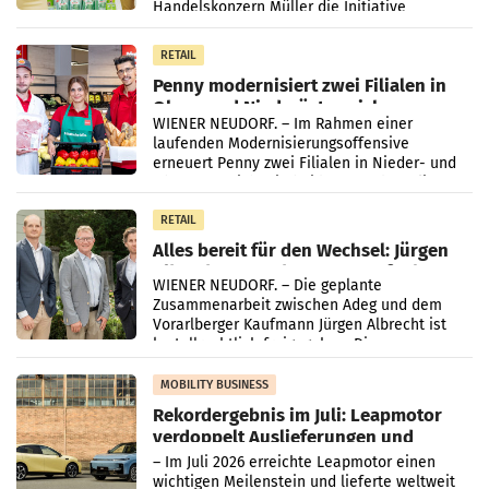
Handelskonzern Müller die Initiative
„Kreislauf-Helden“ in allen österreichischen
Müller-Filialen
RETAIL
Penny modernisiert zwei Filialen in
Ober- und Niederösterreich
WIENER NEUDORF. – Im Rahmen einer
laufenden Modernisierungsoffensive
erneuert Penny zwei Filialen in Nieder- und
Oberösterreich. Die beiden Standorte liegen
in Haag sowie im rund
RETAIL
Alles bereit für den Wechsel: Jürgen
Albrecht setzt ab 1.1.2027 auf Adeg
WIENER NEUDORF. – Die geplante
Zusammenarbeit zwischen Adeg und dem
Vorarlberger Kaufmann Jürgen Albrecht ist
kartellrechtlich freigegeben: Die
Bundeswettbewerbsbehörde und der
Bundeskartellanwalt
MOBILITY BUSINESS
Rekordergebnis im Juli: Leapmotor
verdoppelt Auslieferungen und
überschreitet die 100.000er-Marke
– Im Juli 2026 erreichte Leapmotor einen
wichtigen Meilenstein und lieferte weltweit