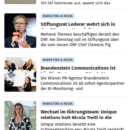
101.267 Fahrzeuge aus, womit sich das
Ergebnis gegenüber Juli 2025 mehr als
verdoppelte (+102
MARKETING & MEDIA
Stiftungsrat Lederer wehrt sich in
den SN gegen Vorwürfe
Mehrere Themen beschäftigen derzeit den
ORF. Am Dienstag soll im Stiftungsrat über
die vom neuen ORF-Chef Clemens Pig
vorgeschlagenen Besetzungen für die
Direktionen abgestimmt werden.
MARKETING & MEDIA
Brandenstein Communications ist
künftig Partner von OtterlyAI
Die Wiener PR-Agentur Brandenstein
Communications ist ab sofort Agenturpartner
der KI-Monitoring- und
Optimierungsplattform OtterlyAI. Damit baut
die Agentur ihr Leistungsportfolio
MARKETING & MEDIA
Wechsel im Führungsteam: Unique
relations holt Nicola Treitl in die
Geschäftsleitung
Unique relations besetzt eine
Schlüsselposition neu: Nicola Treitl verstärkt