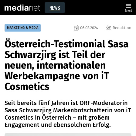
menu
NEWS
Menü
event
draw
06.03.2024
Redaktion
MARKETING & MEDIA
Österreich-Testimonial Sasa
Schwarzjirg ist Teil der
neuen, internationalen
Werbekampagne von iT
Cosmetics
Seit bereits fünf Jahren ist ORF-Moderatorin
Sasa Schwarzjirg Markenbotschafterin von iT
Cosmetics in Österreich – mit großem
Engagement und ebensolchem Erfolg.