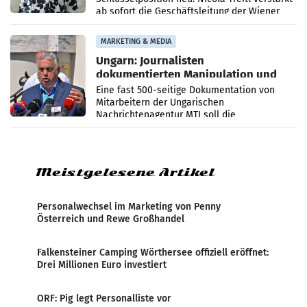
ab sofort die Geschäftsleitung der Wiener
PR-Agentur an der Seite von Josef Kalina und
Anna Kalina-Mahr.
MARKETING & MEDIA
Ungarn: Journalisten
dokumentierten Manipulation und
Zensur
Eine fast 500-seitige Dokumentation von
Mitarbeitern der Ungarischen
Nachrichtenagentur MTI soll die
systematische Nachrichten-Manipulation und
Zensur bei der Agentur während der Zeit
Meistgelesene Artikel
Personalwechsel im Marketing von Penny
Österreich und Rewe Großhandel
Falkensteiner Camping Wörthersee offiziell eröffnet:
Drei Millionen Euro investiert
ORF: Pig legt Personalliste vor