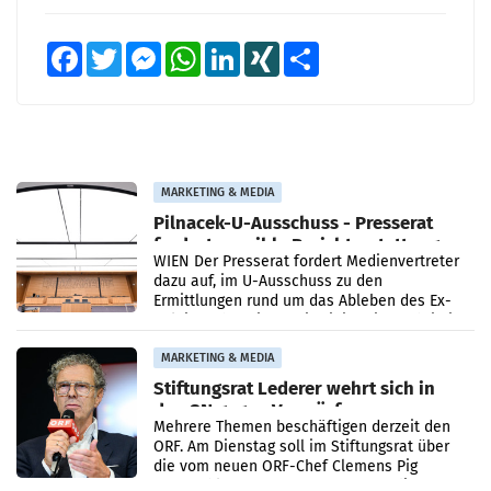
Facebook
Twitter
Messenger
WhatsApp
LinkedIn
XING
Teilen
MARKETING & MEDIA
Pilnacek-U-Ausschuss - Presserat
fordert sensible Berichterstattung
WIEN Der Presserat fordert Medienvertreter
dazu auf, im U-Ausschuss zu den
Ermittlungen rund um das Ableben des Ex-
Sektionschefs im Justizministerium, Christian
Pilnacek, auf sensible
MARKETING & MEDIA
Stiftungsrat Lederer wehrt sich in
den SN gegen Vorwürfe
Mehrere Themen beschäftigen derzeit den
ORF. Am Dienstag soll im Stiftungsrat über
die vom neuen ORF-Chef Clemens Pig
vorgeschlagenen Besetzungen für die