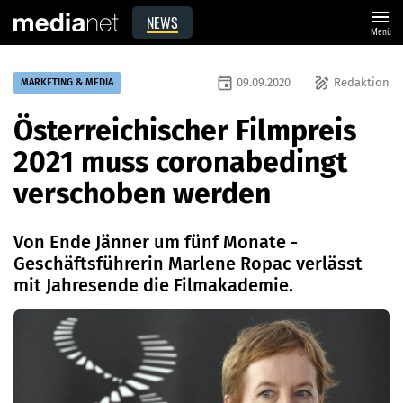
menu
NEWS
Menü
event
draw
09.09.2020
Redaktion
MARKETING & MEDIA
Österreichischer Filmpreis
2021 muss coronabedingt
verschoben werden
Von Ende Jänner um fünf Monate -
Geschäftsführerin Marlene Ropac verlässt
mit Jahresende die Filmakademie.