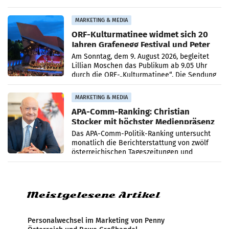
bestätigte gegenüber der APA entsprechende
Medienberichte.
MARKETING & MEDIA
ORF-Kulturmatinee widmet sich 20
Jahren Grafenegg Festival und Peter
Simonischek
Am Sonntag, dem 9. August 2026, begleitet
Lillian Moschen das Publikum ab 9.05 Uhr
durch die ORF-„Kulturmatinee“. Die Sendung
startet mit der Dokumentation „20 Jahre
Grafenegg
MARKETING & MEDIA
APA-Comm-Ranking: Christian
Stocker mit höchster Medienpräsenz
im Juli
Das APA-Comm-Politik-Ranking untersucht
monatlich die Berichterstattung von zwölf
österreichischen Tageszeitungen und
analysiert, welche Politikerinnen und
Politiker Österreichs die
Meistgelesene Artikel
Personalwechsel im Marketing von Penny