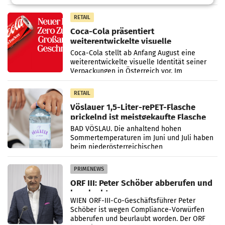
Markt. Das Produkt namens „Keep Cool“ ist zu
100 Prozent
RETAIL
Coca-Cola präsentiert
weiterentwickelte visuelle
Markenidentität
Coca-Cola stellt ab Anfang August eine
weiterentwickelte visuelle Identität seiner
Verpackungen in Österreich vor. Im
Mittelpunkt des Redesigns stehen zentrale
Gestaltungselemente
RETAIL
Vöslauer 1,5-Liter-rePET-Flasche
prickelnd ist meistgekaufte Flasche
Österreichs
BAD VÖSLAU. Die anhaltend hohen
Sommertemperaturen im Juni und Juli haben
beim niederösterreichischen
Getränkehersteller Vöslauer zu deutlichen
Absatzzuwächsen geführt. Während
PRIMENEWS
ORF III: Peter Schöber abberufen und
beurlaubt
WIEN ORF-III-Co-Geschäftsführer Peter
Schöber ist wegen Compliance-Vorwürfen
abberufen und beurlaubt worden. Der ORF