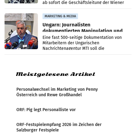
ab sofort die Geschäftsleitung der Wiener
PR-Agentur an der Seite von Josef Kalina und
Anna Kalina-Mahr.
MARKETING & MEDIA
Ungarn: Journalisten
dokumentierten Manipulation und
Zensur
Eine fast 500-seitige Dokumentation von
Mitarbeitern der Ungarischen
Nachrichtenagentur MTI soll die
systematische Nachrichten-Manipulation und
Zensur bei der Agentur während der Zeit
Meistgelesene Artikel
Personalwechsel im Marketing von Penny
Österreich und Rewe Großhandel
ORF: Pig legt Personalliste vor
ORF-Festspielempfang 2026 im Zeichen der
Salzburger Festspiele