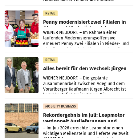
„Kreislauf-Helden“ in allen österreichischen
Müller-Filialen
RETAIL
Penny modernisiert zwei Filialen in
Ober- und Niederösterreich
WIENER NEUDORF. – Im Rahmen einer
laufenden Modernisierungsoffensive
erneuert Penny zwei Filialen in Nieder- und
Oberösterreich. Die beiden Standorte liegen
in Haag sowie im rund
RETAIL
Alles bereit für den Wechsel: Jürgen
Albrecht setzt ab 1.1.2027 auf Adeg
WIENER NEUDORF. – Die geplante
Zusammenarbeit zwischen Adeg und dem
Vorarlberger Kaufmann Jürgen Albrecht ist
kartellrechtlich freigegeben: Die
Bundeswettbewerbsbehörde und der
Bundeskartellanwalt
MOBILITY BUSINESS
Rekordergebnis im Juli: Leapmotor
verdoppelt Auslieferungen und
überschreitet die 100.000er-Marke
– Im Juli 2026 erreichte Leapmotor einen
wichtigen Meilenstein und lieferte weltweit