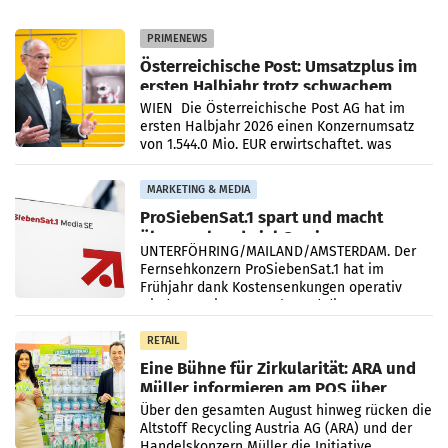
PRIMENEWS
Österreichische Post: Umsatzplus im
ersten Halbjahr trotz schwachem
Briefgeschäft
WIEN Die Österreichische Post AG hat im
ersten Halbjahr 2026 einen Konzernumsatz
von 1.544,0 Mio. EUR erwirtschaftet, was
einem Plus von 3,8 Prozent gegenüber dem
Vergleichszeitraum
MARKETING & MEDIA
ProSiebenSat.1 spart und macht
überraschend viel Gewinn
UNTERFÖHRING/MAILAND/AMSTERDAM. Der
Fernsehkonzern ProSiebenSat.1 hat im
Frühjahr dank Kostensenkungen operativ
wieder Gewinn gemacht und die
Markterwartung deutlich übertroffen.
RETAIL
Eine Bühne für Zirkularität: ARA und
Müller informieren am POS über
Kreislauffähigkeit
Über den gesamten August hinweg rücken die
Altstoff Recycling Austria AG (ARA) und der
Handelskonzern Müller die Initiative