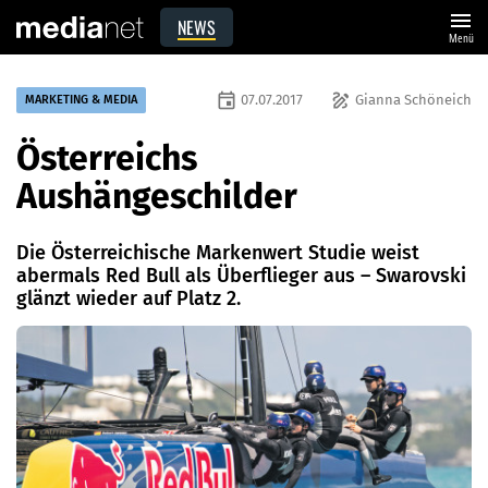
menu
NEWS
Menü
event
draw
07.07.2017
Gianna Schöneich
MARKETING & MEDIA
Österreichs
Aushängeschilder
Die Österreichische Markenwert Studie weist
abermals Red Bull als Überflieger aus – Swarovski
glänzt wieder auf Platz 2.