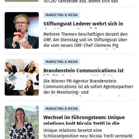
101.267 Fahrzeuge aus, womit sich das
Ergebnis gegenüber Juli 2025 mehr als
verdoppelte (+102
MARKETING & MEDIA
Stiftungsrat Lederer wehrt sich in
den SN gegen Vorwürfe
Mehrere Themen beschäftigen derzeit den
ORF. Am Dienstag soll im Stiftungsrat über
die vom neuen ORF-Chef Clemens Pig
vorgeschlagenen Besetzungen für die
Direktionen abgestimmt werden.
MARKETING & MEDIA
Brandenstein Communications ist
künftig Partner von OtterlyAI
Die Wiener PR-Agentur Brandenstein
Communications ist ab sofort Agenturpartner
der KI-Monitoring- und
Optimierungsplattform OtterlyAI. Damit baut
die Agentur ihr Leistungsportfolio
MARKETING & MEDIA
Wechsel im Führungsteam: Unique
relations holt Nicola Treitl in die
Geschäftsleitung
Unique relations besetzt eine
Schlüsselposition neu: Nicola Treitl verstärkt