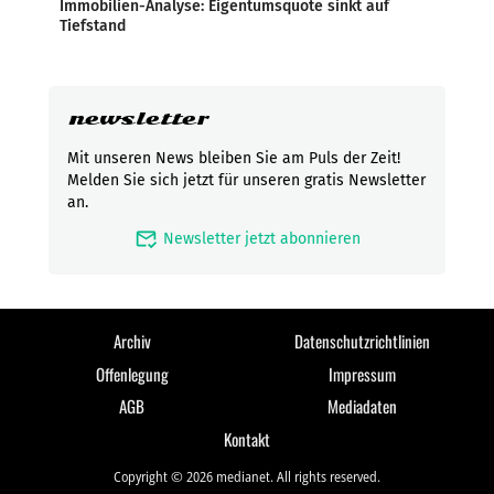
Immobilien-Analyse: Eigentumsquote sinkt auf
Tiefstand
newsletter
Mit unseren News bleiben Sie am Puls der Zeit!
Melden Sie sich jetzt für unseren gratis Newsletter
an.
mark_email_read
Newsletter jetzt abonnieren
Archiv
Datenschutzrichtlinien
Offenlegung
Impressum
AGB
Mediadaten
Kontakt
Copyright © 2026 medianet. All rights reserved.