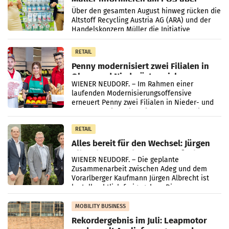
Kreislauffähigkeit
Über den gesamten August hinweg rücken die
Altstoff Recycling Austria AG (ARA) und der
Handelskonzern Müller die Initiative
„Kreislauf-Helden“ in allen österreichischen
Müller-Filialen
RETAIL
Penny modernisiert zwei Filialen in
Ober- und Niederösterreich
WIENER NEUDORF. – Im Rahmen einer
laufenden Modernisierungsoffensive
erneuert Penny zwei Filialen in Nieder- und
Oberösterreich. Die beiden Standorte liegen
in Haag sowie im rund
RETAIL
Alles bereit für den Wechsel: Jürgen
Albrecht setzt ab 1.1.2027 auf Adeg
WIENER NEUDORF. – Die geplante
Zusammenarbeit zwischen Adeg und dem
Vorarlberger Kaufmann Jürgen Albrecht ist
kartellrechtlich freigegeben: Die
Bundeswettbewerbsbehörde und der
Bundeskartellanwalt
MOBILITY BUSINESS
Rekordergebnis im Juli: Leapmotor