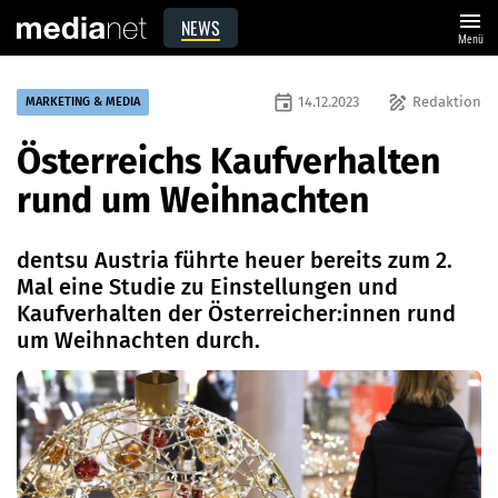
menu
NEWS
Menü
event
draw
14.12.2023
Redaktion
MARKETING & MEDIA
Österreichs Kaufverhalten
rund um Weihnachten
dentsu Austria führte heuer bereits zum 2.
Mal eine Studie zu Einstellungen und
Kaufverhalten der Österreicher:innen rund
um Weihnachten durch.