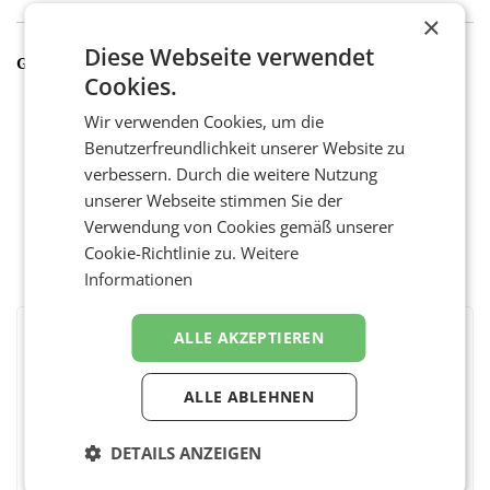
×
Diese Webseite verwendet
GALERIE
Cookies.
Wir verwenden Cookies, um die
Benutzerfreundlichkeit unserer Website zu
verbessern. Durch die weitere Nutzung
unserer Webseite stimmen Sie der
Verwendung von Cookies gemäß unserer
Cookie-Richtlinie zu.
Weitere
Informationen
ALLE AKZEPTIEREN
BEWERTEN SIE DIESEN ARTIKEL
ALLE ABLEHNEN
DETAILS ANZEIGEN
Facebook
Twitter
Messenger
WhatsApp
LinkedIn
XING
Teilen