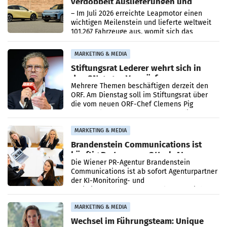
verdoppelt Auslieferungen und
überschreitet die 100.000er-Marke
– Im Juli 2026 erreichte Leapmotor einen
wichtigen Meilenstein und lieferte weltweit
101.267 Fahrzeuge aus, womit sich das
Ergebnis gegenüber Juli 2025 mehr als
verdoppelte (+102
MARKETING & MEDIA
Stiftungsrat Lederer wehrt sich in
den SN gegen Vorwürfe
Mehrere Themen beschäftigen derzeit den
ORF. Am Dienstag soll im Stiftungsrat über
die vom neuen ORF-Chef Clemens Pig
vorgeschlagenen Besetzungen für die
Direktionen abgestimmt werden.
MARKETING & MEDIA
Brandenstein Communications ist
künftig Partner von OtterlyAI
Die Wiener PR-Agentur Brandenstein
Communications ist ab sofort Agenturpartner
der KI-Monitoring- und
Optimierungsplattform OtterlyAI. Damit baut
die Agentur ihr Leistungsportfolio
MARKETING & MEDIA
Wechsel im Führungsteam: Unique