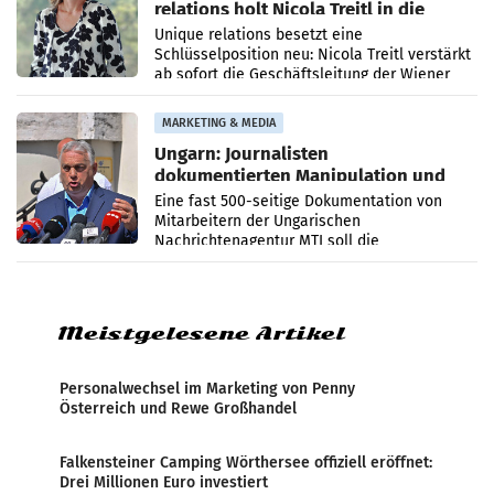
relations holt Nicola Treitl in die
Geschäftsleitung
Unique relations besetzt eine
Schlüsselposition neu: Nicola Treitl verstärkt
ab sofort die Geschäftsleitung der Wiener
PR-Agentur an der Seite von Josef Kalina und
Anna Kalina-Mahr.
MARKETING & MEDIA
Ungarn: Journalisten
dokumentierten Manipulation und
Zensur
Eine fast 500-seitige Dokumentation von
Mitarbeitern der Ungarischen
Nachrichtenagentur MTI soll die
systematische Nachrichten-Manipulation und
Zensur bei der Agentur während der Zeit
Meistgelesene Artikel
Personalwechsel im Marketing von Penny
Österreich und Rewe Großhandel
Falkensteiner Camping Wörthersee offiziell eröffnet:
Drei Millionen Euro investiert