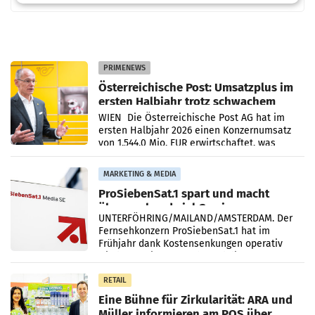
PRIMENEWS
Österreichische Post: Umsatzplus im
ersten Halbjahr trotz schwachem
Briefgeschäft
WIEN Die Österreichische Post AG hat im
ersten Halbjahr 2026 einen Konzernumsatz
von 1.544,0 Mio. EUR erwirtschaftet, was
einem Plus von 3,8 Prozent gegenüber dem
Vergleichszeitraum
MARKETING & MEDIA
ProSiebenSat.1 spart und macht
überraschend viel Gewinn
UNTERFÖHRING/MAILAND/AMSTERDAM. Der
Fernsehkonzern ProSiebenSat.1 hat im
Frühjahr dank Kostensenkungen operativ
wieder Gewinn gemacht und die
Markterwartung deutlich übertroffen.
RETAIL
Eine Bühne für Zirkularität: ARA und
Müller informieren am POS über