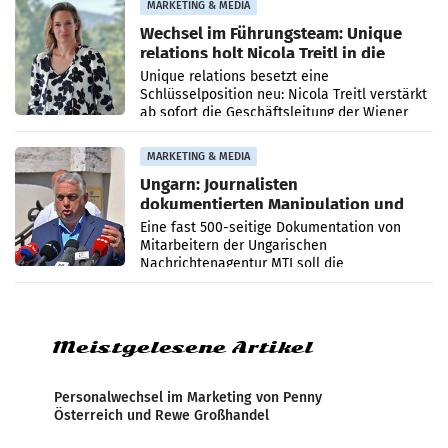
MARKETING & MEDIA
Wechsel im Führungsteam: Unique
relations holt Nicola Treitl in die
Geschäftsleitung
Unique relations besetzt eine
Schlüsselposition neu: Nicola Treitl verstärkt
ab sofort die Geschäftsleitung der Wiener
PR-Agentur an der Seite von Josef Kalina und
Anna Kalina-Mahr.
MARKETING & MEDIA
Ungarn: Journalisten
dokumentierten Manipulation und
Zensur
Eine fast 500-seitige Dokumentation von
Mitarbeitern der Ungarischen
Nachrichtenagentur MTI soll die
systematische Nachrichten-Manipulation und
Zensur bei der Agentur während der Zeit
Meistgelesene Artikel
Personalwechsel im Marketing von Penny
Österreich und Rewe Großhandel