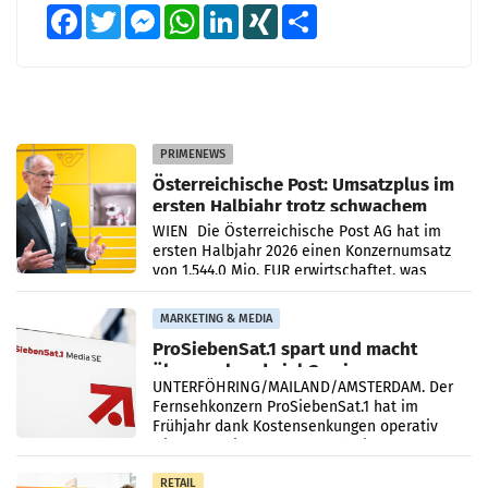
Facebook
Twitter
Messenger
WhatsApp
LinkedIn
XING
Teilen
PRIMENEWS
Österreichische Post: Umsatzplus im
ersten Halbjahr trotz schwachem
Briefgeschäft
WIEN Die Österreichische Post AG hat im
ersten Halbjahr 2026 einen Konzernumsatz
von 1.544,0 Mio. EUR erwirtschaftet, was
einem Plus von 3,8 Prozent gegenüber dem
Vergleichszeitraum
MARKETING & MEDIA
ProSiebenSat.1 spart und macht
überraschend viel Gewinn
UNTERFÖHRING/MAILAND/AMSTERDAM. Der
Fernsehkonzern ProSiebenSat.1 hat im
Frühjahr dank Kostensenkungen operativ
wieder Gewinn gemacht und die
Markterwartung deutlich übertroffen.
RETAIL