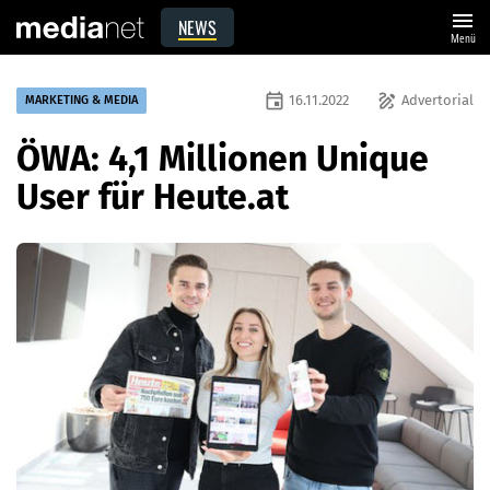
menu
NEWS
Menü
event
draw
16.11.2022
Advertorial
MARKETING & MEDIA
ÖWA: 4,1 Millionen Unique
User für Heute.at