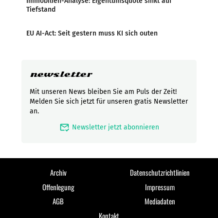
Immobilien-Analyse: Eigentumsquote sinkt auf
Tiefstand
EU AI-Act: Seit gestern muss KI sich outen
newsletter
Mit unseren News bleiben Sie am Puls der Zeit!
Melden Sie sich jetzt für unseren gratis Newsletter
an.
mark_email_read
Newsletter jetzt abonnieren
Archiv
Datenschutzrichtlinien
Offenlegung
Impressum
AGB
Mediadaten
Kontakt