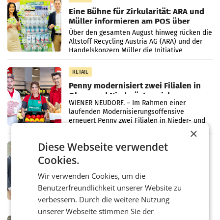
Eine Bühne für Zirkularität: ARA und
Müller informieren am POS über
Kreislauffähigkeit
Über den gesamten August hinweg rücken die
Altstoff Recycling Austria AG (ARA) und der
Handelskonzern Müller die Initiative
„Kreislauf-Helden“ in allen österreichischen
Müller-Filialen
RETAIL
Penny modernisiert zwei Filialen in
Ober- und Niederösterreich
WIENER NEUDORF. – Im Rahmen einer
laufenden Modernisierungsoffensive
erneuert Penny zwei Filialen in Nieder- und
Oberösterreich. Die beiden Standorte liegen
×
in Haag sowie im rund
Diese Webseite verwendet
RETAIL
Cookies.
Alles bereit für den Wechsel: Jürgen
Albrecht setzt ab 1.1.2027 auf Adeg
Wir verwenden Cookies, um die
WIENER NEUDORF. – Die geplante
Zusammenarbeit zwischen Adeg und dem
Benutzerfreundlichkeit unserer Website zu
Vorarlberger Kaufmann Jürgen Albrecht ist
verbessern. Durch die weitere Nutzung
kartellrechtlich freigegeben: Die
unserer Webseite stimmen Sie der
Bundeswettbewerbsbehörde und der
Bundeskartellanwalt