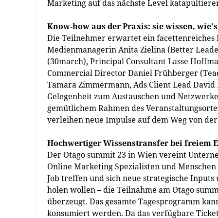
Marketing auf das nächste Level katapultiere
Know-how aus der Praxis: sie wissen, wie's
Die Teilnehmer erwartet ein facettenreiche
Medienmanagerin Anita Zielina (Better Lea
(30march), Principal Consultant Lasse Hoffma
Commercial Director Daniel Frühberger (Tead
Tamara Zimmermann, Ads Client Lead David 
Gelegenheit zum Austauschen und Netzwerken 
gemütlichem Rahmen des Veranstaltungsortes 
verleihen neue Impulse auf dem Weg von der 
Hochwertiger Wissenstransfer bei freiem Ei
Der Otago summit 23 in Wien vereint Unter
Online Marketing Spezialisten und Menschen
Job treffen und sich neue strategische Input
holen wollen – die Teilnahme am Otago summit
überzeugt. Das gesamte Tagesprogramm kann 
konsumiert werden. Da das verfügbare Ticketk