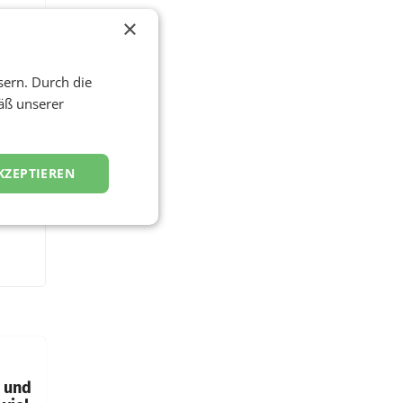
×
sern. Durch die
äß unserer
KZEPTIEREN
t und