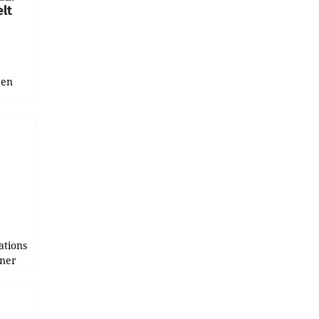
lt
gen
uge
bnis
r als
tions
tner
e