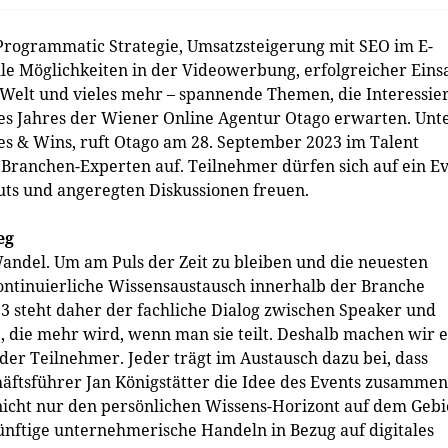
 Programmatic Strategie, Umsatzsteigerung mit SEO im E-
e Möglichkeiten in der Videowerbung, erfolgreicher Eins
-Welt und vieles mehr – spannende Themen, die Interessie
es Jahres der Wiener Online Agentur Otago erwarten. Unt
es & Wins, ruft Otago am 28. September 2023 im Talent
Branchen-Experten auf. Teilnehmer dürfen sich auf ein E
uts und angeregten Diskussionen freuen.
eg
andel. Um am Puls der Zeit zu bleiben und die neuesten
kontinuierliche Wissensaustausch innerhalb der Branche
23 steht daher der fachliche Dialog zwischen Speaker und
e, die mehr wird, wenn man sie teilt. Deshalb machen wir e
er Teilnehmer. Jeder trägt im Austausch dazu bei, dass
häftsführer Jan Königstätter die Idee des Events zusammen
 nicht nur den persönlichen Wissens-Horizont auf dem Gebi
ünftige unternehmerische Handeln in Bezug auf digitales