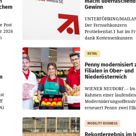
n
macht überraschend 
achem
Gewinn
UNTERFÖHRING/MAILA
e Post
Der Fernsehkonzern
hr 2026
ProSiebenSat.1 hat im F
n
dank Kostensenkungen
operativ wieder Gewinn
m Plus
gemacht und die
RETAIL
er
Markterwartung deutlic
übertroffen.
Penny modernisiert 
Filialen in Ober- und
m
Niederösterreich
WIENER NEUDORF. – Im
st
Rahmen einer laufenden
ff
Modernisierungsoffensiv
A)
erneuert Penny zwei Fili
Nieder- und Oberösterre
slauf-
Die beiden Standorte lie
MOBILITY BUSINESS
Haag sowie im rund
ilialen
Rekordergebnis im Ju