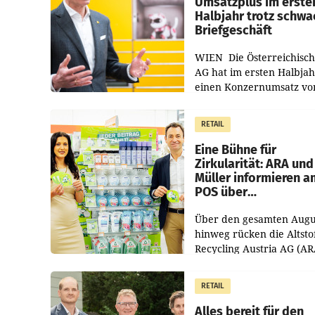
Umsatzplus im erste
Halbjahr trotz schw
Briefgeschäft
WIEN Die Österreichisch
AG hat im ersten Halbja
einen Konzernumsatz vo
1.544,0 Mio. EUR
erwirtschaftet, was eine
RETAIL
von 3,8 Prozent gegenüb
dem Vergleichszeitraum
Eine Bühne für
Zirkularität: ARA und
Müller informieren a
POS über
Kreislauffähigkeit
Über den gesamten Augu
hinweg rücken die Altsto
Recycling Austria AG (AR
und der Handelskonzern
Müller die Initiative „Krei
RETAIL
Helden“ in allen
österreichischen Müller-F
Alles bereit für den