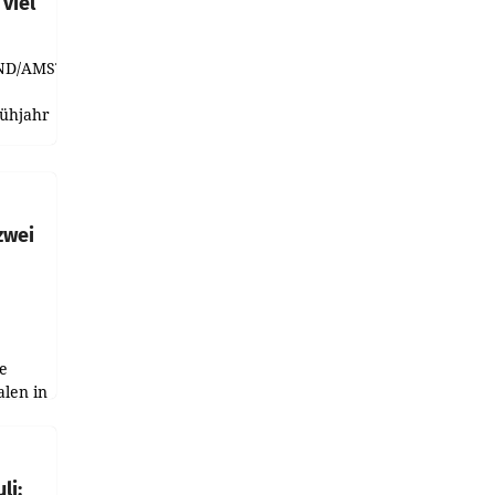
viel
ND/AMSTERDAM.
rühjahr
h
zwei
e
alen in
ich.
gen in
li: