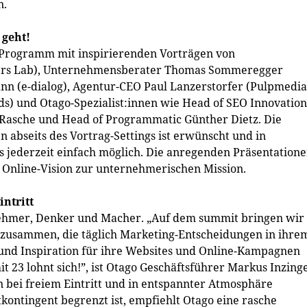
n.
 geht!
s Programm mit inspirierenden Vorträgen von
ders Lab), Unternehmensberater Thomas Sommeregger
nn (e-dialog), Agentur-CEO Paul Lanzerstorfer (Pulpmedia
s) und Otago-Spezialist:innen wie Head of SEO Innovation
Rasche und Head of Programmatic Günther Dietz. Die
abseits des Vortrag-Settings ist erwünscht und in
jederzeit einfach möglich. Die anregenden Präsentation
Online-Vision zur unternehmerischen Mission.
ntritt
nehmer, Denker und Macher. „Auf dem summit bringen wir
 zusammen, die täglich Marketing-Entscheidungen in ihre
s und Inspiration für ihre Websites und Online-Kampagnen
 23 lohnt sich!”, ist Otago Geschäftsführer Markus Inzing
bei freiem Eintritt und in entspannter Atmosphäre
ontingent begrenzt ist, empfiehlt Otago eine rasche