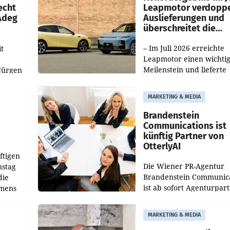
echt
Leapmotor verdoppe
 Adeg
Auslieferungen und
überschreitet die
100.000er-Marke
– Im Juli 2026 erreichte
t
Leapmotor einen wichti
Meilenstein und lieferte
Jürgen
weltweit 101.267 Fahrze
ich
aus, womit sich das Erge
MARKETING & MEDIA
gegenüber Juli 2025 meh
örde
verdoppelte (+102
walt
Brandenstein
Communications ist
künftig Partner von
OtterlyAI
ftigen
Die Wiener PR-Agentur
nstag
Brandenstein Communica
die
ist ab sofort Agenturpar
emens
der KI-Monitoring- und
Optimierungsplattform
MARKETING & MEDIA
OtterlyAI. Damit baut di