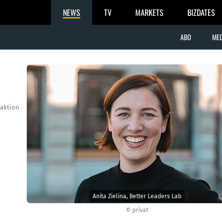
NEWS
TV
MARKETS
BIZDATES
ABO
MED
aktion
Anita Zielina, Better Leaders Lab
© privat