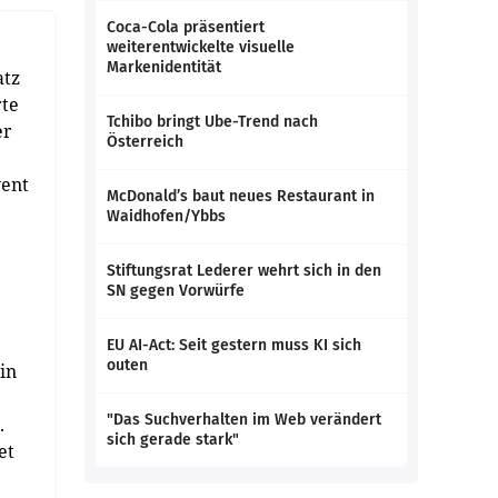
Coca-Cola präsentiert
weiterentwickelte visuelle
Markenidentität
atz
rte
Tchibo bringt Ube-Trend nach
er
Österreich
vent
McDonald’s baut neues Restaurant in
Waidhofen/Ybbs
Stiftungsrat Lederer wehrt sich in den
SN gegen Vorwürfe
EU AI-Act: Seit gestern muss KI sich
outen
in
"Das Suchverhalten im Web verändert
.
sich gerade stark"
et