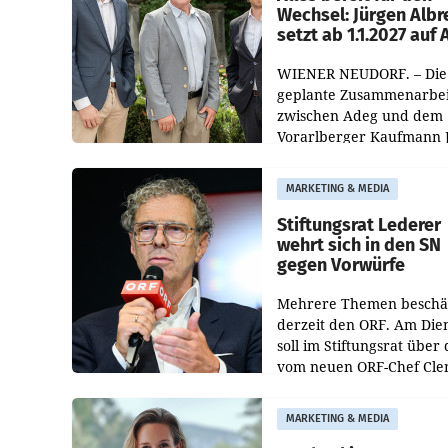
Wechsel: Jürgen Albr
setzt ab 1.1.2027 auf
WIENER NEUDORF. – Die
geplante Zusammenarbei
zwischen Adeg und dem
Vorarlberger Kaufmann 
Albrecht ist kartellrechtl
freigegeben: Die
MARKETING & MEDIA
Bundeswettbewerbsbeh
und der Bundeskartellan
Stiftungsrat Lederer
wehrt sich in den SN
gegen Vorwürfe
Mehrere Themen beschä
derzeit den ORF. Am Die
soll im Stiftungsrat über 
vom neuen ORF-Chef Cl
Pig vorgeschlagenen
Besetzungen für die
MARKETING & MEDIA
Direktionen abgestimmt