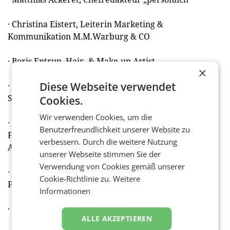
· Christina Eistert, Leiterin Marketing &
Kommunikation M.M.Warburg & CO
· Boris Entrup, Hair- & Make-up Artist
×
Diese Webseite verwendet
· Anja Görzel, Kommunikationschefin
Südwestrundfunk (SWR)
Cookies.
Wir verwenden Cookies, um die
· Roland Heintze, Geschäftsführender Gesellschafter
Benutzerfreundlichkeit unserer Website zu
Faktenkontor Holding und Geschäftsführer PER
verbessern. Durch die weitere Nutzung
Agency
unserer Webseite stimmen Sie der
Verwendung von Cookies gemäß unserer
· Isfried Hennen, ehemaliger Leiter
Cookie-Richtlinie zu.
Weitere
Produktkommunikation Ford-Werke
Informationen
· Marcus Heumann, Leiter Academy news aktuell
ALLE AKZEPTIEREN