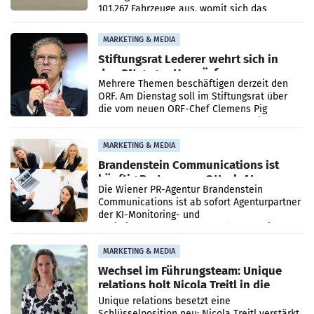
101.267 Fahrzeuge aus, womit sich das
Ergebnis gegenüber Juli 2025 mehr als
verdoppelte (+102
MARKETING & MEDIA
Stiftungsrat Lederer wehrt sich in
den SN gegen Vorwürfe
Mehrere Themen beschäftigen derzeit den
ORF. Am Dienstag soll im Stiftungsrat über
die vom neuen ORF-Chef Clemens Pig
vorgeschlagenen Besetzungen für die
Direktionen abgestimmt werden.
MARKETING & MEDIA
Brandenstein Communications ist
künftig Partner von OtterlyAI
Die Wiener PR-Agentur Brandenstein
Communications ist ab sofort Agenturpartner
der KI-Monitoring- und
Optimierungsplattform OtterlyAI. Damit baut
die Agentur ihr Leistungsportfolio
MARKETING & MEDIA
Wechsel im Führungsteam: Unique
relations holt Nicola Treitl in die
Geschäftsleitung
Unique relations besetzt eine
Schlüsselposition neu: Nicola Treitl verstärkt