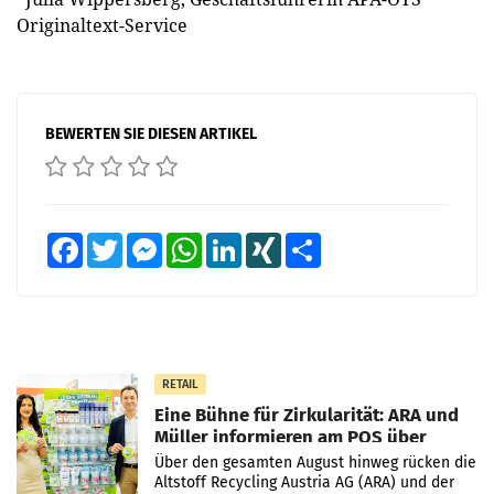
Originaltext-Service
BEWERTEN SIE DIESEN ARTIKEL
Facebook
Twitter
Messenger
WhatsApp
LinkedIn
XING
Teilen
RETAIL
Eine Bühne für Zirkularität: ARA und
Müller informieren am POS über
Kreislauffähigkeit
Über den gesamten August hinweg rücken die
Altstoff Recycling Austria AG (ARA) und der