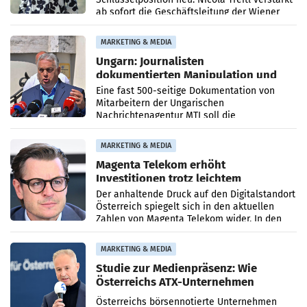
ab sofort die Geschäftsleitung der Wiener
PR-Agentur an der Seite von Josef Kalina und
Anna Kalina-Mahr.
MARKETING & MEDIA
Ungarn: Journalisten
dokumentierten Manipulation und
Zensur
Eine fast 500-seitige Dokumentation von
Mitarbeitern der Ungarischen
Nachrichtenagentur MTI soll die
systematische Nachrichten-Manipulation und
Zensur bei der Agentur während der Zeit
MARKETING & MEDIA
Magenta Telekom erhöht
Investitionen trotz leichtem
Umsatzrückgang
Der anhaltende Druck auf den Digitalstandort
Österreich spiegelt sich in den aktuellen
Zahlen von Magenta Telekom wider. In den
ersten sechs Monaten des laufenden Jahres
verzeichnete
MARKETING & MEDIA
Studie zur Medienpräsenz: Wie
Österreichs ATX-Unternehmen
international wahrgenommen
Österreichs börsennotierte Unternehmen