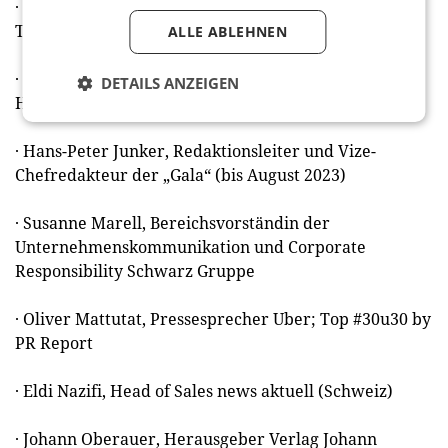
· Pia Hilbrich, Partnerships Manager DACH Danone;
Top #30u30 by PR Report
ALLE ABLEHNEN
· Silva Imken, Leitung Marketing & Vertrieb Dr.
DETAILS ANZEIGEN
Hauschka
· Hans-Peter Junker, Redaktionsleiter und Vize-
Chefredakteur der „Gala“ (bis August 2023)
· Susanne Marell, Bereichsvorständin der
Unternehmenskommunikation und Corporate
Responsibility Schwarz Gruppe
· Oliver Mattutat, Pressesprecher Uber; Top #30u30 by
PR Report
· Eldi Nazifi, Head of Sales news aktuell (Schweiz)
· Johann Oberauer, Herausgeber Verlag Johann