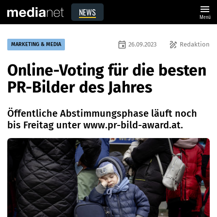
menu
NEWS
Menü
event
draw
26.09.2023
Redaktion
MARKETING & MEDIA
Online-Voting für die besten
PR-Bilder des Jahres
Öffentliche Abstimmungsphase läuft noch
bis Freitag unter www.pr-bild-award.at.