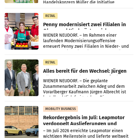
Handelskonzern Müller die Initiative
„Kreislauf-Helden“ in allen österreichischen
Müller-Filialen
RETAIL
Penny modernisiert zwei Filialen in
Ober- und Niederösterreich
WIENER NEUDORF. – Im Rahmen einer
laufenden Modernisierungsoffensive
erneuert Penny zwei Filialen in Nieder- und
Oberösterreich. Die beiden Standorte liegen
in Haag sowie im rund
RETAIL
Alles bereit für den Wechsel: Jürgen
Albrecht setzt ab 1.1.2027 auf Adeg
WIENER NEUDORF. – Die geplante
Zusammenarbeit zwischen Adeg und dem
Vorarlberger Kaufmann Jürgen Albrecht ist
kartellrechtlich freigegeben: Die
Bundeswettbewerbsbehörde und der
Bundeskartellanwalt
MOBILITY BUSINESS
Rekordergebnis im Juli: Leapmotor
verdoppelt Auslieferungen und
überschreitet die 100.000er-Marke
– Im Juli 2026 erreichte Leapmotor einen
wichtigen Meilenstein und lieferte weltweit