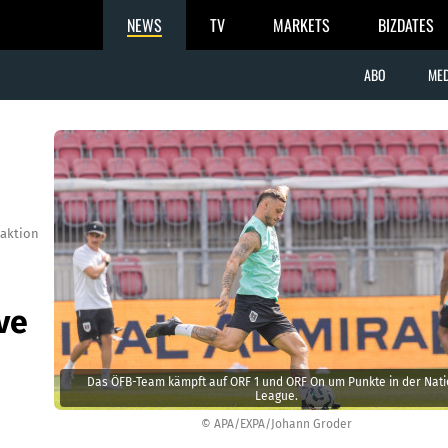
NEWS
TV
MARKETS
BIZDATES
ABO
MED
aktion
ve
Das ÖFB-Team kämpft auf ORF 1 und ORF On um Punkte in der Nat
League.
© APA/EXPA/Johann Groder