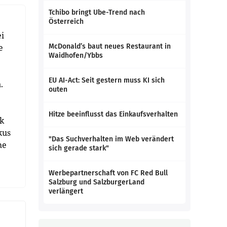
Tchibo bringt Ube-Trend nach
Österreich
i
e
McDonald’s baut neues Restaurant in
Waidhofen/Ybbs
EU AI-Act: Seit gestern muss KI sich
.
outen
Hitze beeinflusst das Einkaufsverhalten
ck
kus
"Das Suchverhalten im Web verändert
he
sich gerade stark"
Werbepartnerschaft von FC Red Bull
Salzburg und SalzburgerLand
verlängert