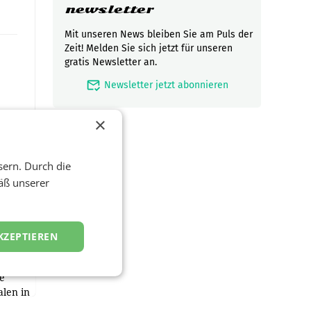
newsletter
Mit unseren News bleiben Sie am Puls der
Zeit! Melden Sie sich jetzt für unseren
gratis Newsletter an.
mark_email_read
Newsletter jetzt abonnieren
×
sern. Durch die
äß unserer
zwei
KZEPTIEREN
e
alen in
ich.