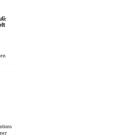
gen in
li:
lt
gen
uge
bnis
r als
tions
tner