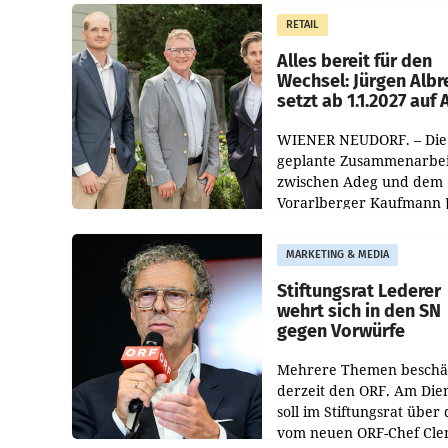
Müller die Initiative „Krei
RETAIL
Helden“ in allen
österreichischen Müller-F
Alles bereit für den
Wechsel: Jürgen Albr
setzt ab 1.1.2027 auf
WIENER NEUDORF. – Die
geplante Zusammenarbei
zwischen Adeg und dem
Vorarlberger Kaufmann 
Albrecht ist kartellrechtl
freigegeben: Die
MARKETING & MEDIA
Bundeswettbewerbsbeh
und der Bundeskartellan
Stiftungsrat Lederer
wehrt sich in den SN
gegen Vorwürfe
Mehrere Themen beschä
derzeit den ORF. Am Die
soll im Stiftungsrat über 
vom neuen ORF-Chef Cl