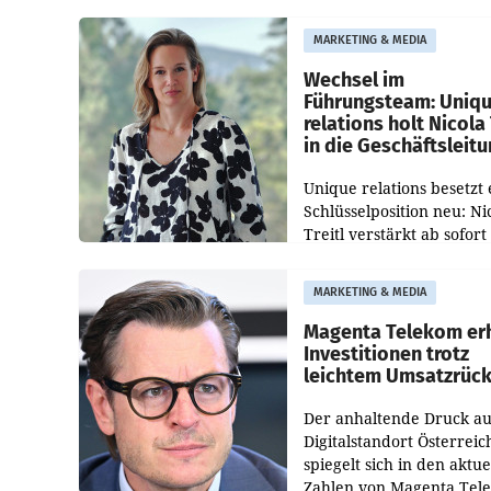
Pig vorgeschlagenen
Besetzungen für die
MARKETING & MEDIA
Direktionen abgestimmt
werden.
Wechsel im
Führungsteam: Uniq
relations holt Nicola 
in die Geschäftsleit
Unique relations besetzt 
Schlüsselposition neu: Ni
Treitl verstärkt ab sofort
Geschäftsleitung der Wi
PR-Agentur an der Seite 
MARKETING & MEDIA
Josef Kalina und Anna Ka
Mahr.
Magenta Telekom er
Investitionen trotz
leichtem Umsatzrüc
Der anhaltende Druck au
Digitalstandort Österreic
spiegelt sich in den aktue
Zahlen von Magenta Tel