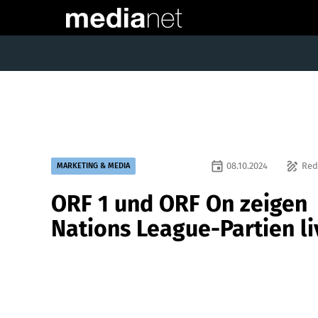
event
draw
08.10.2024
Red
MARKETING & MEDIA
ORF 1 und ORF On zeigen
Nations League-Partien li