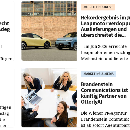
slauf-
Die beiden Standorte lie
MOBILITY BUSINESS
Haag sowie im rund
ilialen
Rekordergebnis im Ju
echt
Leapmotor verdoppe
 Adeg
Auslieferungen und
überschreitet die
100.000er-Marke
– Im Juli 2026 erreichte
t
Leapmotor einen wichti
Meilenstein und lieferte
Jürgen
weltweit 101.267 Fahrze
ich
aus, womit sich das Erge
MARKETING & MEDIA
gegenüber Juli 2025 meh
örde
verdoppelte (+102
walt
Brandenstein
Communications ist
künftig Partner von
OtterlyAI
ftigen
Die Wiener PR-Agentur
nstag
Brandenstein Communica
die
ist ab sofort Agenturpar
emens