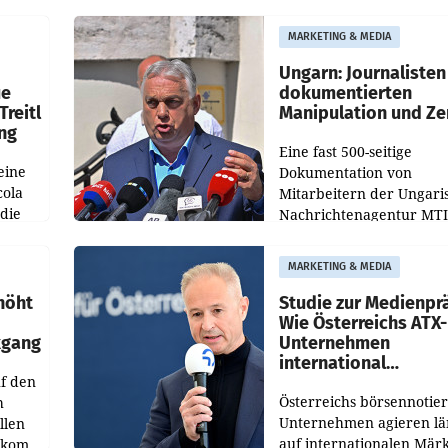
der KI-Monitoring- und
Optimierungsplattform
MARKETING & MEDIA
OtterlyAI. Damit baut di
Agentur ihr Leistungspor
Ungarn: Journalisten
ue
dokumentierten
Treitl
Manipulation und Ze
ung
Eine fast 500-seitige
eine
Dokumentation von
cola
Mitarbeitern der Ungari
 die
Nachrichtenagentur MTI 
ener
die systematische Nachri
von
Manipulation und Zensur
MARKETING & MEDIA
lina-
der Agentur während de
höht
Studie zur Medienpr
Wie Österreichs ATX-
kgang
Unternehmen
international
f den
wahrgenommen wer
Österreichs börsennotier
h
Unternehmen agieren lä
llen
auf internationalen Märk
ekom