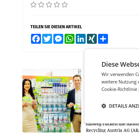
TEILEN SIE DIESEN ARTIKEL
Facebook
Twitter
Messenger
WhatsApp
LinkedIn
XING
Teilen
Diese Webse
Wir verwenden Co
RETAIL
weitere Nutzung 
Eine Bühne für
Cookie-Richtlinie
Zirkularität: ARA und
Müller informieren a
POS über
DETAILS ANZ
Kreislauffähigkeit
Über den gesamten Augu
hinweg rücken die Altsto
Recycling Austria AG (AR
und der Handelskonzern