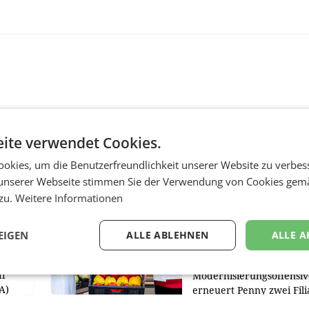
ite verwendet Cookies.
okies, um die Benutzerfreundlichkeit unserer Website zu verbes
RETAIL
unserer Webseite stimmen Sie der Verwendung von Cookies gem
Penny modernisiert 
 zu.
Weitere Informationen
Filialen in Ober- und
m
Niederösterreich
EIGEN
ALLE ABLEHNEN
ALLE A
WIENER NEUDORF. – Im
st
Rahmen einer laufenden
ff
Modernisierungsoffensiv
A)
erneuert Penny zwei Fili
Nieder- und Oberösterre