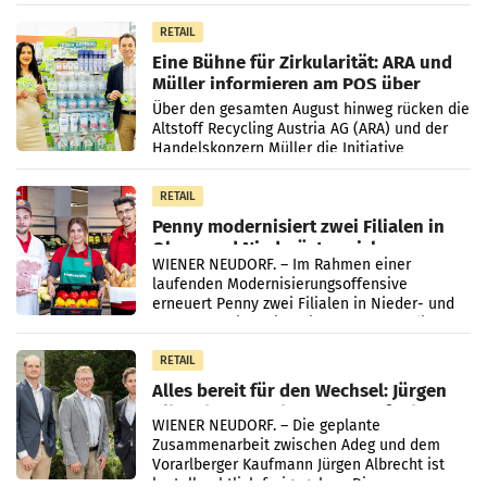
Markterwartung deutlich übertroffen.
RETAIL
Eine Bühne für Zirkularität: ARA und
Müller informieren am POS über
Kreislauffähigkeit
Über den gesamten August hinweg rücken die
Altstoff Recycling Austria AG (ARA) und der
Handelskonzern Müller die Initiative
„Kreislauf-Helden“ in allen österreichischen
Müller-Filialen
RETAIL
Penny modernisiert zwei Filialen in
Ober- und Niederösterreich
WIENER NEUDORF. – Im Rahmen einer
laufenden Modernisierungsoffensive
erneuert Penny zwei Filialen in Nieder- und
Oberösterreich. Die beiden Standorte liegen
in Haag sowie im rund
RETAIL
Alles bereit für den Wechsel: Jürgen
Albrecht setzt ab 1.1.2027 auf Adeg
WIENER NEUDORF. – Die geplante
Zusammenarbeit zwischen Adeg und dem
Vorarlberger Kaufmann Jürgen Albrecht ist
kartellrechtlich freigegeben: Die