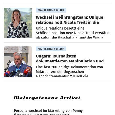
Optimierungsplattform OtterlyAI. Damit baut
die Agentur ihr Leistungsportfolio
MARKETING & MEDIA
Wechsel im Führungsteam: Unique
relations holt Nicola Treitl in die
Geschäftsleitung
Unique relations besetzt eine
Schlüsselposition neu: Nicola Treitl verstärkt
ab sofort die Geschäftsleitung der Wiener
PR-Agentur an der Seite von Josef Kalina und
Anna Kalina-Mahr.
MARKETING & MEDIA
Ungarn: Journalisten
dokumentierten Manipulation und
Zensur
Eine fast 500-seitige Dokumentation von
Mitarbeitern der Ungarischen
Nachrichtenagentur MTI soll die
systematische Nachrichten-Manipulation und
Zensur bei der Agentur während der Zeit
Meistgelesene Artikel
Personalwechsel im Marketing von Penny