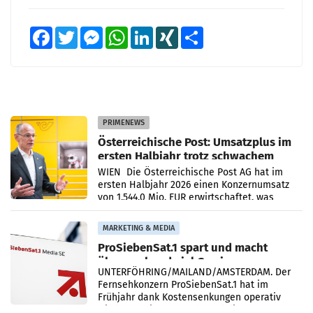
Facebook
Twitter
Messenger
WhatsApp
LinkedIn
XING
Teilen
PRIMENEWS
Österreichische Post: Umsatzplus im
ersten Halbjahr trotz schwachem
Briefgeschäft
WIEN Die Österreichische Post AG hat im
ersten Halbjahr 2026 einen Konzernumsatz
von 1.544,0 Mio. EUR erwirtschaftet, was
einem Plus von 3,8 Prozent gegenüber dem
Vergleichszeitraum
MARKETING & MEDIA
ProSiebenSat.1 spart und macht
überraschend viel Gewinn
UNTERFÖHRING/MAILAND/AMSTERDAM. Der
Fernsehkonzern ProSiebenSat.1 hat im
Frühjahr dank Kostensenkungen operativ
wieder Gewinn gemacht und die