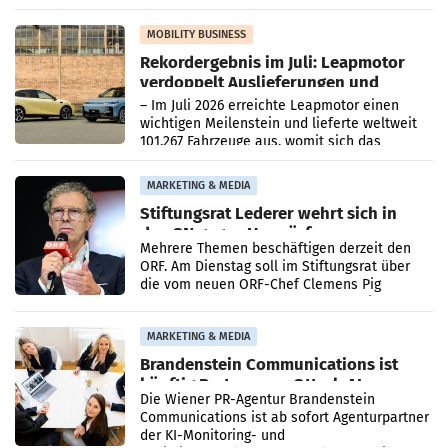
Bundeswettbewerbsbehörde und der
Bundeskartellanwalt
MOBILITY BUSINESS
Rekordergebnis im Juli: Leapmotor
verdoppelt Auslieferungen und
überschreitet die 100.000er-Marke
– Im Juli 2026 erreichte Leapmotor einen
wichtigen Meilenstein und lieferte weltweit
101.267 Fahrzeuge aus, womit sich das
Ergebnis gegenüber Juli 2025 mehr als
verdoppelte (+102
MARKETING & MEDIA
Stiftungsrat Lederer wehrt sich in
den SN gegen Vorwürfe
Mehrere Themen beschäftigen derzeit den
ORF. Am Dienstag soll im Stiftungsrat über
die vom neuen ORF-Chef Clemens Pig
vorgeschlagenen Besetzungen für die
Direktionen abgestimmt werden.
MARKETING & MEDIA
Brandenstein Communications ist
künftig Partner von OtterlyAI
Die Wiener PR-Agentur Brandenstein
Communications ist ab sofort Agenturpartner
der KI-Monitoring- und