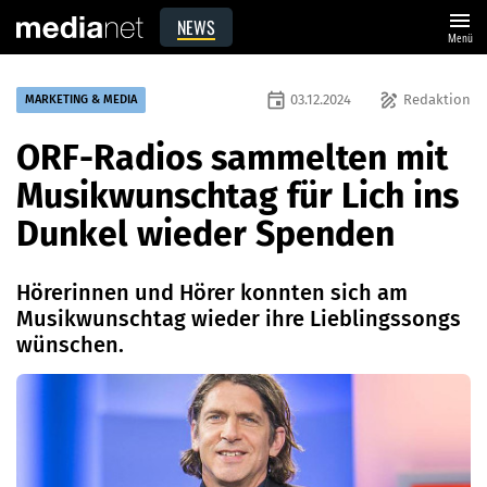
menu
NEWS
Menü
event
draw
03.12.2024
Redaktion
MARKETING & MEDIA
ORF-Radios sammelten mit
Musikwunschtag für Lich ins
Dunkel wieder Spenden
Hörerinnen und Hörer konnten sich am
Musikwunschtag wieder ihre Lieblingssongs
wünschen.