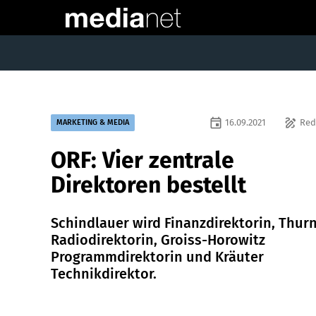
event
draw
16.09.2021
Red
MARKETING & MEDIA
ORF: Vier zentrale
Direktoren bestellt
Schindlauer wird Finanzdirektorin, Thur
Radiodirektorin, Groiss-Horowitz
Programmdirektorin und Kräuter
Technikdirektor.