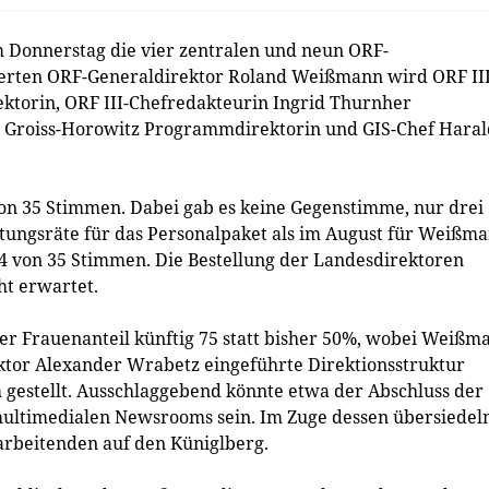
m Donnerstag die vier zentralen und neun ORF-
ierten ORF-Generaldirektor Roland Weißmann wird ORF III
ektorin, ORF III-Chefredakteurin Ingrid Thurnher
ie Groiss-Horowitz Programmdirektorin und GIS-Chef Haral
von 35 Stimmen. Dabei gab es keine Gegenstimme, nur drei
tungsräte für das Personalpaket als im August für Weißma
24 von 35 Stimmen. Die Bestellung der Landesdirektoren
ht erwartet.
er Frauenanteil künftig 75 statt bisher 50%, wobei Weißm
tor Alexander Wrabetz eingeführte Direktionsstruktur
 gestellt. Ausschlaggebend könnte etwa der Abschluss der
 multimedialen Newsrooms sein. Im Zuge dessen übersiedel
arbeitenden auf den Küniglberg.