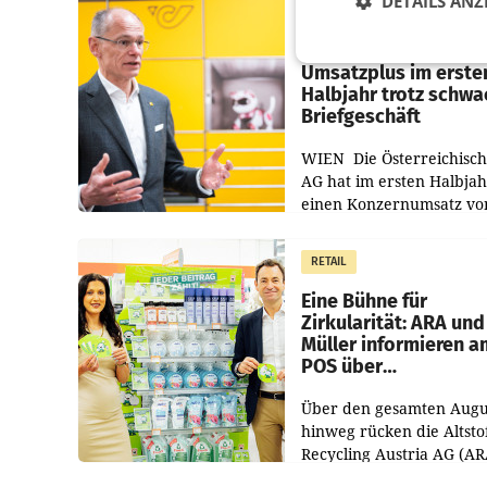
DETAILS ANZ
PRIMENEWS
Österreichische Post
Umsatzplus im erste
Halbjahr trotz schw
Briefgeschäft
WIEN Die Österreichisch
AG hat im ersten Halbja
einen Konzernumsatz vo
1.544,0 Mio. EUR
erwirtschaftet, was eine
RETAIL
von 3,8 Prozent gegenüb
dem Vergleichszeitraum
Eine Bühne für
Zirkularität: ARA und
Müller informieren a
POS über
Kreislauffähigkeit
Über den gesamten Augu
hinweg rücken die Altsto
Recycling Austria AG (AR
und der Handelskonzern