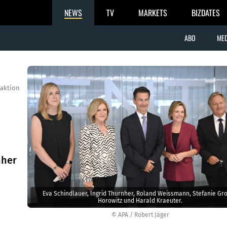
NEWS
TV
MARKETS
BIZDATES
ABO
MED
aktion
nher
Eva Schindlauer, Ingrid Thurnher, Roland Weissmann, Stefanie Gro
Horowitz und Harald Kraeuter.
© APA / Robert Jäger