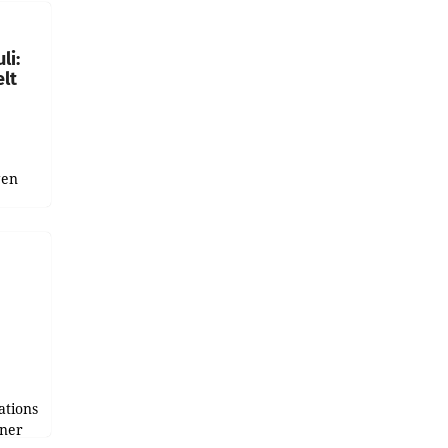
gen in
li:
lt
gen
uge
bnis
r als
tions
tner