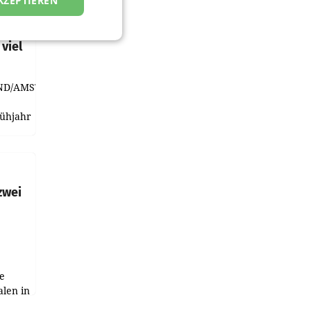
KZEPTIEREN
t und
viel
ND/AMSTERDAM.
rühjahr
h
zwei
e
alen in
ich.