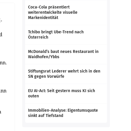
Coca-Cola präsentiert
weiterentwickelte visuelle
Markenidentität
-
Tchibo bringt Ube-Trend nach
d
Österreich
McDonald’s baut neues Restaurant in
Waidhofen/Ybbs
nn.
Stiftungsrat Lederer wehrt sich in den
SN gegen Vorwürfe
ann
EU AI-Act: Seit gestern muss KI sich
outen
Immobilien-Analyse: Eigentumsquote
n
sinkt auf Tiefstand