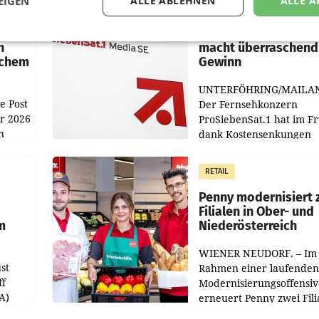
EIGEN
ALLE ABLEHNEN
ALLE A
MARKETING & MEDIA
:
ProSiebenSat.1 spar
n
macht überraschend 
achem
Gewinn
UNTERFÖHRING/MAILA
e Post
Der Fernsehkonzern
hr 2026
ProSiebenSat.1 hat im F
n
dank Kostensenkungen
operativ wieder Gewinn
m Plus
gemacht und die
RETAIL
er
Markterwartung deutlic
übertroffen.
Penny modernisiert 
Filialen in Ober- und
m
Niederösterreich
WIENER NEUDORF. – Im
st
Rahmen einer laufenden
ff
Modernisierungsoffensiv
A)
erneuert Penny zwei Fili
Nieder- und Oberösterre