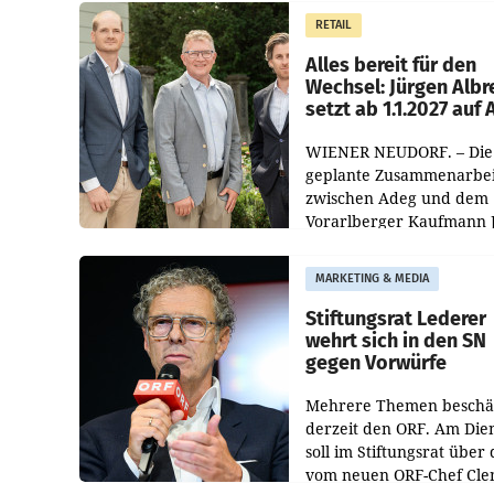
Müller die Initiative „Krei
RETAIL
Helden“ in allen
österreichischen Müller-F
Alles bereit für den
Wechsel: Jürgen Albr
setzt ab 1.1.2027 auf
WIENER NEUDORF. – Die
geplante Zusammenarbei
zwischen Adeg und dem
Vorarlberger Kaufmann 
Albrecht ist kartellrechtl
freigegeben: Die
MARKETING & MEDIA
Bundeswettbewerbsbeh
und der Bundeskartellan
Stiftungsrat Lederer
wehrt sich in den SN
gegen Vorwürfe
Mehrere Themen beschä
derzeit den ORF. Am Die
soll im Stiftungsrat über 
vom neuen ORF-Chef Cl