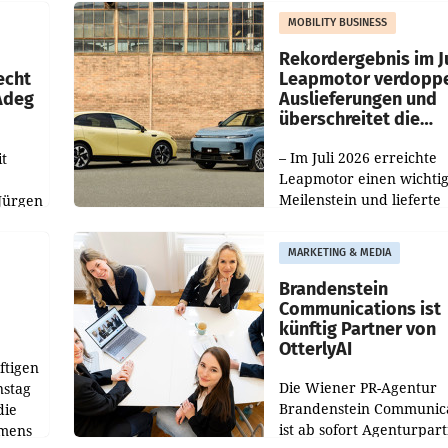
slauf-
Die beiden Standorte lie
MOBILITY BUSINESS
Haag sowie im rund
ilialen
Rekordergebnis im Ju
echt
Leapmotor verdoppe
 Adeg
Auslieferungen und
überschreitet die
100.000er-Marke
– Im Juli 2026 erreichte
t
Leapmotor einen wichti
Meilenstein und lieferte
Jürgen
weltweit 101.267 Fahrze
ich
aus, womit sich das Erge
MARKETING & MEDIA
gegenüber Juli 2025 meh
örde
verdoppelte (+102
walt
Brandenstein
Communications ist
künftig Partner von
OtterlyAI
ftigen
Die Wiener PR-Agentur
nstag
Brandenstein Communica
die
ist ab sofort Agenturpar
emens