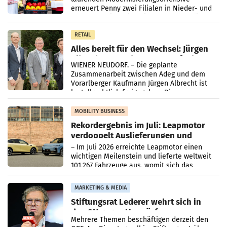
erneuert Penny zwei Filialen in Nieder- und
Oberösterreich. Die beiden Standorte liegen
in Haag sowie im rund
RETAIL
Alles bereit für den Wechsel: Jürgen
Albrecht setzt ab 1.1.2027 auf Adeg
WIENER NEUDORF. – Die geplante
Zusammenarbeit zwischen Adeg und dem
Vorarlberger Kaufmann Jürgen Albrecht ist
kartellrechtlich freigegeben: Die
Bundeswettbewerbsbehörde und der
Bundeskartellanwalt
MOBILITY BUSINESS
Rekordergebnis im Juli: Leapmotor
verdoppelt Auslieferungen und
überschreitet die 100.000er-Marke
– Im Juli 2026 erreichte Leapmotor einen
wichtigen Meilenstein und lieferte weltweit
101.267 Fahrzeuge aus, womit sich das
Ergebnis gegenüber Juli 2025 mehr als
verdoppelte (+102
MARKETING & MEDIA
Stiftungsrat Lederer wehrt sich in
den SN gegen Vorwürfe
Mehrere Themen beschäftigen derzeit den