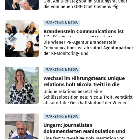
ORF. Am Dienstag soll im Stiftungsrat über
die vom neuen ORF-Chef Clemens Pig
vorgeschlagenen Besetzungen für die
Direktionen abgestimmt werden.
MARKETING & MEDIA
Brandenstein Communications ist
künftig Partner von OtterlyAI
Die Wiener PR-Agentur Brandenstein
Communications ist ab sofort Agenturpartner
der KI-Monitoring- und
Optimierungsplattform OtterlyAI. Damit baut
die Agentur ihr Leistungsportfolio
MARKETING & MEDIA
Wechsel im Führungsteam: Unique
relations holt Nicola Treitl in die
Geschäftsleitung
Unique relations besetzt eine
Schlüsselposition neu: Nicola Treitl verstärkt
ab sofort die Geschäftsleitung der Wiener
PR-Agentur an der Seite von Josef Kalina und
Anna Kalina-Mahr.
MARKETING & MEDIA
Ungarn: Journalisten
dokumentierten Manipulation und
Zensur
Eine fast 500-seitige Dokumentation von