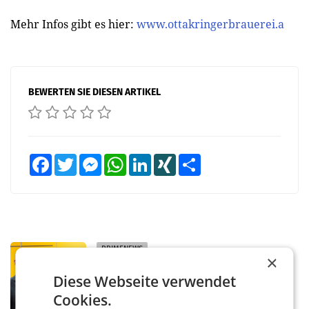
Mehr Infos gibt es hier:
www.ottakringerbrauerei.a
BEWERTEN SIE DIESEN ARTIKEL
Facebook
Twitter
Messenger
WhatsApp
LinkedIn
XING
Teilen
PRIMENEWS
×
Österreichische Post: Umsatzplus im
Diese Webseite verwendet
ersten Halbjahr trotz schwachem
Briefgeschäft
Cookies.
WIEN Die Österreichische Post AG hat im