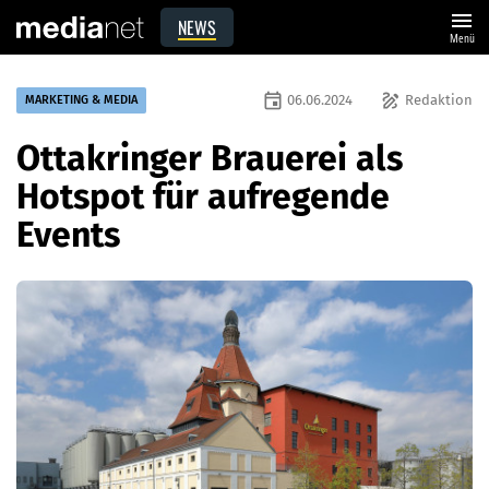
menu
NEWS
Menü
event
draw
06.06.2024
Redaktion
MARKETING & MEDIA
Ottakringer Brauerei als
Hotspot für aufregende
Events