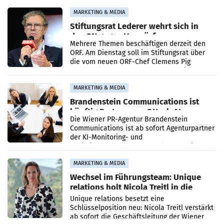
verdoppelte (+102
MARKETING & MEDIA
Stiftungsrat Lederer wehrt sich in
den SN gegen Vorwürfe
Mehrere Themen beschäftigen derzeit den
ORF. Am Dienstag soll im Stiftungsrat über
die vom neuen ORF-Chef Clemens Pig
vorgeschlagenen Besetzungen für die
Direktionen abgestimmt werden.
MARKETING & MEDIA
Brandenstein Communications ist
künftig Partner von OtterlyAI
Die Wiener PR-Agentur Brandenstein
Communications ist ab sofort Agenturpartner
der KI-Monitoring- und
Optimierungsplattform OtterlyAI. Damit baut
die Agentur ihr Leistungsportfolio
MARKETING & MEDIA
Wechsel im Führungsteam: Unique
relations holt Nicola Treitl in die
Geschäftsleitung
Unique relations besetzt eine
Schlüsselposition neu: Nicola Treitl verstärkt
ab sofort die Geschäftsleitung der Wiener