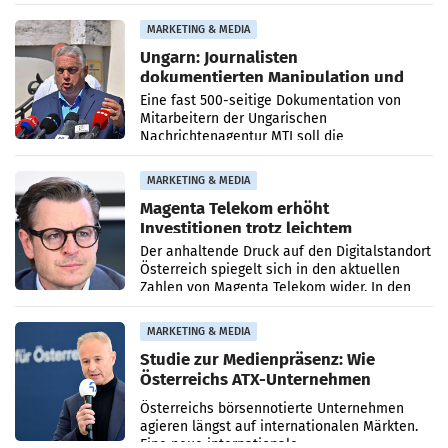
PR-Agentur an der Seite von Josef Kalina und
Anna Kalina-Mahr.
MARKETING & MEDIA
Ungarn: Journalisten
dokumentierten Manipulation und
Zensur
Eine fast 500-seitige Dokumentation von
Mitarbeitern der Ungarischen
Nachrichtenagentur MTI soll die
systematische Nachrichten-Manipulation und
Zensur bei der Agentur während der Zeit
MARKETING & MEDIA
Magenta Telekom erhöht
Investitionen trotz leichtem
Umsatzrückgang
Der anhaltende Druck auf den Digitalstandort
Österreich spiegelt sich in den aktuellen
Zahlen von Magenta Telekom wider. In den
ersten sechs Monaten des laufenden Jahres
verzeichnete
MARKETING & MEDIA
Studie zur Medienpräsenz: Wie
Österreichs ATX-Unternehmen
international wahrgenommen
Österreichs börsennotierte Unternehmen
werden
agieren längst auf internationalen Märkten.
Eine neue internationale