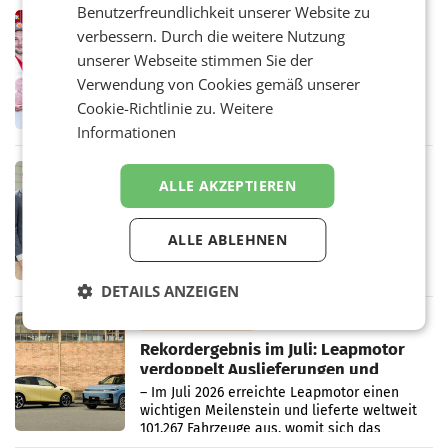
Benutzerfreundlichkeit unserer Website zu
Müller-Filialen
RETAIL
verbessern. Durch die weitere Nutzung
Penny modernisiert zwei Filialen in
unserer Webseite stimmen Sie der
Ober- und Niederösterreich
WIENER NEUDORF. – Im Rahmen einer
Verwendung von Cookies gemäß unserer
laufenden Modernisierungsoffensive
Cookie-Richtlinie zu.
Weitere
erneuert Penny zwei Filialen in Nieder- und
Informationen
Oberösterreich. Die beiden Standorte liegen
in Haag sowie im rund
RETAIL
ALLE AKZEPTIEREN
Alles bereit für den Wechsel: Jürgen
Albrecht setzt ab 1.1.2027 auf Adeg
WIENER NEUDORF. – Die geplante
ALLE ABLEHNEN
Zusammenarbeit zwischen Adeg und dem
Vorarlberger Kaufmann Jürgen Albrecht ist
kartellrechtlich freigegeben: Die
DETAILS ANZEIGEN
Bundeswettbewerbsbehörde und der
Bundeskartellanwalt
MOBILITY BUSINESS
Rekordergebnis im Juli: Leapmotor
verdoppelt Auslieferungen und
überschreitet die 100.000er-Marke
– Im Juli 2026 erreichte Leapmotor einen
wichtigen Meilenstein und lieferte weltweit
101.267 Fahrzeuge aus, womit sich das
Ergebnis gegenüber Juli 2025 mehr als