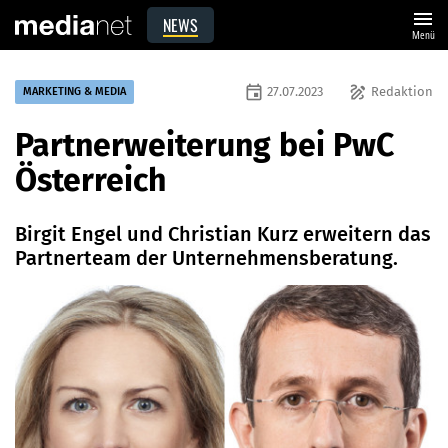
menu
NEWS
Menü
event
draw
27.07.2023
Redaktion
MARKETING & MEDIA
Partnerweiterung bei PwC
Österreich
Birgit Engel und Christian Kurz erweitern das
Partnerteam der Unternehmensberatung.