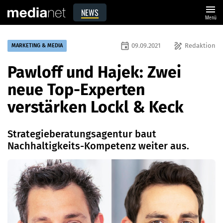
menu
NEWS
Menü
event
draw
09.09.2021
Redaktion
MARKETING & MEDIA
Pawloff und Hajek: Zwei
neue Top-Experten
verstärken Lockl & Keck
Strategieberatungsagentur baut
Nachhaltigkeits-Kompetenz weiter aus.