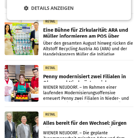
Frühjahr dank Kostensenkungen operativ
DETAILS ANZEIGEN
wieder Gewinn gemacht und die
Markterwartung deutlich übertroffen.
RETAIL
Eine Bühne für Zirkularität: ARA und
Müller informieren am POS über
Kreislauffähigkeit
Über den gesamten August hinweg rücken die
Altstoff Recycling Austria AG (ARA) und der
Handelskonzern Müller die Initiative
„Kreislauf-Helden“ in allen österreichischen
Müller-Filialen
RETAIL
Penny modernisiert zwei Filialen in
Ober- und Niederösterreich
WIENER NEUDORF. – Im Rahmen einer
laufenden Modernisierungsoffensive
erneuert Penny zwei Filialen in Nieder- und
Oberösterreich. Die beiden Standorte liegen
in Haag sowie im rund
RETAIL
Alles bereit für den Wechsel: Jürgen
Albrecht setzt ab 1.1.2027 auf Adeg
WIENER NEUDORF. – Die geplante