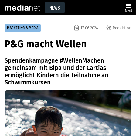
menu
NEWS
Menü
event
draw
17.06.2024
Redaktion
MARKETING & MEDIA
P&G macht Wellen
Spendenkampagne #WellenMachen
gemeinsam mit Bipa und der Cartias
ermöglicht Kindern die Teilnahme an
Schwimmkursen