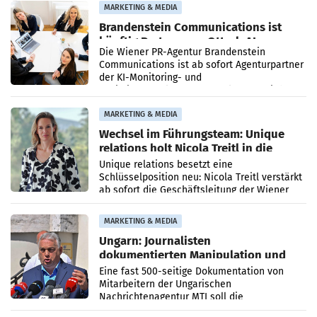
MARKETING & MEDIA
Brandenstein Communications ist
künftig Partner von OtterlyAI
Die Wiener PR-Agentur Brandenstein
Communications ist ab sofort Agenturpartner
der KI-Monitoring- und
Optimierungsplattform OtterlyAI. Damit baut
die Agentur ihr Leistungsportfolio
MARKETING & MEDIA
Wechsel im Führungsteam: Unique
relations holt Nicola Treitl in die
Geschäftsleitung
Unique relations besetzt eine
Schlüsselposition neu: Nicola Treitl verstärkt
ab sofort die Geschäftsleitung der Wiener
PR-Agentur an der Seite von Josef Kalina und
Anna Kalina-Mahr.
MARKETING & MEDIA
Ungarn: Journalisten
dokumentierten Manipulation und
Zensur
Eine fast 500-seitige Dokumentation von
Mitarbeitern der Ungarischen
Nachrichtenagentur MTI soll die
systematische Nachrichten-Manipulation und