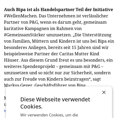
Auch Bipa ist als Handelspartner Teil der Initiative
#WellenMachen. Das Unternehmen ist verlässlicher
Partner von P&G, wenn es darum geht, gemeinsam
karitative Kampagnen im Rahmen von
#GemeinsamStärker umzusetzen. „Die Unterstützung
von Familien, Müttern und Kindern ist uns bei Bipa ein
besonderes Anliegen, bereits seit 15 Jahren sind wir
beispielsweise Partner der Caritas Mutter Kind
Häuser. Aus diesem Grund freut es uns besonders, ein
weiteres Spendenprojekt – gemeinsam mit P&G –
umzusetzen und so nicht nur zur Sicherheit, sondern
auch zur Freude von Kindern beizutragen“, sagt
Markus Geyer, Geschäftsführer von Bipa.
×
Mehr Informationen zur Aktion finden Sie im
Diese Webseite verwendet
unterstehenden Factsheet zum Download oder unter
Cookies.
www.gemeinsamstaerkerpg.at
Wir verwenden Cookies, um die