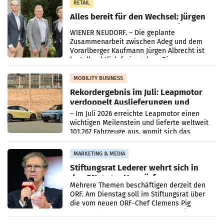
RETAIL
Alles bereit für den Wechsel: Jürgen
Albrecht setzt ab 1.1.2027 auf Adeg
WIENER NEUDORF. – Die geplante
Zusammenarbeit zwischen Adeg und dem
Vorarlberger Kaufmann Jürgen Albrecht ist
kartellrechtlich freigegeben: Die
Bundeswettbewerbsbehörde und der
Bundeskartellanwalt
MOBILITY BUSINESS
Rekordergebnis im Juli: Leapmotor
verdoppelt Auslieferungen und
überschreitet die 100.000er-Marke
– Im Juli 2026 erreichte Leapmotor einen
wichtigen Meilenstein und lieferte weltweit
101.267 Fahrzeuge aus, womit sich das
Ergebnis gegenüber Juli 2025 mehr als
verdoppelte (+102
MARKETING & MEDIA
Stiftungsrat Lederer wehrt sich in
den SN gegen Vorwürfe
Mehrere Themen beschäftigen derzeit den
ORF. Am Dienstag soll im Stiftungsrat über
die vom neuen ORF-Chef Clemens Pig
vorgeschlagenen Besetzungen für die
Direktionen abgestimmt werden.