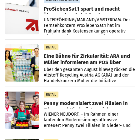
MARKETING & MEDIA
ProSiebenSat.1 spart und macht
überraschend viel Gewinn
UNTERFÖHRING/MAILAND/AMSTERDAM. Der
Fernsehkonzern ProSiebenSat.1 hat im
Frühjahr dank Kostensenkungen operativ
wieder Gewinn gemacht und die
Markterwartung deutlich übertroffen.
RETAIL
Eine Bühne für Zirkularität: ARA und
Müller informieren am POS über
Kreislauffähigkeit
Über den gesamten August hinweg rücken die
Altstoff Recycling Austria AG (ARA) und der
Handelskonzern Müller die Initiative
„Kreislauf-Helden“ in allen österreichischen
Müller-Filialen
RETAIL
Penny modernisiert zwei Filialen in
Ober- und Niederösterreich
WIENER NEUDORF. – Im Rahmen einer
laufenden Modernisierungsoffensive
erneuert Penny zwei Filialen in Nieder- und
Oberösterreich. Die beiden Standorte liegen
in Haag sowie im rund