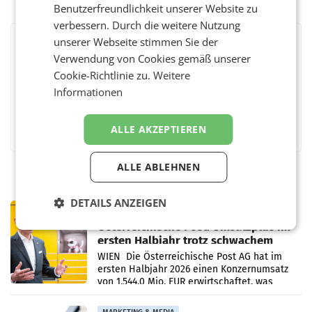
Benutzerfreundlichkeit unserer Website zu
verbessern. Durch die weitere Nutzung
unserer Webseite stimmen Sie der
BEWERTEN SIE DIESEN ARTIKEL
Verwendung von Cookies gemäß unserer
Cookie-Richtlinie zu.
Weitere
Informationen
Facebook
Twitter
Messenger
WhatsApp
LinkedIn
XING
Teilen
ALLE AKZEPTIEREN
ALLE ABLEHNEN
DETAILS ANZEIGEN
PRIMENEWS
Österreichische Post: Umsatzplus im
ersten Halbjahr trotz schwachem
Briefgeschäft
WIEN Die Österreichische Post AG hat im
ersten Halbjahr 2026 einen Konzernumsatz
von 1.544,0 Mio. EUR erwirtschaftet, was
einem Plus von 3,8 Prozent gegenüber dem
Vergleichszeitraum