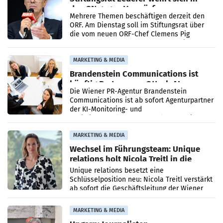
den SN gegen Vorwürfe
Mehrere Themen beschäftigen derzeit den
ORF. Am Dienstag soll im Stiftungsrat über
die vom neuen ORF-Chef Clemens Pig
vorgeschlagenen Besetzungen für die
Direktionen abgestimmt werden.
MARKETING & MEDIA
Brandenstein Communications ist
künftig Partner von OtterlyAI
Die Wiener PR-Agentur Brandenstein
Communications ist ab sofort Agenturpartner
der KI-Monitoring- und
Optimierungsplattform OtterlyAI. Damit baut
die Agentur ihr Leistungsportfolio
MARKETING & MEDIA
Wechsel im Führungsteam: Unique
relations holt Nicola Treitl in die
Geschäftsleitung
Unique relations besetzt eine
Schlüsselposition neu: Nicola Treitl verstärkt
ab sofort die Geschäftsleitung der Wiener
PR-Agentur an der Seite von Josef Kalina und
Anna Kalina-Mahr.
MARKETING & MEDIA