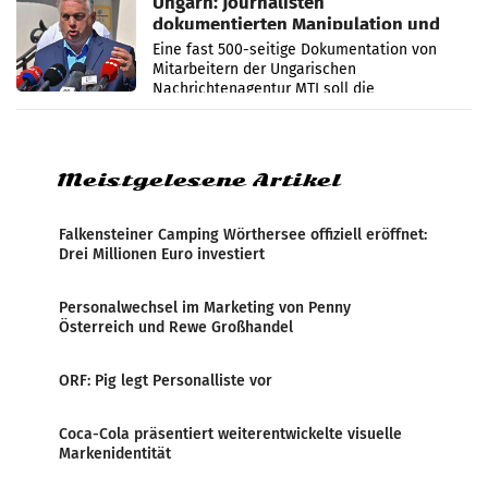
Ungarn: Journalisten
dokumentierten Manipulation und
Zensur
Eine fast 500-seitige Dokumentation von
Mitarbeitern der Ungarischen
Nachrichtenagentur MTI soll die
systematische Nachrichten-Manipulation und
Zensur bei der Agentur während der Zeit
Meistgelesene Artikel
Falkensteiner Camping Wörthersee offiziell eröffnet:
Drei Millionen Euro investiert
Personalwechsel im Marketing von Penny
Österreich und Rewe Großhandel
ORF: Pig legt Personalliste vor
Coca-Cola präsentiert weiterentwickelte visuelle
Markenidentität