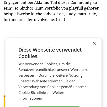
Engagement bei Aklamio Teil dieser Community zu
sein”, so Ginthör. Zum Portfolio von playfull gehören
beispielsweise kitchenadvisor.de, studysmarter.de,
fortunes.io oder involve.me. (red)
×
BEWERTEN SIE DIESEN ARTIKEL
Diese Webseite verwendet
Cookies.
Wir verwenden Cookies, um die
Facebook
Twitter
Messenger
WhatsApp
LinkedIn
XING
Teilen
Benutzerfreundlichkeit unserer Website zu
verbessern. Durch die weitere Nutzung
unserer Webseite stimmen Sie der
Verwendung von Cookies gemäß unserer
Cookie-Richtlinie zu.
Weitere
Informationen
PRIMENEWS
Österreichische Post: Umsatzplus im