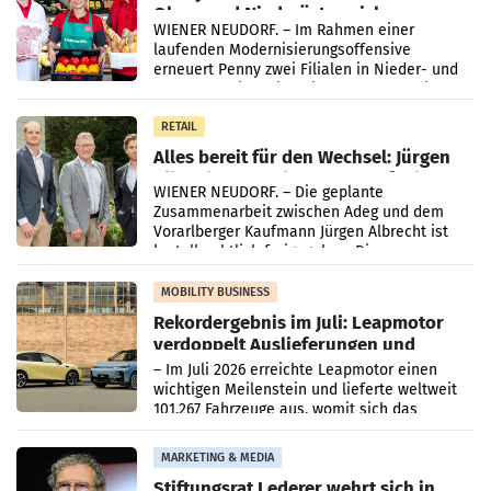
Ober- und Niederösterreich
WIENER NEUDORF. – Im Rahmen einer
laufenden Modernisierungsoffensive
erneuert Penny zwei Filialen in Nieder- und
Oberösterreich. Die beiden Standorte liegen
in Haag sowie im rund
RETAIL
Alles bereit für den Wechsel: Jürgen
Albrecht setzt ab 1.1.2027 auf Adeg
WIENER NEUDORF. – Die geplante
Zusammenarbeit zwischen Adeg und dem
Vorarlberger Kaufmann Jürgen Albrecht ist
kartellrechtlich freigegeben: Die
Bundeswettbewerbsbehörde und der
Bundeskartellanwalt
MOBILITY BUSINESS
Rekordergebnis im Juli: Leapmotor
verdoppelt Auslieferungen und
überschreitet die 100.000er-Marke
– Im Juli 2026 erreichte Leapmotor einen
wichtigen Meilenstein und lieferte weltweit
101.267 Fahrzeuge aus, womit sich das
Ergebnis gegenüber Juli 2025 mehr als
verdoppelte (+102
MARKETING & MEDIA
Stiftungsrat Lederer wehrt sich in