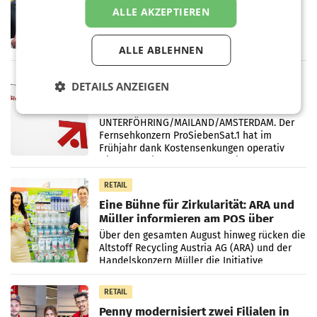
ersten Halbjahr trotz schwachem
ALLE AKZEPTIEREN
Briefgeschäft
WIEN Die Österreichische Post AG hat im
ersten Halbjahr 2026 einen Konzernumsatz
von 1.544,0 Mio. EUR erwirtschaftet, was
ALLE ABLEHNEN
einem Plus von 3,8 Prozent gegenüber dem
Vergleichszeitraum
MARKETING & MEDIA
DETAILS ANZEIGEN
ProSiebenSat.1 spart und macht
überraschend viel Gewinn
UNTERFÖHRING/MAILAND/AMSTERDAM. Der
Fernsehkonzern ProSiebenSat.1 hat im
Frühjahr dank Kostensenkungen operativ
wieder Gewinn gemacht und die
Markterwartung deutlich übertroffen.
RETAIL
Eine Bühne für Zirkularität: ARA und
Müller informieren am POS über
Kreislauffähigkeit
Über den gesamten August hinweg rücken die
Altstoff Recycling Austria AG (ARA) und der
Handelskonzern Müller die Initiative
„Kreislauf-Helden“ in allen österreichischen
Müller-Filialen
RETAIL
Penny modernisiert zwei Filialen in