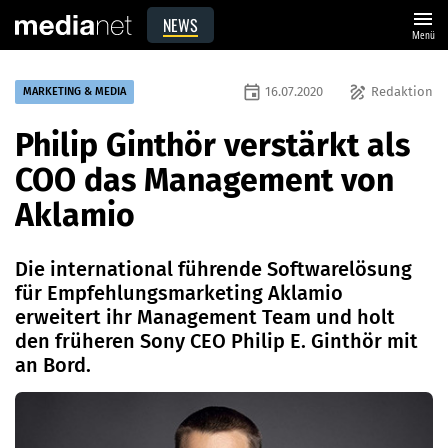
menu
NEWS
Menü
event
draw
16.07.2020
Redaktion
MARKETING & MEDIA
Philip Ginthör verstärkt als
COO das Management von
Aklamio
Die international führende Softwarelösung
für Empfehlungsmarketing Aklamio
erweitert ihr Management Team und holt
den früheren Sony CEO Philip E. Ginthör mit
an Bord.