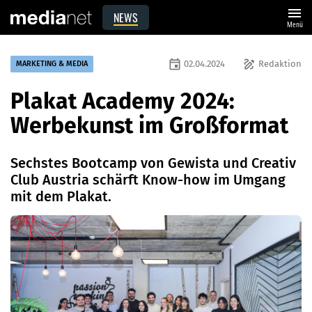
menu
NEWS
Menü
event
draw
02.04.2024
Redaktion
MARKETING & MEDIA
Plakat Academy 2024:
Werbekunst im Großformat
Sechstes Bootcamp von Gewista und Creativ
Club Austria schärft Know-how im Umgang
mit dem Plakat.