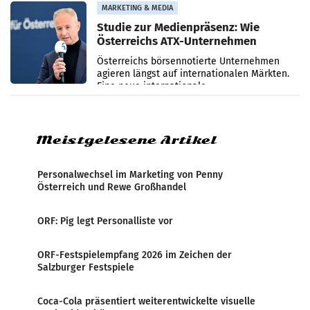
verzeichnete
MARKETING & MEDIA
Studie zur Medienpräsenz: Wie
Österreichs ATX-Unternehmen
international wahrgenommen
Österreichs börsennotierte Unternehmen
werden
agieren längst auf internationalen Märkten.
Eine neue internationale
Medienresonanzanalyse untersucht die
weltweite Berichterstattung über
Meistgelesene Artikel
Personalwechsel im Marketing von Penny
Österreich und Rewe Großhandel
ORF: Pig legt Personalliste vor
ORF-Festspielempfang 2026 im Zeichen der
Salzburger Festspiele
Coca-Cola präsentiert weiterentwickelte visuelle