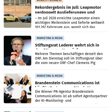
Bundeskartellanwalt
MOBILITY BUSINESS
Rekordergebnis im Juli: Leapmotor
verdoppelt Auslieferungen und
überschreitet die 100.000er-Marke
– Im Juli 2026 erreichte Leapmotor einen
wichtigen Meilenstein und lieferte weltweit
101.267 Fahrzeuge aus, womit sich das
Ergebnis gegenüber Juli 2025 mehr als
verdoppelte (+102
MARKETING & MEDIA
Stiftungsrat Lederer wehrt sich in
den SN gegen Vorwürfe
Mehrere Themen beschäftigen derzeit den
ORF. Am Dienstag soll im Stiftungsrat über
die vom neuen ORF-Chef Clemens Pig
vorgeschlagenen Besetzungen für die
Direktionen abgestimmt werden.
MARKETING & MEDIA
Brandenstein Communications ist
künftig Partner von OtterlyAI
Die Wiener PR-Agentur Brandenstein
Communications ist ab sofort Agenturpartner
der KI-Monitoring- und
Optimierungsplattform OtterlyAI. Damit baut
die Agentur ihr Leistungsportfolio