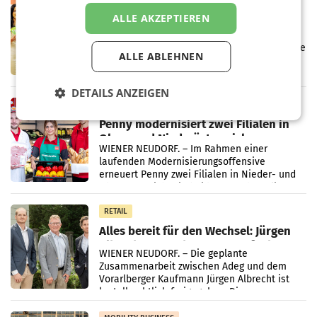
Eine Bühne für Zirkularität: ARA und
ALLE AKZEPTIEREN
Müller informieren am POS über
Kreislauffähigkeit
Über den gesamten August hinweg rücken die
ALLE ABLEHNEN
Altstoff Recycling Austria AG (ARA) und der
Handelskonzern Müller die Initiative
„Kreislauf-Helden“ in allen österreichischen
DETAILS ANZEIGEN
Müller-Filialen
RETAIL
Penny modernisiert zwei Filialen in
Ober- und Niederösterreich
WIENER NEUDORF. – Im Rahmen einer
laufenden Modernisierungsoffensive
erneuert Penny zwei Filialen in Nieder- und
Oberösterreich. Die beiden Standorte liegen
in Haag sowie im rund
RETAIL
Alles bereit für den Wechsel: Jürgen
Albrecht setzt ab 1.1.2027 auf Adeg
WIENER NEUDORF. – Die geplante
Zusammenarbeit zwischen Adeg und dem
Vorarlberger Kaufmann Jürgen Albrecht ist
kartellrechtlich freigegeben: Die
Bundeswettbewerbsbehörde und der