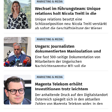
MARKETING & MEDIA
Wechsel im Führungsteam: Unique
relations holt Nicola Treitl in die
Geschäftsleitung
Unique relations besetzt eine
Schlüsselposition neu: Nicola Treitl verstärkt
ab sofort die Geschäftsleitung der Wiener
PR-Agentur an der Seite von Josef Kalina und
Anna Kalina-Mahr.
MARKETING & MEDIA
Ungarn: Journalisten
dokumentierten Manipulation und
Zensur
Eine fast 500-seitige Dokumentation von
Mitarbeitern der Ungarischen
Nachrichtenagentur MTI soll die
systematische Nachrichten-Manipulation und
Zensur bei der Agentur während der Zeit
MARKETING & MEDIA
Magenta Telekom erhöht
Investitionen trotz leichtem
Umsatzrückgang
Der anhaltende Druck auf den Digitalstandort
Österreich spiegelt sich in den aktuellen
Zahlen von Magenta Telekom wider. In den
ersten sechs Monaten des laufenden Jahres