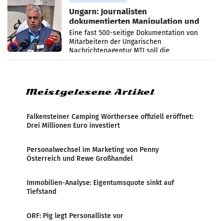
Ungarn: Journalisten
dokumentierten Manipulation und
Zensur
Eine fast 500-seitige Dokumentation von
Mitarbeitern der Ungarischen
Nachrichtenagentur MTI soll die
systematische Nachrichten-Manipulation und
Zensur bei der Agentur während der Zeit
Meistgelesene Artikel
Falkensteiner Camping Wörthersee offiziell eröffnet:
Drei Millionen Euro investiert
Personalwechsel im Marketing von Penny
Österreich und Rewe Großhandel
Immobilien-Analyse: Eigentumsquote sinkt auf
Tiefstand
ORF: Pig legt Personalliste vor