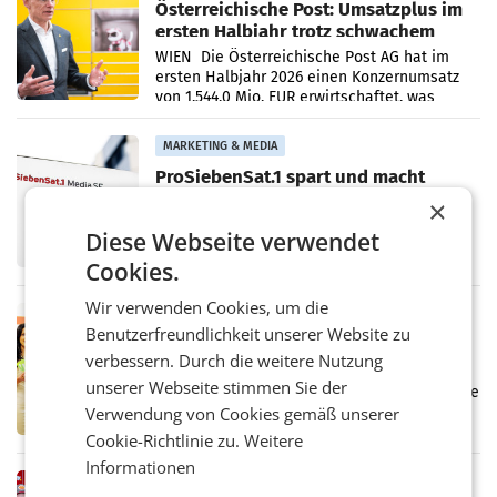
Österreichische Post: Umsatzplus im
ersten Halbjahr trotz schwachem
Briefgeschäft
WIEN Die Österreichische Post AG hat im
ersten Halbjahr 2026 einen Konzernumsatz
von 1.544,0 Mio. EUR erwirtschaftet, was
einem Plus von 3,8 Prozent gegenüber dem
Vergleichszeitraum
MARKETING & MEDIA
ProSiebenSat.1 spart und macht
überraschend viel Gewinn
×
UNTERFÖHRING/MAILAND/AMSTERDAM. Der
Fernsehkonzern ProSiebenSat.1 hat im
Diese Webseite verwendet
Frühjahr dank Kostensenkungen operativ
Cookies.
wieder Gewinn gemacht und die
Markterwartung deutlich übertroffen.
Wir verwenden Cookies, um die
RETAIL
Benutzerfreundlichkeit unserer Website zu
Eine Bühne für Zirkularität: ARA und
verbessern. Durch die weitere Nutzung
Müller informieren am POS über
unserer Webseite stimmen Sie der
Kreislauffähigkeit
Über den gesamten August hinweg rücken die
Altstoff Recycling Austria AG (ARA) und der
Verwendung von Cookies gemäß unserer
Handelskonzern Müller die Initiative
Cookie-Richtlinie zu.
Weitere
„Kreislauf-Helden“ in allen österreichischen
Informationen
Müller-Filialen
RETAIL