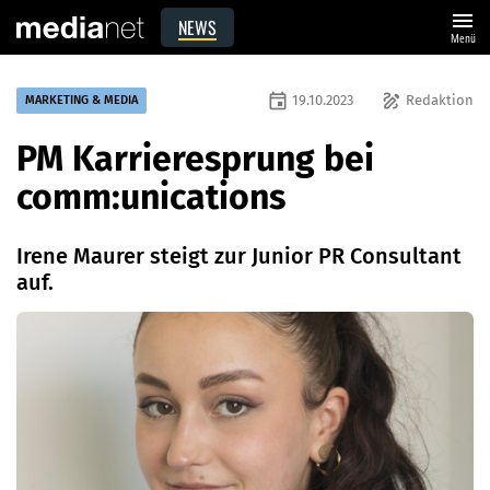
menu
NEWS
Menü
event
draw
19.10.2023
Redaktion
MARKETING & MEDIA
PM Karrieresprung bei
comm:unications
Irene Maurer steigt zur Junior PR Consultant
auf.