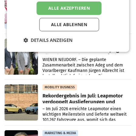
Penny modernisiert zwei Filialen in
ALLE AKZEPTIEREN
Ober- und Niederösterreich
WIENER NEUDORF. – Im Rahmen einer
laufenden Modernisierungsoffensive
ALLE ABLEHNEN
erneuert Penny zwei Filialen in Nieder- und
Oberösterreich. Die beiden Standorte liegen
in Haag sowie im rund
DETAILS ANZEIGEN
RETAIL
Alles bereit für den Wechsel: Jürgen
Albrecht setzt ab 1.1.2027 auf Adeg
WIENER NEUDORF. – Die geplante
Zusammenarbeit zwischen Adeg und dem
Vorarlberger Kaufmann Jürgen Albrecht ist
kartellrechtlich freigegeben: Die
Bundeswettbewerbsbehörde und der
Bundeskartellanwalt
MOBILITY BUSINESS
Rekordergebnis im Juli: Leapmotor
verdoppelt Auslieferungen und
überschreitet die 100.000er-Marke
– Im Juli 2026 erreichte Leapmotor einen
wichtigen Meilenstein und lieferte weltweit
101.267 Fahrzeuge aus, womit sich das
Ergebnis gegenüber Juli 2025 mehr als
verdoppelte (+102
MARKETING & MEDIA