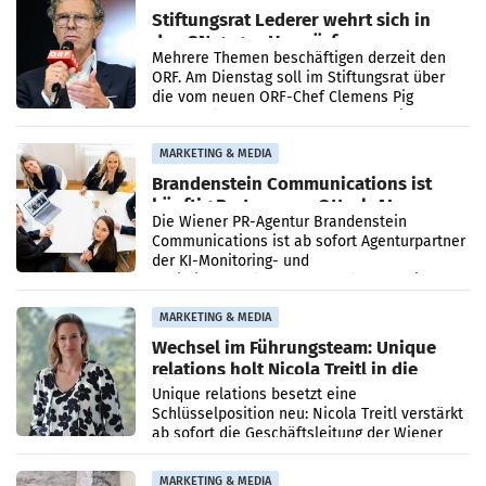
Stiftungsrat Lederer wehrt sich in
den SN gegen Vorwürfe
Mehrere Themen beschäftigen derzeit den
ORF. Am Dienstag soll im Stiftungsrat über
die vom neuen ORF-Chef Clemens Pig
vorgeschlagenen Besetzungen für die
Direktionen abgestimmt werden.
MARKETING & MEDIA
Brandenstein Communications ist
künftig Partner von OtterlyAI
Die Wiener PR-Agentur Brandenstein
Communications ist ab sofort Agenturpartner
der KI-Monitoring- und
Optimierungsplattform OtterlyAI. Damit baut
die Agentur ihr Leistungsportfolio
MARKETING & MEDIA
Wechsel im Führungsteam: Unique
relations holt Nicola Treitl in die
Geschäftsleitung
Unique relations besetzt eine
Schlüsselposition neu: Nicola Treitl verstärkt
ab sofort die Geschäftsleitung der Wiener
PR-Agentur an der Seite von Josef Kalina und
Anna Kalina-Mahr.
MARKETING & MEDIA