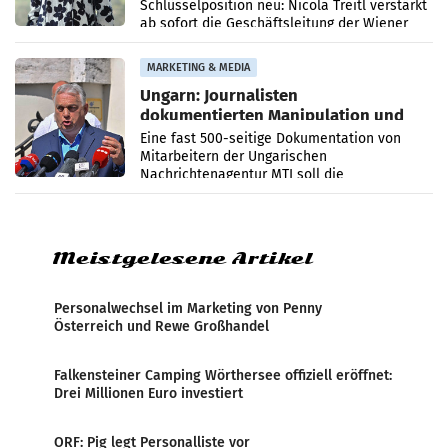
Schlüsselposition neu: Nicola Treitl verstärkt
ab sofort die Geschäftsleitung der Wiener
PR-Agentur an der Seite von Josef Kalina und
Anna Kalina-Mahr.
MARKETING & MEDIA
Ungarn: Journalisten
dokumentierten Manipulation und
Zensur
Eine fast 500-seitige Dokumentation von
Mitarbeitern der Ungarischen
Nachrichtenagentur MTI soll die
systematische Nachrichten-Manipulation und
Zensur bei der Agentur während der Zeit
Meistgelesene Artikel
Personalwechsel im Marketing von Penny
Österreich und Rewe Großhandel
Falkensteiner Camping Wörthersee offiziell eröffnet:
Drei Millionen Euro investiert
ORF: Pig legt Personalliste vor