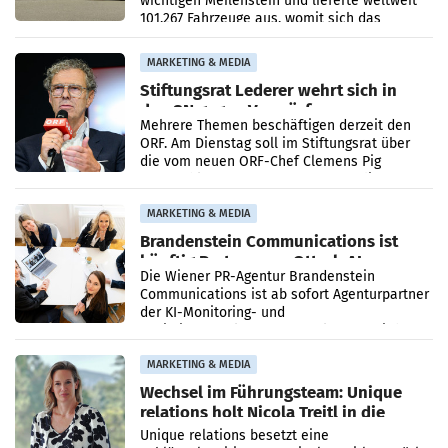
wichtigen Meilenstein und lieferte weltweit
101.267 Fahrzeuge aus, womit sich das
Ergebnis gegenüber Juli 2025 mehr als
verdoppelte (+102
MARKETING & MEDIA
Stiftungsrat Lederer wehrt sich in
den SN gegen Vorwürfe
Mehrere Themen beschäftigen derzeit den
ORF. Am Dienstag soll im Stiftungsrat über
die vom neuen ORF-Chef Clemens Pig
vorgeschlagenen Besetzungen für die
Direktionen abgestimmt werden.
MARKETING & MEDIA
Brandenstein Communications ist
künftig Partner von OtterlyAI
Die Wiener PR-Agentur Brandenstein
Communications ist ab sofort Agenturpartner
der KI-Monitoring- und
Optimierungsplattform OtterlyAI. Damit baut
die Agentur ihr Leistungsportfolio
MARKETING & MEDIA
Wechsel im Führungsteam: Unique
relations holt Nicola Treitl in die
Geschäftsleitung
Unique relations besetzt eine