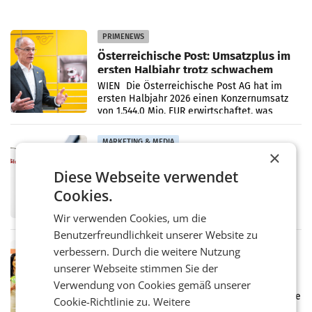
PRIMENEWS
Österreichische Post: Umsatzplus im
ersten Halbjahr trotz schwachem
Briefgeschäft
WIEN Die Österreichische Post AG hat im
ersten Halbjahr 2026 einen Konzernumsatz
von 1.544,0 Mio. EUR erwirtschaftet, was
einem Plus von 3,8 Prozent gegenüber dem
Vergleichszeitraum
MARKETING & MEDIA
×
ProSiebenSat.1 spart und macht
Diese Webseite verwendet
überraschend viel Gewinn
UNTERFÖHRING/MAILAND/AMSTERDAM. Der
Cookies.
Fernsehkonzern ProSiebenSat.1 hat im
Frühjahr dank Kostensenkungen operativ
Wir verwenden Cookies, um die
wieder Gewinn gemacht und die
Benutzerfreundlichkeit unserer Website zu
Markterwartung deutlich übertroffen.
RETAIL
verbessern. Durch die weitere Nutzung
Eine Bühne für Zirkularität: ARA und
unserer Webseite stimmen Sie der
Müller informieren am POS über
Verwendung von Cookies gemäß unserer
Kreislauffähigkeit
Über den gesamten August hinweg rücken die
Cookie-Richtlinie zu.
Weitere
Altstoff Recycling Austria AG (ARA) und der