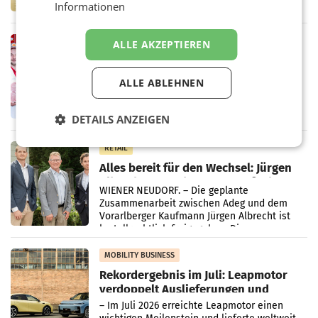
Informationen
Handelskonzern Müller die Initiative
„Kreislauf-Helden“ in allen österreichischen
Müller-Filialen
RETAIL
ALLE AKZEPTIEREN
Penny modernisiert zwei Filialen in
Ober- und Niederösterreich
ALLE ABLEHNEN
WIENER NEUDORF. – Im Rahmen einer
laufenden Modernisierungsoffensive
erneuert Penny zwei Filialen in Nieder- und
DETAILS ANZEIGEN
Oberösterreich. Die beiden Standorte liegen
in Haag sowie im rund
RETAIL
Alles bereit für den Wechsel: Jürgen
Albrecht setzt ab 1.1.2027 auf Adeg
WIENER NEUDORF. – Die geplante
Zusammenarbeit zwischen Adeg und dem
Vorarlberger Kaufmann Jürgen Albrecht ist
kartellrechtlich freigegeben: Die
Bundeswettbewerbsbehörde und der
Bundeskartellanwalt
MOBILITY BUSINESS
Rekordergebnis im Juli: Leapmotor
verdoppelt Auslieferungen und
überschreitet die 100.000er-Marke
– Im Juli 2026 erreichte Leapmotor einen