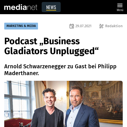
menu
NEWS
Menü
event
draw
29.07.2021
Redaktion
MARKETING & MEDIA
Podcast „Business
Gladiators Unplugged“
Arnold Schwarzenegger zu Gast bei Philipp
Maderthaner.