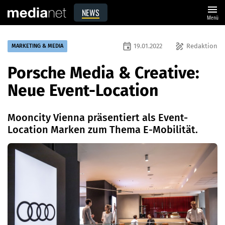
menu
NEWS
Menü
event
draw
19.01.2022
Redaktion
MARKETING & MEDIA
Porsche Media & Creative:
Neue Event-Location
Mooncity Vienna präsentiert als Event-
Location Marken zum Thema E-Mobilität.