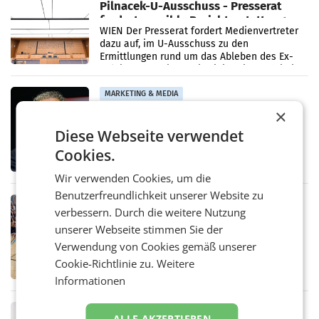
Pilnacek-U-Ausschuss - Presserat
fordert sensible Berichterstattung
WIEN Der Presserat fordert Medienvertreter
dazu auf, im U-Ausschuss zu den
Ermittlungen rund um das Ableben des Ex-
Sektionschefs im Justizministerium, Christian
Pilnacek, auf sensible
MARKETING & MEDIA
×
Stiftungsrat Lederer wehrt sich in
den SN gegen Vorwürfe
Diese Webseite verwendet
Mehrere Themen beschäftigen derzeit den
ORF. Am Dienstag soll im Stiftungsrat über
Cookies.
die vom neuen ORF-Chef Clemens Pig
vorgeschlagenen Besetzungen für die
Wir verwenden Cookies, um die
Direktionen abgestimmt werden.
Benutzerfreundlichkeit unserer Website zu
RETAIL
verbessern. Durch die weitere Nutzung
Bipa unterstützt Bewegte Kids
unserer Webseite stimmen Sie der
Sommercamps im Osten Österreichs
Verwendung von Cookies gemäß unserer
Bereits zum zweiten Mal begleitet Bipa das
polysportive Sommersportcamp „Bewegte
Cookie-Richtlinie zu.
Weitere
Kids“. Während der Campwochen in den
Informationen
Monaten Juli und August versorgt das
Unternehmen Kinder sowie
RETAIL
ALLE AKZEPTIEREN