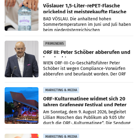
Vöslauer 1,5-Liter-rePET-Flasche
prickelnd ist meistgekaufte Flasche
Österreichs
BAD VÖSLAU. Die anhaltend hohen
Sommertemperaturen im Juni und Juli haben
beim niederösterreichischen
Getränkehersteller Vöslauer zu deutlichen
Absatzzuwächsen geführt. Während
PRIMENEWS
ORF III: Peter Schöber abberufen und
beurlaubt
WIEN ORF-III-Co-Geschäftsführer Peter
Schöber ist wegen Compliance-Vorwürfen
abberufen und beurlaubt worden. Der ORF
bestätigte gegenüber der APA entsprechende
Medienberichte.
MARKETING & MEDIA
ORF-Kulturmatinee widmet sich 20
Jahren Grafenegg Festival und Peter
Simonischek
Am Sonntag, dem 9. August 2026, begleitet
Lillian Moschen das Publikum ab 9.05 Uhr
durch die ORF-„Kulturmatinee“. Die Sendung
startet mit der Dokumentation „20 Jahre
Grafenegg
MARKETING & MEDIA