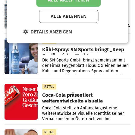
voestalpine verzeichnet solides
erstes Quartal und steigert EBITDA
Der voestalpine-Konzern hat im 1. Quartal
ALLE ABLEHNEN
des Geschäftsjahres 2026/27 (1. April bis 30.
Juni 2026) ein solides Ergebnis erwirtschaftet.
Der Umsatz stieg im Vergleich zur
DETAILS ANZEIGEN
Vorjahresperiode
RETAIL
Kühl-Spray: SN Sports bringt „Keep
Cool“ auf den Markt
Die SN Sports GmbH bringt gemeinsam mit
der Firma Feygenblatt FloGu OG einen neuen
Kühl- und Regenerations-Spray auf den
Markt. Das Produkt namens „Keep Cool“ ist zu
100 Prozent
RETAIL
Coca-Cola präsentiert
weiterentwickelte visuelle
Markenidentität
Coca-Cola stellt ab Anfang August eine
weiterentwickelte visuelle Identität seiner
Verpackungen in Österreich vor. Im
Mittelpunkt des Redesigns stehen zentrale
Gestaltungselemente
RETAIL