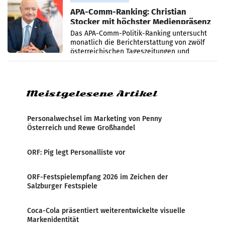
APA-Comm-Ranking: Christian
Stocker mit höchster Medienpräsenz
im Juli
Das APA-Comm-Politik-Ranking untersucht
monatlich die Berichterstattung von zwölf
österreichischen Tageszeitungen und
analysiert, welche Politikerinnen und
Politiker Österreichs die
Meistgelesene Artikel
Personalwechsel im Marketing von Penny
Österreich und Rewe Großhandel
ORF: Pig legt Personalliste vor
ORF-Festspielempfang 2026 im Zeichen der
Salzburger Festspiele
Coca-Cola präsentiert weiterentwickelte visuelle
Markenidentität