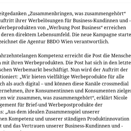
Leitgedanken „Zusammenbringen, was zusammengehört“
 Auftritt ihrer Werbelösungen für Business-Kundinnen und -
 Werbeprodukten von „Werbung Post Business“ erreichen
 deren direktem Lebensumfeld. Die neue Kampagne starte
zeichnet die Agentur BBDO Wien verantwortlich.
jahrzehntelangen Kompetenz erreicht die Post die Mensch
ch mit ihren Werbeprodukten. Die Post hat sich in den letzt
schen Werbemarkt beschäftigt. Nun wird der Auftritt der
ioniert: „Wir bieten vielfältige Werbeprodukte für alle
h als auch digital – und können diese Kanäle crossmedial
ternehmen, ihre Konsumentinnen und Konsumenten zielg
ngen wir zusammen, was zusammengehört“, erklärt Nicole
gement für Brief-und Werbepostprodukte der
aus: „Aus dem idealen Zusammenspiel unserer
ichen Kompetenz und unserer ständigen Produktinnovation
st und das Vertrauen unserer Business-Kundinnen und -