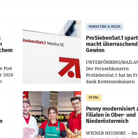
MARKETING & MEDIA
:
ProSiebenSat.1 spar
n
macht überraschend 
achem
Gewinn
UNTERFÖHRING/MAILA
e Post
Der Fernsehkonzern
hr 2026
ProSiebenSat.1 hat im F
n
dank Kostensenkungen
operativ wieder Gewinn
m Plus
gemacht und die
RETAIL
er
Markterwartung deutlic
übertroffen.
Penny modernisiert 
Filialen in Ober- und
m
Niederösterreich
WIENER NEUDORF. – Im