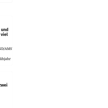
t und
viel
ND/AMSTERDAM.
rühjahr
h
zwei