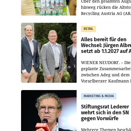
Über den gesamten Augu
hinweg rücken die Altsto
Recycling Austria AG (AR
und der Handelskonzern
Müller die Initiative „Krei
RETAIL
Helden“ in allen
österreichischen Müller-F
Alles bereit für den
Wechsel: Jürgen Albr
setzt ab 1.1.2027 auf
WIENER NEUDORF. – Die
geplante Zusammenarbei
zwischen Adeg und dem
Vorarlberger Kaufmann 
Albrecht ist kartellrechtl
freigegeben: Die
MARKETING & MEDIA
Bundeswettbewerbsbeh
und der Bundeskartellan
Stiftungsrat Lederer
wehrt sich in den SN
gegen Vorwürfe
Mehrere Themen beschä