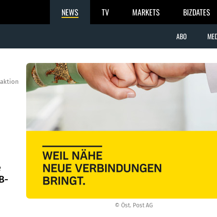
NEWS
TV
MARKETS
BIZDATES
ABO
MED
aktion
e
­-
© Öst. Post AG