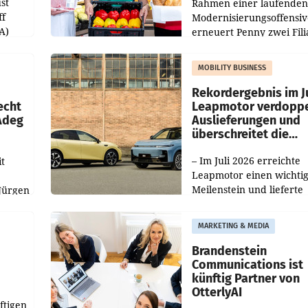
st
Rahmen einer laufenden
ff
Modernisierungsoffensiv
A)
erneuert Penny zwei Fili
Nieder- und Oberösterre
slauf-
Die beiden Standorte lie
MOBILITY BUSINESS
Haag sowie im rund
ilialen
Rekordergebnis im Ju
echt
Leapmotor verdoppe
 Adeg
Auslieferungen und
überschreitet die
100.000er-Marke
– Im Juli 2026 erreichte
t
Leapmotor einen wichti
Meilenstein und lieferte
Jürgen
weltweit 101.267 Fahrze
ich
aus, womit sich das Erge
MARKETING & MEDIA
gegenüber Juli 2025 meh
örde
verdoppelte (+102
walt
Brandenstein
Communications ist
künftig Partner von
OtterlyAI
ftigen