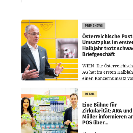
PRIMENEWS
Österreichische Post
Umsatzplus im erste
Halbjahr trotz schw
Briefgeschäft
WIEN Die Österreichisch
AG hat im ersten Halbja
einen Konzernumsatz vo
1.544,0 Mio. EUR
erwirtschaftet, was eine
RETAIL
von 3,8 Prozent gegenüb
dem Vergleichszeitraum
Eine Bühne für
Zirkularität: ARA und
Müller informieren a
POS über
Kreislauffähigkeit