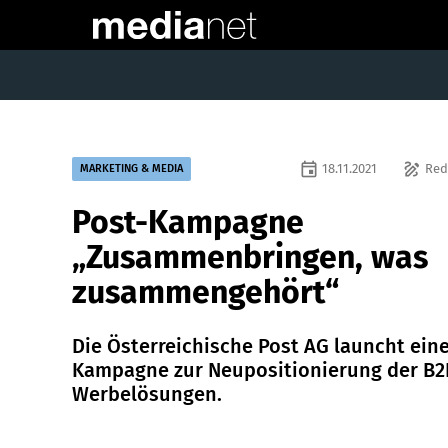
event
draw
18.11.2021
Red
MARKETING & MEDIA
Post-Kampagne
„Zusammenbringen, was
zusammengehört“
Die Österreichische Post AG launcht ein
Kampagne zur Neupositionierung der B2B
Werbelösungen.