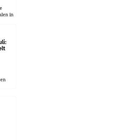
e
alen in
ich.
gen in
li:
lt
gen
uge
bnis
r als