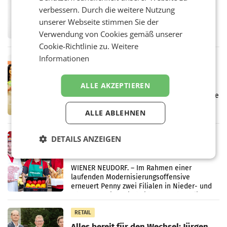
überraschend viel Gewinn
verbessern. Durch die weitere Nutzung
UNTERFÖHRING/MAILAND/AMSTERDAM. Der
unserer Webseite stimmen Sie der
Fernsehkonzern ProSiebenSat.1 hat im
Verwendung von Cookies gemäß unserer
Frühjahr dank Kostensenkungen operativ
wieder Gewinn gemacht und die
Cookie-Richtlinie zu.
Weitere
Markterwartung deutlich übertroffen.
Informationen
RETAIL
Eine Bühne für Zirkularität: ARA und
Müller informieren am POS über
ALLE AKZEPTIEREN
Kreislauffähigkeit
Über den gesamten August hinweg rücken die
Altstoff Recycling Austria AG (ARA) und der
ALLE ABLEHNEN
Handelskonzern Müller die Initiative
„Kreislauf-Helden“ in allen österreichischen
Müller-Filialen
RETAIL
DETAILS ANZEIGEN
Penny modernisiert zwei Filialen in
Ober- und Niederösterreich
WIENER NEUDORF. – Im Rahmen einer
laufenden Modernisierungsoffensive
erneuert Penny zwei Filialen in Nieder- und
Oberösterreich. Die beiden Standorte liegen
in Haag sowie im rund
RETAIL
Alles bereit für den Wechsel: Jürgen