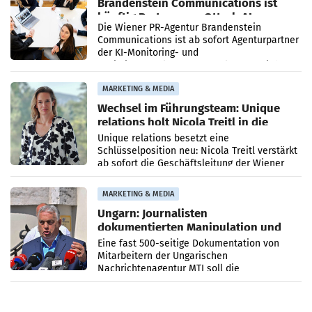
Brandenstein Communications ist
künftig Partner von OtterlyAI
Die Wiener PR-Agentur Brandenstein
Communications ist ab sofort Agenturpartner
der KI-Monitoring- und
Optimierungsplattform OtterlyAI. Damit baut
die Agentur ihr Leistungsportfolio
MARKETING & MEDIA
Wechsel im Führungsteam: Unique
relations holt Nicola Treitl in die
Geschäftsleitung
Unique relations besetzt eine
Schlüsselposition neu: Nicola Treitl verstärkt
ab sofort die Geschäftsleitung der Wiener
PR-Agentur an der Seite von Josef Kalina und
Anna Kalina-Mahr.
MARKETING & MEDIA
Ungarn: Journalisten
dokumentierten Manipulation und
Zensur
Eine fast 500-seitige Dokumentation von
Mitarbeitern der Ungarischen
Nachrichtenagentur MTI soll die
systematische Nachrichten-Manipulation und
Zensur bei der Agentur während der Zeit