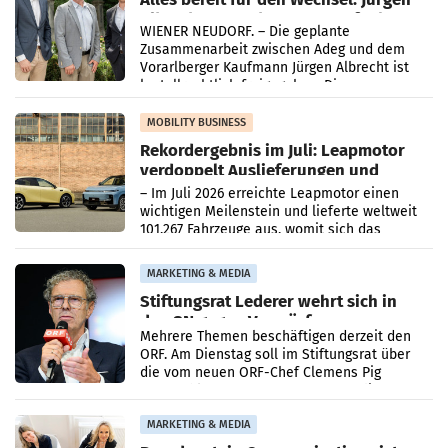
Albrecht setzt ab 1.1.2027 auf Adeg
WIENER NEUDORF. – Die geplante
Zusammenarbeit zwischen Adeg und dem
Vorarlberger Kaufmann Jürgen Albrecht ist
kartellrechtlich freigegeben: Die
Bundeswettbewerbsbehörde und der
Bundeskartellanwalt
MOBILITY BUSINESS
Rekordergebnis im Juli: Leapmotor
verdoppelt Auslieferungen und
überschreitet die 100.000er-Marke
– Im Juli 2026 erreichte Leapmotor einen
wichtigen Meilenstein und lieferte weltweit
101.267 Fahrzeuge aus, womit sich das
Ergebnis gegenüber Juli 2025 mehr als
verdoppelte (+102
MARKETING & MEDIA
Stiftungsrat Lederer wehrt sich in
den SN gegen Vorwürfe
Mehrere Themen beschäftigen derzeit den
ORF. Am Dienstag soll im Stiftungsrat über
die vom neuen ORF-Chef Clemens Pig
vorgeschlagenen Besetzungen für die
Direktionen abgestimmt werden.
MARKETING & MEDIA