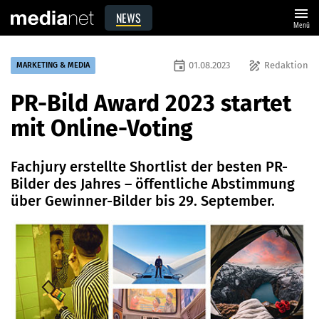
menu
NEWS
Menü
event
draw
01.08.2023
Redaktion
MARKETING & MEDIA
PR-Bild Award 2023 startet
mit Online-Voting
Fachjury erstellte Shortlist der besten PR-
Bilder des Jahres – öffentliche Abstimmung
über Gewinner-Bilder bis 29. September.