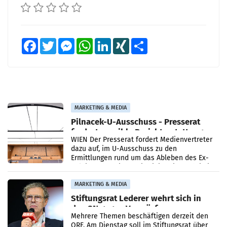
Facebook
Twitter
Messenger
WhatsApp
LinkedIn
XING
Teilen
MARKETING & MEDIA
Pilnacek-U-Ausschuss - Presserat
fordert sensible Berichterstattung
WIEN Der Presserat fordert Medienvertreter
dazu auf, im U-Ausschuss zu den
Ermittlungen rund um das Ableben des Ex-
Sektionschefs im Justizministerium, Christian
Pilnacek, auf sensible
MARKETING & MEDIA
Stiftungsrat Lederer wehrt sich in
den SN gegen Vorwürfe
Mehrere Themen beschäftigen derzeit den
ORF. Am Dienstag soll im Stiftungsrat über