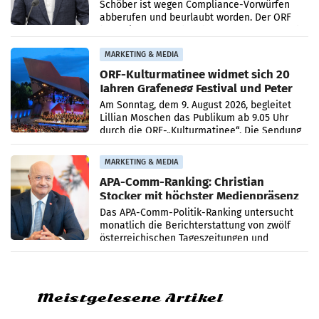
Schöber ist wegen Compliance-Vorwürfen
abberufen und beurlaubt worden. Der ORF
bestätigte gegenüber der APA entsprechende
Medienberichte.
MARKETING & MEDIA
ORF-Kulturmatinee widmet sich 20
Jahren Grafenegg Festival und Peter
Simonischek
Am Sonntag, dem 9. August 2026, begleitet
Lillian Moschen das Publikum ab 9.05 Uhr
durch die ORF-„Kulturmatinee“. Die Sendung
startet mit der Dokumentation „20 Jahre
Grafenegg
MARKETING & MEDIA
APA-Comm-Ranking: Christian
Stocker mit höchster Medienpräsenz
im Juli
Das APA-Comm-Politik-Ranking untersucht
monatlich die Berichterstattung von zwölf
österreichischen Tageszeitungen und
analysiert, welche Politikerinnen und
Politiker Österreichs die
Meistgelesene Artikel