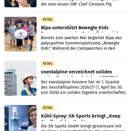
die vom neuen ORF-Chef Clemens Pig
vorgeschlagenen Besetzungen für die
Direktionen abgestimmt werden.
RETAIL
Bipa unterstützt Bewegte Kids
Sommercamps im Osten Österreichs
Bereits zum zweiten Mal begleitet Bipa das
polysportive Sommersportcamp „Bewegte
Kids“. Während der Campwochen in den
Monaten Juli und August versorgt das
Unternehmen Kinder sowie
RETAIL
voestalpine verzeichnet solides
erstes Quartal und steigert EBITDA
Der voestalpine-Konzern hat im 1. Quartal
des Geschäftsjahres 2026/27 (1. April bis 30.
Juni 2026) ein solides Ergebnis erwirtschaftet.
Der Umsatz stieg im Vergleich zur
Vorjahresperiode
RETAIL
Kühl-Spray: SN Sports bringt „Keep
Cool“ auf den Markt
Die SN Sports GmbH bringt gemeinsam mit