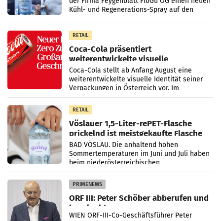
der Firma Feygenblatt FloGu OG einen neuen
Kühl- und Regenerations-Spray auf den
Markt. Das Produkt namens „Keep Cool“ ist zu
100 Prozent
RETAIL
Coca-Cola präsentiert
weiterentwickelte visuelle
Markenidentität
Coca-Cola stellt ab Anfang August eine
weiterentwickelte visuelle Identität seiner
Verpackungen in Österreich vor. Im
Mittelpunkt des Redesigns stehen zentrale
Gestaltungselemente
RETAIL
Vöslauer 1,5-Liter-rePET-Flasche
prickelnd ist meistgekaufte Flasche
Österreichs
BAD VÖSLAU. Die anhaltend hohen
Sommertemperaturen im Juni und Juli haben
beim niederösterreichischen
Getränkehersteller Vöslauer zu deutlichen
Absatzzuwächsen geführt. Während
PRIMENEWS
ORF III: Peter Schöber abberufen und
beurlaubt
WIEN ORF-III-Co-Geschäftsführer Peter