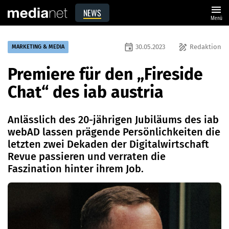
menu
NEWS
Menü
event
draw
30.05.2023
Redaktion
MARKETING & MEDIA
Premiere für den „Fireside
Chat“ des iab austria
Anlässlich des 20-jährigen Jubiläums des iab
webAD lassen prägende Persönlichkeiten die
letzten zwei Dekaden der Digitalwirtschaft
Revue passieren und verraten die
Faszination hinter ihrem Job.