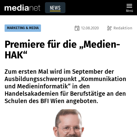
menu
NEWS
Menü
event
draw
12.08.2020
Redaktion
MARKETING & MEDIA
Premiere für die „Medien-
HAK“
Zum ersten Mal wird im September der
Ausbildungsschwerpunkt „Kommunikation
und Medieninformatik“ in den
Handelsakademien für Berufstätige an den
Schulen des BFI Wien angeboten.