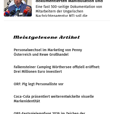
dokumentierten Manipulation und
Zensur
Eine fast 500-seitige Dokumentation von
Mitarbeitern der Ungarischen
Nachrichtenagentur MTI soll die
systematische Nachrichten-Manipulation und
Zensur bei der Agentur während der Zeit
Meistgelesene Artikel
Personalwechsel im Marketing von Penny
Österreich und Rewe Großhandel
Falkensteiner Camping Wörthersee offiziell eröffnet:
Drei Millionen Euro investiert
ORF: Pig legt Personalliste vor
Coca-Cola präsentiert weiterentwickelte visuelle
Markenidentität
ORF-Festspielempfang 2026 im Zeichen der