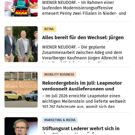
WIENER NEUDORF. – Im Rahmen einer
laufenden Modernisierungsoffensive
erneuert Penny zwei Filialen in Nieder- und
Oberösterreich. Die beiden Standorte liegen
in Haag sowie im rund
RETAIL
Alles bereit für den Wechsel: Jürgen
Albrecht setzt ab 1.1.2027 auf Adeg
WIENER NEUDORF. – Die geplante
Zusammenarbeit zwischen Adeg und dem
Vorarlberger Kaufmann Jürgen Albrecht ist
kartellrechtlich freigegeben: Die
Bundeswettbewerbsbehörde und der
Bundeskartellanwalt
MOBILITY BUSINESS
Rekordergebnis im Juli: Leapmotor
verdoppelt Auslieferungen und
überschreitet die 100.000er-Marke
– Im Juli 2026 erreichte Leapmotor einen
wichtigen Meilenstein und lieferte weltweit
101.267 Fahrzeuge aus, womit sich das
Ergebnis gegenüber Juli 2025 mehr als
verdoppelte (+102
MARKETING & MEDIA
Stiftungsrat Lederer wehrt sich in
den SN gegen Vorwürfe