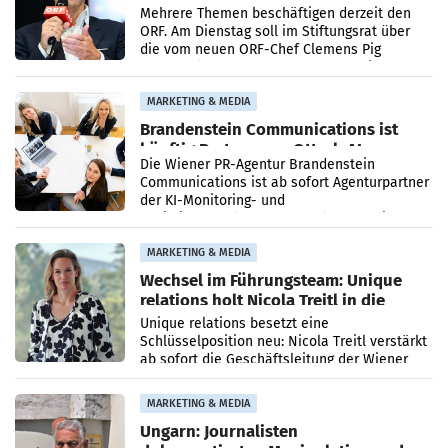
Mehrere Themen beschäftigen derzeit den
ORF. Am Dienstag soll im Stiftungsrat über
die vom neuen ORF-Chef Clemens Pig
vorgeschlagenen Besetzungen für die
Direktionen abgestimmt werden.
MARKETING & MEDIA
Brandenstein Communications ist
künftig Partner von OtterlyAI
Die Wiener PR-Agentur Brandenstein
Communications ist ab sofort Agenturpartner
der KI-Monitoring- und
Optimierungsplattform OtterlyAI. Damit baut
die Agentur ihr Leistungsportfolio
MARKETING & MEDIA
Wechsel im Führungsteam: Unique
relations holt Nicola Treitl in die
Geschäftsleitung
Unique relations besetzt eine
Schlüsselposition neu: Nicola Treitl verstärkt
ab sofort die Geschäftsleitung der Wiener
PR-Agentur an der Seite von Josef Kalina und
Anna Kalina-Mahr.
MARKETING & MEDIA
Ungarn: Journalisten