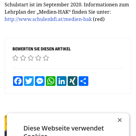
Schulstart ist im September 2020. Informationen zum
Lehrplan der „Medien-HAK“ finden Sie unter:
http://www.schulenbfi.at/medien-hak
(red)
BEWERTEN SIE DIESEN ARTIKEL
Facebook
Twitter
Messenger
WhatsApp
LinkedIn
XING
Teilen
×
PRIMENEWS
Österreichische Post: Umsatzplus im
Diese Webseite verwendet
ersten Halbjahr trotz schwachem